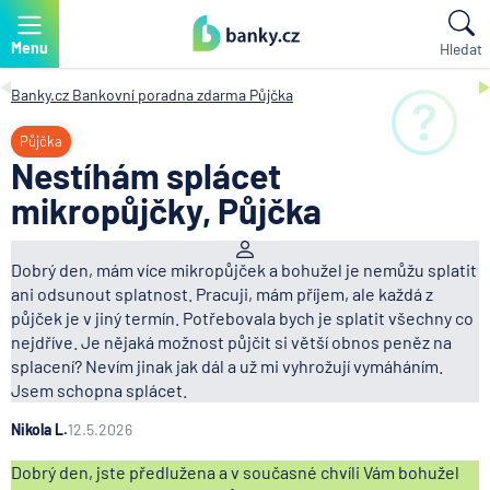
Menu
Hledat
Banky.cz
Bankovní poradna zdarma
Půjčka
Půjčka
Nestíhám splácet
mikropůjčky, Půjčka
Dobrý den, mám více mikropůjček a bohužel je nemůžu splatit
ani odsunout splatnost. Pracuji, mám příjem, ale každá z
půjček je v jiný termín. Potřebovala bych je splatit všechny co
nejdříve. Je nějaká možnost půjčit si větší obnos peněz na
splacení? Nevím jinak jak dál a už mi vyhrožují vymáháním.
Jsem schopna splácet.
Nikola L.
12.5.2026
Dobrý den, jste předlužena a v současné chvíli Vám bohužel