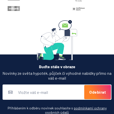
Když rozhoduje stres: nové
triky bankovních podvodníků
6.8.2026
Banka
Partners Banka spouští
termínovaný vklad 4,33 %
p.a. na 6 měsíců
5.8.2026
Daně
Buďte stále v obraze
Jak dnes vykládat výsledky
Novinky ze světa hypoték, půjček či výhodné nabídky přímo na
zátěžových testů ČNB
váš e-mail
5.8.2026
Banka
Odebírat
Zobrazit všechny články
Přihlášením k odběru novinek souhlasíte s
podmínkami ochrany
osobních údajů