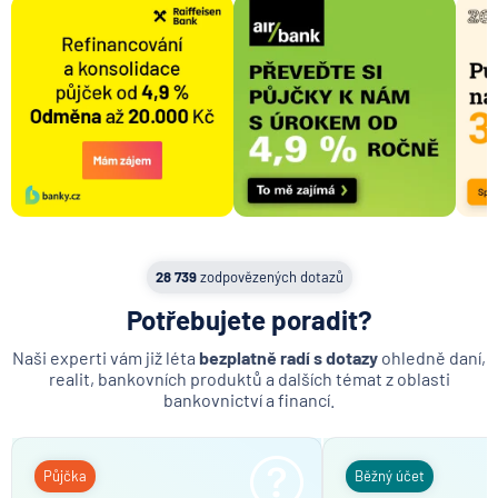
28 739
zodpovězených dotazů
Potřebujete poradit?
Naši experti vám již léta
bezplatně radí s dotazy
ohledně daní,
realit, bankovních produktů a dalších témat z oblasti
bankovnictví a financí.
Půjčka
Běžný účet