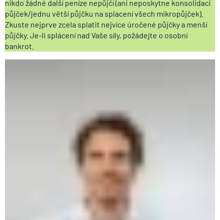
nikdo žádné další peníze nepůjčí (ani neposkytne konsolidaci
půjček/jednu větší půjčku na splacení všech mikropůjček).
Zkuste nejprve zcela splatit nejvíce úročené půjčky a menší
půjčky. Je-li splácení nad Vaše síly, požádejte o osobní
bankrot.