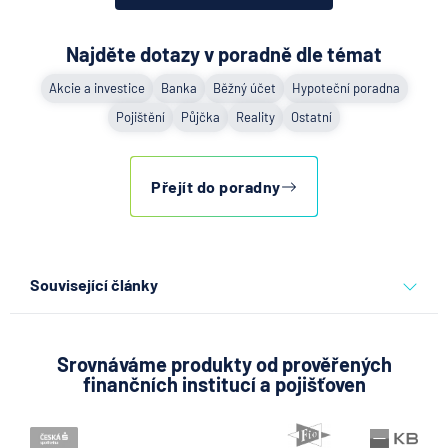
Najděte dotazy v poradně dle témat
Akcie a investice
Banka
Běžný účet
Hypoteční poradna
Pojištění
Půjčka
Reality
Ostatní
Přejít do poradny
Související články
Partners Banka spouští
nákup a prodej bitcoinu
přímo v Partners App
Srovnáváme produkty od prověřených
finančních institucí a pojišťoven
6.8.2026
Daně