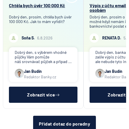
Chtěla bych úvěr 100 000 Kč
Výpis z účtu email
osobám
Dobrý den, prosím, chtěla bych úvěr
Dobrý den, prosím o in
100 000 Kč. Jak to mám vyřídit?
možné když nemám in
bankovnictví poslat em
Soňa S.
6.8.2026
RENATA D.
5.
Dobrý den, s výběrem vhodné
Dobrý den, banka V
půjčky Vám pomůže
zašle výpis z účtu n
náš srovnávač půjček a případ ...
ale nebude tyto inf
Jan Budín
Jan Budín
Redaktor Banky.cz
Redaktor Ban
Zobrazit více
Zobrazit 
Přidat dotaz do poradny