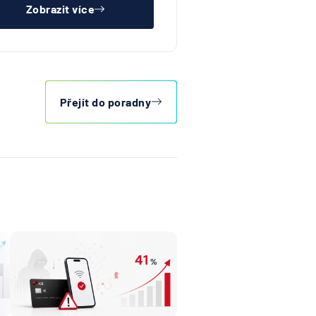
Zobrazit více
Přejít do poradny