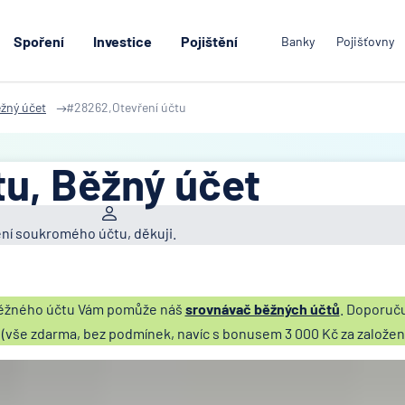
Spoření
Investice
Pojištění
Banky
Pojišťovny
žný účet
#28262,Otevření účtu
tu, Běžný účet
ní soukromého účtu, děkuji.
běžného účtu Vám pomůže náš
srovnávač běžných účtů
. Doporuču
(vše zdarma, bez podmínek, navíc s bonusem 3 000 Kč za založení