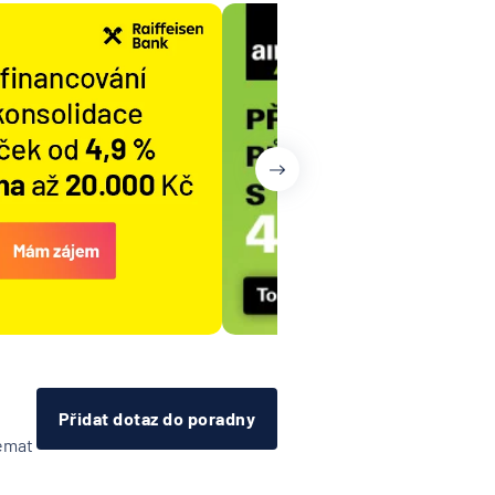
Přidat dotaz do poradny
témat