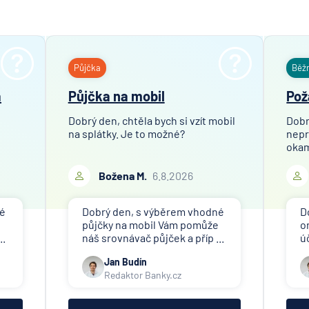
Půjčka
Běž
a
Půjčka na mobil
Pož
Dobrý den, chtěla bych si vzít mobil
Dobr
na splátky. Je to možné?
nepr
okam
Božena M.
6.8.2026
né
Dobrý den, s výběrem vhodné
D
půjčky na mobil Vám pomůže
o
..
náš srovnávač půjček a příp ...
ú
Jan Budín
Redaktor Banky.cz