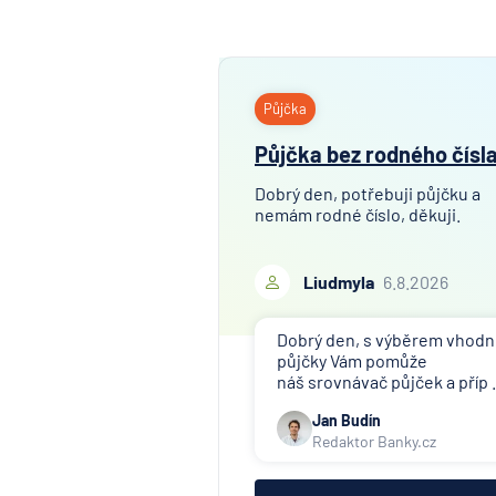
Půjčka
Půjčka bez rodného čísl
Dobrý den, potřebuji půjčku a
nemám rodné číslo, děkuji.
Liudmyla
6.8.2026
Dobrý den, s výběrem vhod
půjčky Vám pomůže
náš srovnávač půjček a příp .
Jan Budín
Redaktor Banky.cz