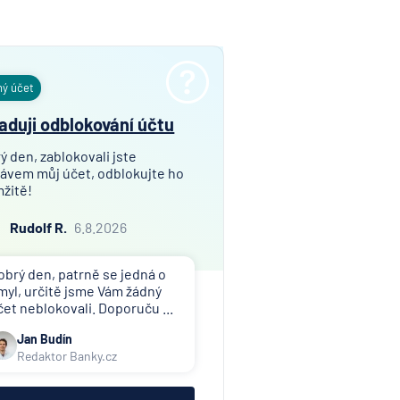
ný účet
aduji odblokování účtu
ý den, zablokovali jste
ávem můj účet, odblokujte ho
žitě!
Rudolf R.
6.8.2026
obrý den, patrně se jedná o
myl, určitě jsme Vám žádný
čet neblokovali. Doporuču ...
Jan Budín
Redaktor Banky.cz