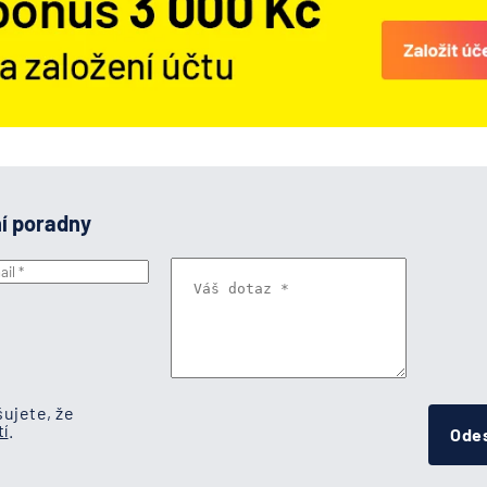
ní poradny
ujete, že
í
.
Odes