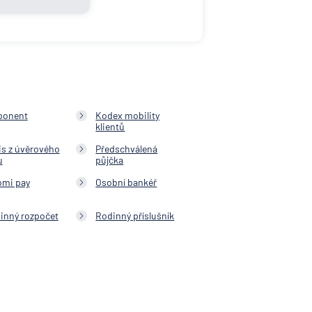
ponent
Kodex mobility
klientů
is z úvěrového
Předschválená
u
půjčka
omi pay
Osobní bankéř
inný rozpočet
Rodinný příslušník