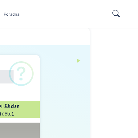
Poradna
ji
Chytrý
 účtu).