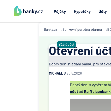
Půjčky
Hypotéky
Účty
Banky.cz
Bankovní poradna zdarma
Bě
Běžný účet
Otevření úč
Dobrý den, hledám banku pro otevře
MICHAEL S.
26.5.2026
Dobrý den, s výběrem 
účet
od
Raiffeisenbank