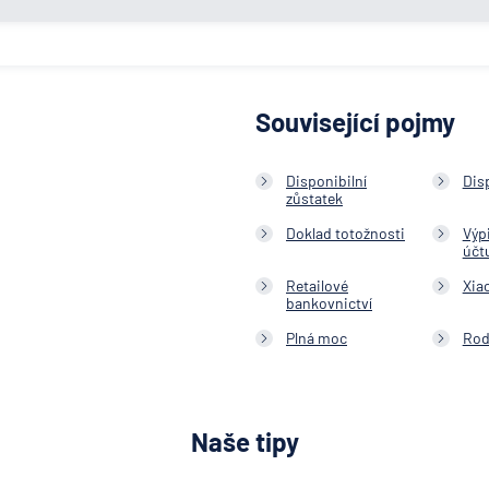
Související pojmy
Disponibilní
Dis
zůstatek
Doklad totožnosti
Výp
účt
Retailové
Xia
bankovnictví
Plná moc
Rod
Naše tipy