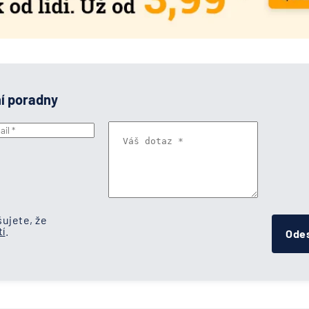
ní poradny
ujete, že
í
.
Odes