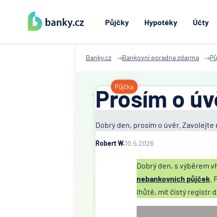
Půjčky
Hypotéky
Účty
Banky.cz
Bankovní poradna zdarma
Pů
Půjčka
Prosím o úv
Dobrý den, prosím o úvěr. Zavolejte m
Robert W.
10.5.2026
Dobrý den, s výběrem 
nebankovních půjček
. 
lhůtě, mít čistý registr