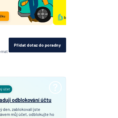
Přidat dotaz do poradny
témat
ný účet
aduji odblokování účtu
ý den, zablokovali jste
ávem můj účet, odblokujte ho