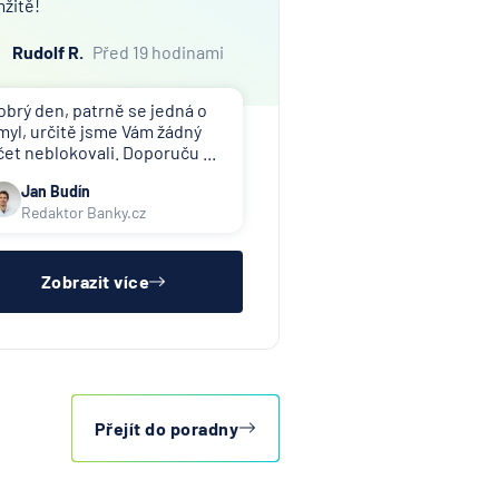
žitě!
Rudolf R.
Před 19 hodinami
obrý den, patrně se jedná o
myl, určitě jsme Vám žádný
čet neblokovali. Doporuču ...
Jan Budín
Redaktor Banky.cz
Zobrazit více
Přejít do poradny