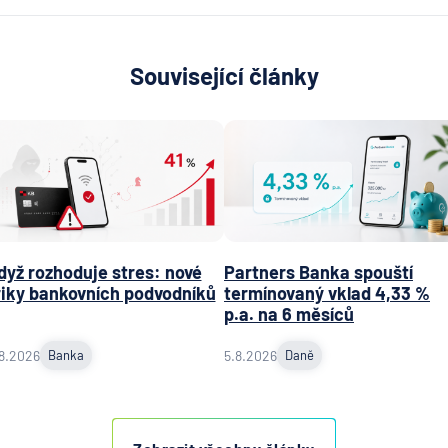
Související články
dyž rozhoduje stres: nové
Partners Banka spouští
riky bankovních podvodníků
termínovaný vklad 4,33 %
p.a. na 6 měsíců
8.2026
Banka
5.8.2026
Daně