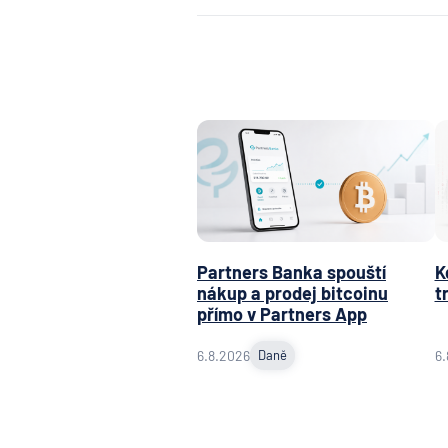
Partners Banka spouští
K
nákup a prodej bitcoinu
t
přímo v Partners App
6.8.2026
Daně
6.