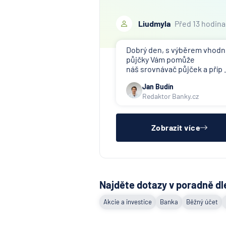
Liudmyla
Před 13 hodin
Dobrý den, s výběrem vhod
půjčky Vám pomůže
náš srovnávač půjček a příp .
Jan Budín
Redaktor Banky.cz
Zobrazit více
Najděte dotazy v poradně dl
Akcie a investice
Banka
Běžný účet