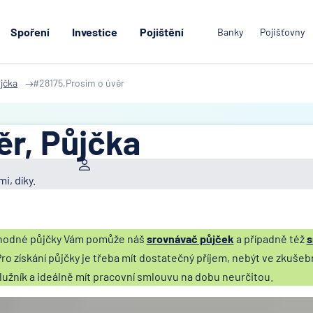
Spoření
Investice
Pojištění
Banky
Pojišťovny
jčka
#28175,Prosím o úvěr
ěr, Půjčka
i, díky.
vhodné půjčky Vám pomůže náš
srovnávač půjček
a případně též
s
Pro získání půjčky je třeba mít dostatečný příjem, nebýt ve zkušeb
 dlužník a ideálně mít pracovní smlouvu na dobu neurčitou.