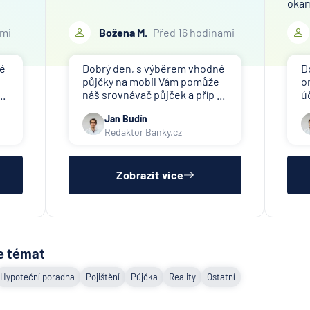
okam
ami
Božena M.
Před 16 hodinami
né
Dobrý den, s výběrem vhodné
D
půjčky na mobil Vám pomůže
o
..
náš srovnávač půjček a příp ...
ú
Jan Budín
Redaktor Banky.cz
Zobrazit více
e témat
Hypoteční poradna
Pojištění
Půjčka
Reality
Ostatní