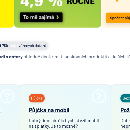
8 739
zodpovězených dotazů
adí s dotazy
ohledně daní, realit, bankovních produktů a dalších 
Půjčka
Běž
a
Půjčka na mobil
Pož
Dobrý den, chtěla bych si vzít mobil
Dobr
na splátky. Je to možné?
nepr