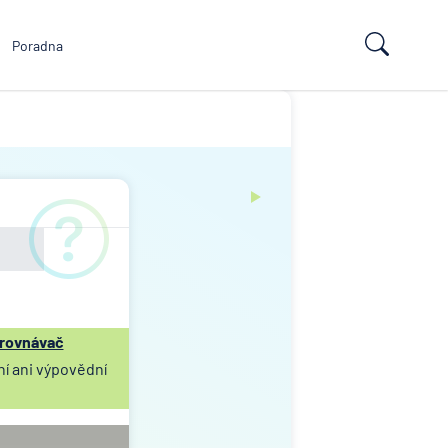
Poradna
rovnávač
ní ani výpovědní