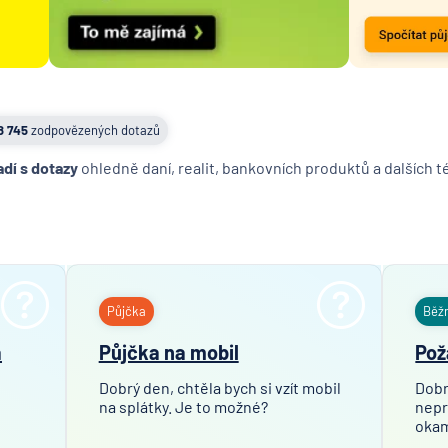
8 745
zodpovězených dotazů
adí s dotazy
ohledně daní, realit, bankovních produktů a dalších 
Půjčka
Běž
a
Půjčka na mobil
Pož
Dobrý den, chtěla bych si vzít mobil
Dobr
na splátky. Je to možné?
nepr
okam