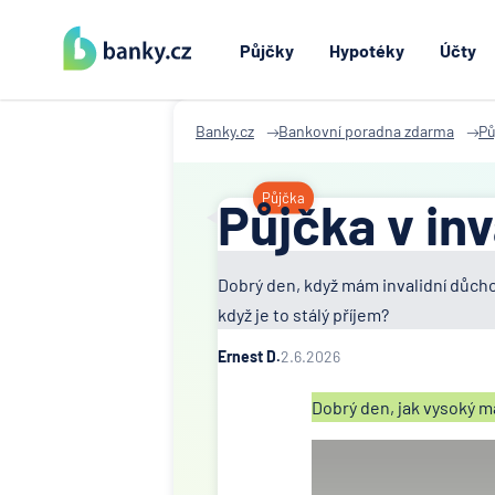
Půjčky
Hypotéky
Účty
Banky.cz
Bankovní poradna zdarma
Pů
Půjčka
Půjčka v in
Dobrý den, když mám invalidní důcho
když je to stálý příjem?
Ernest D.
2.6.2026
Dobrý den, jak vysoký má