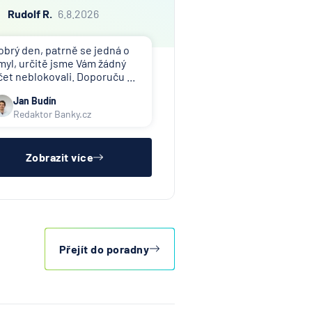
Rudolf R.
6.8.2026
obrý den, patrně se jedná o
myl, určitě jsme Vám žádný
čet neblokovali. Doporuču ...
Jan Budín
Redaktor Banky.cz
Zobrazit více
Přejít do poradny