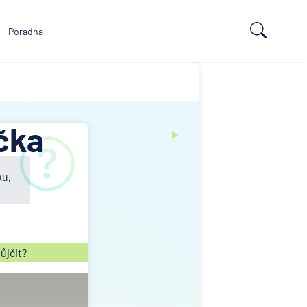
Poradna
čka
ku,
půjčit?