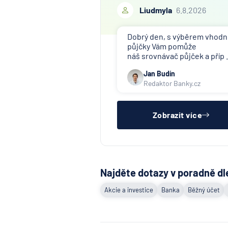
Liudmyla
6.8.2026
Dobrý den, s výběrem vhod
půjčky Vám pomůže
náš srovnávač půjček a příp .
Jan Budín
Redaktor Banky.cz
Zobrazit více
Najděte dotazy v poradně dl
Akcie a investice
Banka
Běžný účet