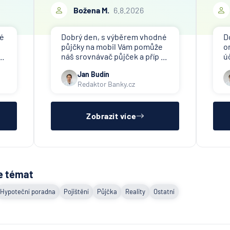
Božena M.
6.8.2026
né
Dobrý den, s výběrem vhodné
D
půjčky na mobil Vám pomůže
o
..
náš srovnávač půjček a příp ...
ú
Jan Budín
Redaktor Banky.cz
Zobrazit více
e témat
Hypoteční poradna
Pojištění
Půjčka
Reality
Ostatní