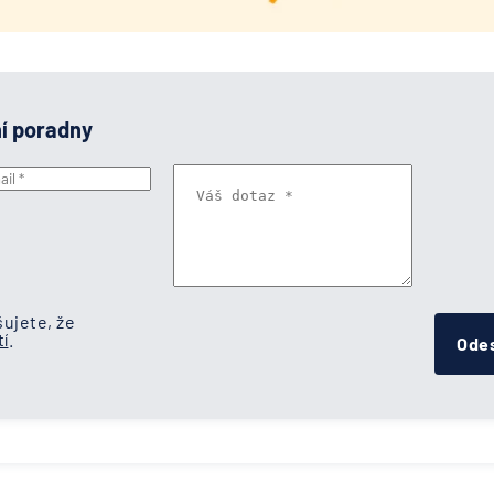
ní poradny
ujete, že
í
.
Odes