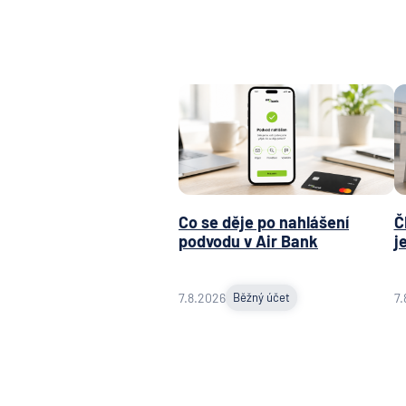
Co se děje po nahlášení
Č
podvodu v Air Bank
j
7.8.2026
Běžný účet
7.