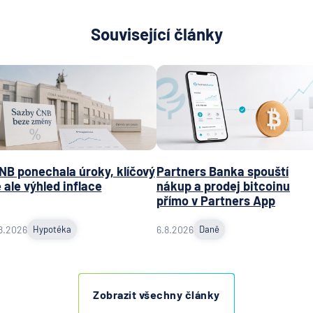
Související články
NB ponechala úroky, klíčový
Partners Banka spouští
e ale výhled inflace
nákup a prodej bitcoinu
přímo v Partners App
8.2026
Hypotéka
6.8.2026
Daně
Zobrazit všechny články