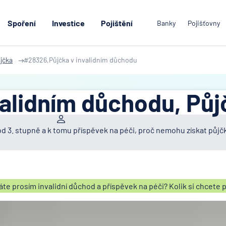
Spoření
Investice
Pojištění
Banky
Pojišťovny
jčka
#28326,Půjčka v invalidním důchodu
validním důchodu, Půj
d 3. stupně a k tomu příspěvek na péči, proč nemohu získat půjč
te prosím invalidní důchod a příspěvek na péči? Kolik si chcete 