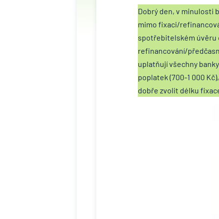
Dobrý den, v minulosti 
mimo fixaci/refinancová
spotřebitelském úvěru o
refinancování/předčasn
uplatňují všechny banky
poplatek (700-1 000 Kč),
dobře zvolit délku fixac