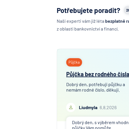
Potřebujete poradit?
2
Naši experti vám již léta
bezplatně r
z oblasti bankovnictví a financí.
Půjčka
Půjčka bez rodného čísl
Dobrý den, potřebuji půjčku a
nemám rodné číslo, děkuji.
Liudmyla
6.8.2026
Dobrý den, s výběrem vhod
půjčky Vám pomůže