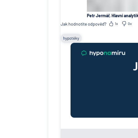
Petr Jermář, Hlavní analyti
Jak hodnotíte odpověď?
1x
0x
hypotéky