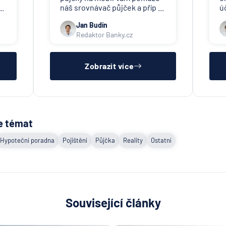
..
náš srovnávač půjček a příp ...
ú
Jan Budín
Redaktor Banky.cz
Zobrazit více
e témat
Hypoteční poradna
Pojištění
Půjčka
Reality
Ostatní
Související články