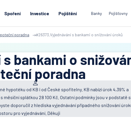
Spoření
Investice
Pojištění
Banky
Pojišťovny
poteční poradna
#26373,Vyjednávání s bankami o snižování úroků
 s bankami o snižová
teční poradna
né hypotéku od KB i od České spořitelny. KB nabízí úrok 4,39% a
s měsíční splátkou 28 100 Kč. Ostatní podmínky jsou v podstatě s
byste doporučil z hlediska vyjednávání případného snižování úrok
storu pro vyjednávání. Děkuji