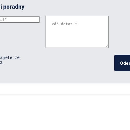
ní poradny
ujete, že
í
.
Odes