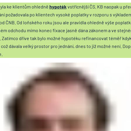
byla ke klientům ohledně
hypoték
vstřícnější ČS. KB naopak u př
ní požadovala po klientech vysoké poplatky v rozporu s výklade
d ČNB. Od loňského roku jsou ale pravidla ohledně výše poplatk
ém odchodu mimo konec fixace jasně dána zákonem a ve stejném
. Zatímco dříve tak bylo možné hypotéku refinancovat téměř kdyk
 což dávala velký prostor pro jednání, dnes to již možné není. Dop
e.