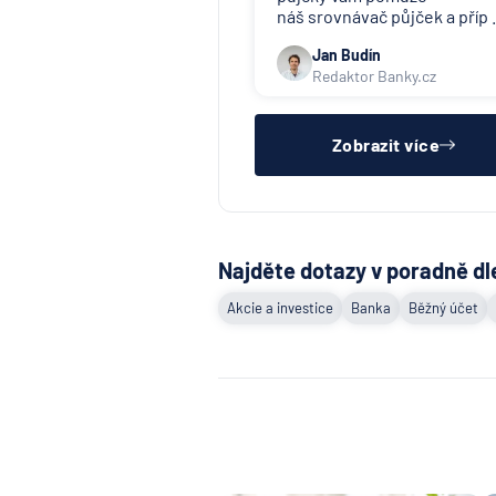
náš srovnávač půjček a příp .
Jan Budín
Redaktor Banky.cz
Zobrazit více
Najděte dotazy v poradně dl
Akcie a investice
Banka
Běžný účet