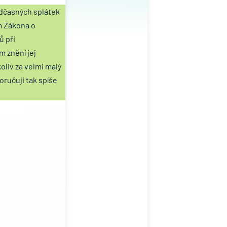
edčasných splátek
m Zákona o
ů při
 znění jej
oliv za velmi malý
oručuji tak spíše