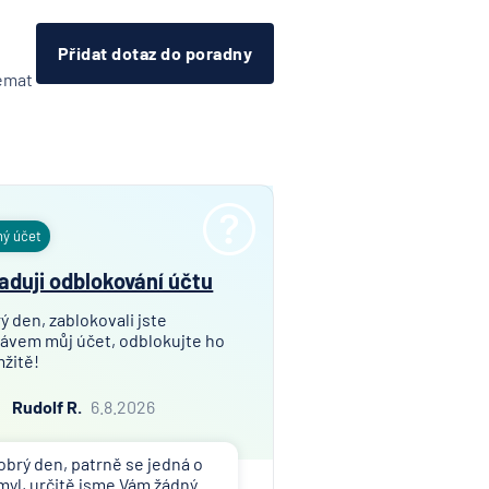
Přidat dotaz do poradny
témat
ný účet
aduji odblokování účtu
ý den, zablokovali jste
ávem můj účet, odblokujte ho
žitě!
Rudolf R.
6.8.2026
obrý den, patrně se jedná o
myl, určitě jsme Vám žádný