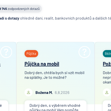
8 745
zodpovězených dotazů
adí s dotazy
ohledně daní, realit, bankovních produktů a dalších 
Půjčka
Běž
a
Půjčka na mobil
Pož
Dobrý den, chtěla bych si vzít mobil
Dobr
na splátky. Je to možné?
nepr
okam
Božena M.
6.8.2026
né
Dobrý den, s výběrem vhodné
D
půjčky na mobil Vám pomůže
o