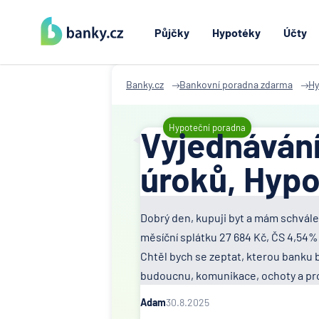
Půjčky
Hypotéky
Účty
Banky.cz
Bankovní poradna zdarma
Hy
Hypoteční poradna
Vyjednávání
úroků, Hypo
Dobrý den, kupuji byt a mám schvále
měsíční splátku 27 684 Kč, ČS 4,54% 
Chtěl bych se zeptat, kterou banku 
budoucnu, komunikace, ochoty a pro
Adam
30.8.2025