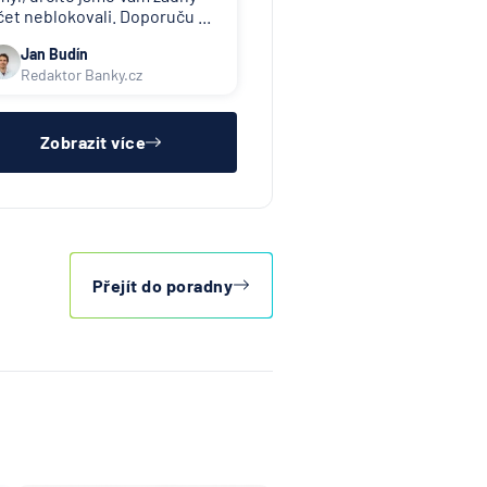
čet neblokovali. Doporuču ...
Jan Budín
Redaktor Banky.cz
Zobrazit více
Přejít do poradny