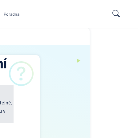
Poradna
ní
tejné.
u v