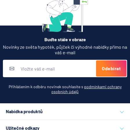
Partners Banka spouští
nákup a prodej bitcoinu
přímo v Partners App
6.8.2026
Daně
Buďte stále v obraze
Když rozhoduje stres: nové
Novinky ze světa hypoték, půjček či výhodné nabídky přímo na
triky bankovních podvodníků
váš e-mail
6.8.2026
Banka
Odebírat
Zobrazit všechny články
Přihlášením k odběru novinek souhlasíte s
podmínkami ochrany
osobních údajů
Nabídka produktů
Půjčky
Užitečné odkazy