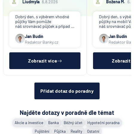
Liudmyla
6.8.2026
Božena M.
6.8
Dobrý den, s výběrem vhodné
Dobrý den, s výbě
půjčky Vám pomůže
půjčky na mobil V
náš srovnávač půjček a případ ...
náš srovnávač půjče
Jan Budín
Jan Budín
Redaktor Banky.cz
Redaktor Ban
Zobrazit více
Zobrazit 
Přidat dotaz do poradny
Najděte dotazy v poradně dle témat
Akcie a investice
Banka
Běžný účet
Hypoteční poradna
Pojištění
Půjčka
Reality
Ostatní