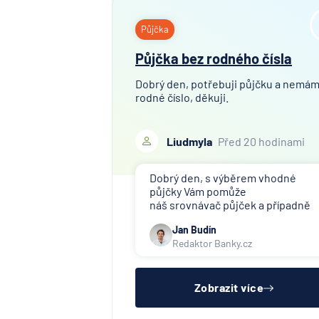
Půjčka
Půjčka bez rodného čísla
Dobrý den, potřebuji půjčku a nemá
rodné číslo, děkuji.
Liudmyla
Před 20 hodinami
Dobrý den, s výběrem vhodné
půjčky Vám pomůže
náš srovnávač půjček a případně
též srovnávač nebankovních
Jan Budín
půjček. Pro získání půjčky je třeba
Redaktor Banky.cz
mít dostatečný příjem, nebýt ve
zkušební ani výpovědní lhůtě, mít
čistý registr dlužník a ideálně mít
pracovn
Zobrazit více