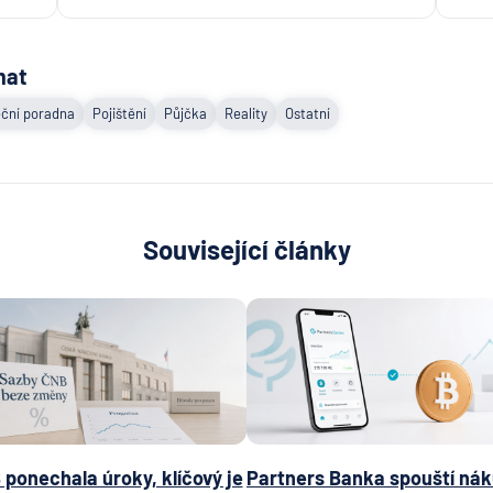
plc - p
Praha
ING Bank
mat
J&T BA
ční poradna
Pojištění
Půjčka
Reality
Ostatní
KB Penzi
společn
Komerč
banka
Související články
Komerč
pojišťo
Koopera
pojišťo
Max ban
mBank
MetLife
Europe 
ponechala úroky, klíčový je
Partners Banka spouští nák
Modrá