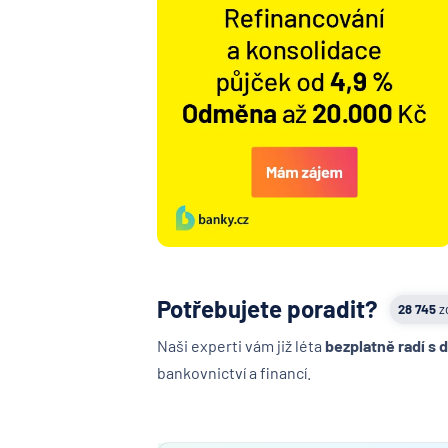
Potřebujete poradit?
28 745
z
Naši experti vám již léta
bezplatně radí s 
bankovnictví a financí.