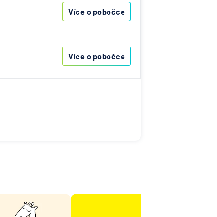
árodní
Více o pobočce
telská
vna
Více o pobočce
lna
na -
ost
ovenská
í
k
RZBANK
esellschaft