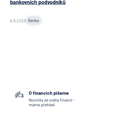
bankovních podvodníků
a
í
lna
6.8.2026
Banka
A
Bank
í
lna
vá
řitelní
O financích píšeme
o
Novinky ze světa financí -
ijní
máme přehled
ost
tná
ňa