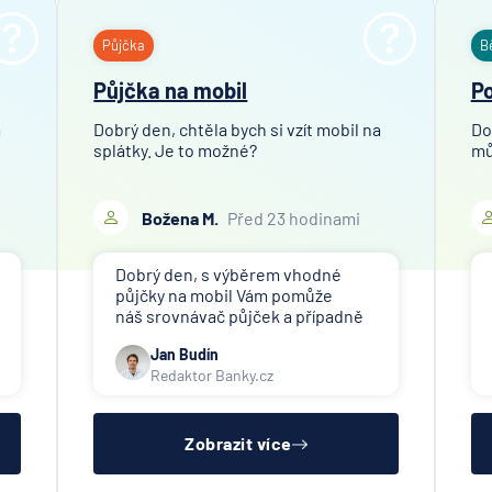
pro ČR
Direct
Půjčka
B
pojišťo
Půjčka na mobil
Po
Fio ban
General
m
Dobrý den, chtěla bych si vzít mobil na
Do
česká
splátky. Je to možné?
mů
pojišťo
General
Božena M.
Před 23 hodinami
penzijní
společn
Dobrý den, s výběrem vhodné
HALALI
půjčky na mobil Vám pomůže
náš srovnávač půjček a případně
Hasičsk
též srovnávač nebankovních
vzájem
Jan Budín
půjček. Pro získání půjčky (nebo
pojišťo
Redaktor Banky.cz
nákupu na splátky) je třeba mít
HDI
dostatečný příjem, nebýt ve
zkušební ani výpovědní lhůtě, mít
Versich
čistý reg
Zobrazit více
AG
HSBC B