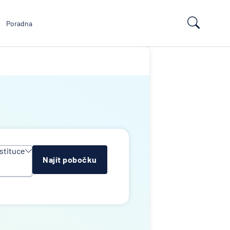
Poradna
stituce
Najít pobočku
y
e
ropean
td
k