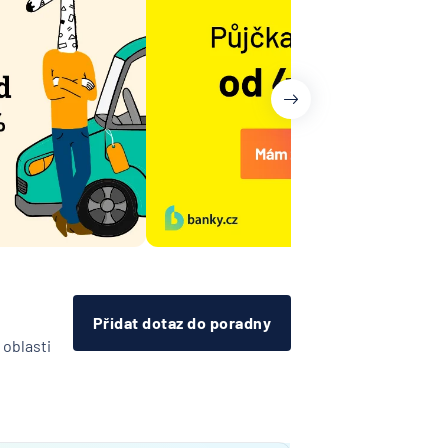
ní
nzijní
ost
vna
í
lna
í
lna
rávní
Přidat dotaz do poradny
,
 oblasti
a
erung
esellschaft