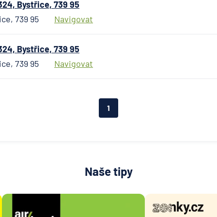
Česká n
24, Bystřice, 739 95
banka
ice, 739 95
Navigovat
Česká
podnika
24, Bystřice, 739 95
pojišťo
ice, 739 95
Navigovat
Česká
spořite
Česká
spořitel
1
penzijní
společn
Českosl
obchodn
banka
Naše tipy
Citiban
COMME
Aktieng
ČSOB