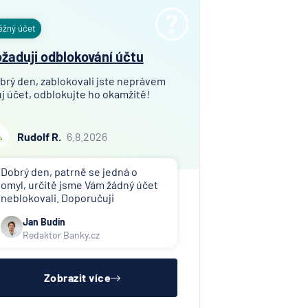
ěžný účet
vna
žaduji odblokování účtu
ka
i
brý den, zablokovali jste neprávem
j účet, odblokujte ho okamžitě!
vna
i
Rudolf R.
6.8.2026
ost
Dobrý den, patrně se jedná o
omyl, určitě jsme Vám žádný účet
neblokovali. Doporučuji
á
kontaktovat toho, kdo Vám účet
ná
Jan Budín
zablokoval (exekutor, banka atd.).
vna
Redaktor Banky.cz
erung
Zobrazit více
ank