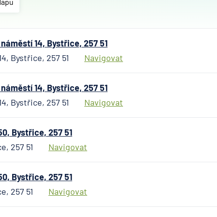
Allianz
Mapu
penzijní
společn
Allianz
áměstí 14, Bystřice, 257 51
pojišťo
, Bystřice, 257 51
Navigovat
AWP P
Česká
republi
áměstí 14, Bystřice, 257 51
AXA
, Bystřice, 257 51
Navigovat
Assista
Banka
0, Bystřice, 257 51
Credita
ce, 257 51
Navigovat
BNP Par
Cardif
Pojišťo
0, Bystřice, 257 51
Česká
ce, 257 51
Navigovat
exportn
banka