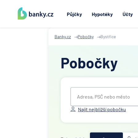
Půjčky
Hypotéky
Účty
Banky.cz
Pobočky
Bystřice
Pobočky
Najít nejbližší pobočku