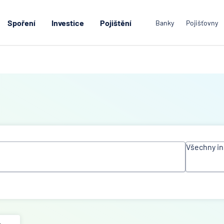
Spoření
Investice
Pojištění
Banky
Pojišťovny
Všechny in
Všechn
instituc
ACE Eu
Group L
Air Ban