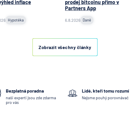
výhled inflace
prodej bitcoinu přímo v
pyramid
Partners App
stavebn
spořite
026
Hypotéka
6.8.2026
Daně
MONET
Money 
Moneta
Zobrazit všechny články
Stavebn
spořite
Národní
rozvojo
banka
NEY spo
Bezplatná poradna
Lidé, kteří tomu rozumí
družstv
naši experti jsou zde zdarma
Nejsme pouhý porovnávač
NN Penz
pro vás
společn
NN Živo
poisťov