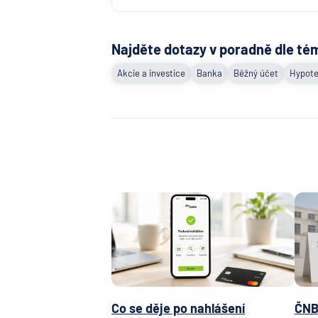
Najděte dotazy v poradně dle té
Akcie a investice
Banka
Běžný účet
Hypote
Co se děje po nahlášení
ČNB 