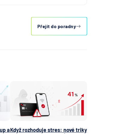
obočka
 N. V.
Přejít do poradny
NKA
jní
ost
ní
ní
vna
tiva
vna
ka
d.a.c.
up a
Když rozhoduje stres: nové triky