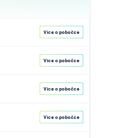
ost
vna
Více o pobočce
&C
ka
Více o pobočce
nce
s
Více o pobočce
ibas
vna
Více o pobočce
í