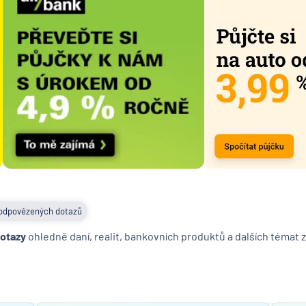
Hypoteč
banka
ČSOB Pe
společn
ČSOB
Pojišťo
ČSOB
Poštovn
spořite
ČSOB
Stavebn
spořite
odpovězených dotazů
D.A.S. p
ochrana
dotazy
ohledně daní, realit, bankovních produktů a dalších témat z
pobočk
ERGO
Versich
Aktieng