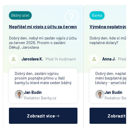
Běžný účet
Banka
Nepřišel mi výpis z účtu za červen
Výměna neplatných
Dobrý den, nebyl mi zaslán výpis z účtu
Dobrý den, kde si můž
za červen 2026. Prosím o zaslání
neplatné dolary?
Děkuji, Jaroslava
Jaroslava K.
Před 14 hodinami
Anna J.
Před 
Dobrý den, zaslání výpisu
Dobrý den, neplat
prosím poptejte přímo u Vaší
mění bezplatně jeji
banky (u které máte veden běžný
(dolary - americká 
účet).
banka). V ČR nikdo
nenabízí (ani na ko
Jan Budín
Jan Budín
Redaktor Banky.cz
Redaktor Ban
Zobrazit více
Zobrazit 