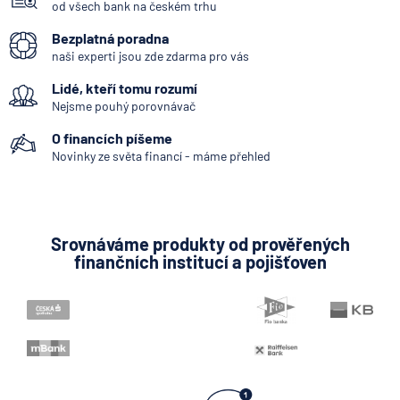
od všech bank na českém trhu
4.8.2026
Běžný účet
Bezplatná poradna
naši experti jsou zde zdarma pro vás
Expert radí jak splnit
Lidé, kteří tomu rozumí
challenge u prop firem a
získat funding
Nejsme pouhý porovnávač
O financích píšeme
4.8.2026
Komerční sdělení
Novinky ze světa financí - máme přehled
Jak zdanit prodej bytu
nebo domu získaného
Srovnáváme produkty od prověřených
darem
finančních institucí a pojišťoven
4.8.2026
Daně
Co se mění v Air Bank u
plateb, spoření a reklamací
3.8.2026
Běžný účet