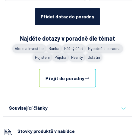
Přidat dotaz do poradny
Najděte dotazy v poradně dle témat
Akcie a investice
Banka
Běžný účet
Hypoteční poradna
Pojištění
Půjčka
Reality
Ostatní
Přejít do poradny
Související články
Jak propojit firemní karty s
účetnictvím a omezit
administrativu
Stovky produktů v nabídce