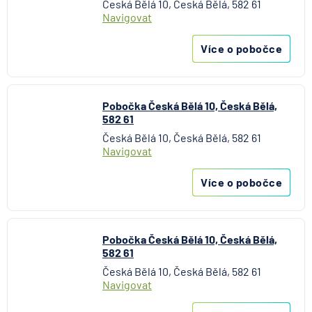
Česká Bělá 10, Česká Bělá, 582 61
MetLife Europe d.a.c.
Navigovat
Modrá pyramida stavební spořitelna
Více o pobočce
MONETA Money Bank
Moneta Stavební spořitelna
Národní rozvojová banka
Pobočka Česká Bělá 10, Česká Bělá,
NEY spořitelní družstvo
582 61
NN Penzijní společnost
Česká Bělá 10, Česká Bělá, 582 61
NN Životná poisťovňa
Navigovat
Oberbank AG
Více o pobočce
PPF banka
Raiffeisen stavební spořitelna
Raiffeisenbank
Pobočka Česká Bělá 10, Česká Bělá,
Sparkasse Oberlausitz
582 61
Stavební spořitelna České spořitelny
Česká Bělá 10, Česká Bělá, 582 61
SV pojišťovna
Navigovat
Trinity Bank