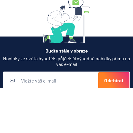
Zobrazit všechny články
Buďte stále v obraze
Novinky ze světa hypoték, půjček či výhodné nabídky přímo na
váš e-mail
Odebírat
Přihlášením k odběru novinek souhlasíte s
podmínkami ochrany
osobních údajů
Nabídka produktů