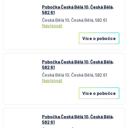
Aktiengesellschaft pro ČR
Pobočka Česká Bělá 10, Česká Bělá,
Direct pojišťovna
582 61
Fio banka
Česká Bělá 10, Česká Bělá, 582 61
Navigovat
Generali česká pojišťovna
Generali penzijní společnost
Více o pobočce
HALALI
Hasičská vzájemná pojišťovna
HDI Versicherung AG
Pobočka Česká Bělá 10, Česká Bělá,
HSBC Bank plc - pobočka Praha
582 61
ING Bank N. V.
Česká Bělá 10, Česká Bělá, 582 61
J&T BANKA
Navigovat
KB Penzijní společnost
Více o pobočce
Komerční banka
Komerční pojišťovna
Kooperativa pojišťovna
Pobočka Česká Bělá 10, Česká Bělá,
Max banka
582 61
mBank