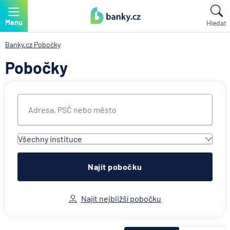
Menu
Hledat
Banky.cz
Pobočky
Pobočky
Všechny instituce
Všechny instituce
ACE European Group Ltd
Najít pobočku
Air Bank
Allianz penzijní společnost
Najít nejbližší pobočku
Allianz pojišťovna
AWP P&C Česká republika