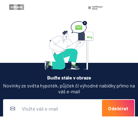
co přinese říjnový přepočet
10.8.2026
Osobní a rodinné finance
Zobrazit všechny články
Buďte stále v obraze
Novinky ze světa hypoték, půjček či výhodné nabídky přímo na
váš e-mail
Odebírat
Přihlášením k odběru novinek souhlasíte s
podmínkami ochrany
osobních údajů