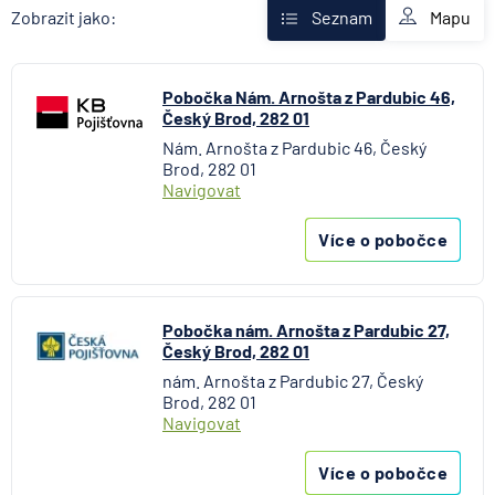
AXA Assistance
Mapu
Zobrazit jako:
Seznam
Banka Creditas
BNP Paribas Cardif Pojišťovna
Pobočka Nám. Arnošta z Pardubic 46,
Česká exportní banka
Český Brod, 282 01
Česká národní banka
Nám. Arnošta z Pardubic 46, Český
Česká podnikatelská pojišťovna
Brod, 282 01
Česká spořitelna
Navigovat
Česká spořitelna - penzijní společnost
Více o pobočce
Československá obchodní banka
Citibank
COMMERZBANK Aktiengesellschaft
Pobočka nám. Arnošta z Pardubic 27,
ČSOB Hypoteční banka
Český Brod, 282 01
ČSOB Penzijní společnost
nám. Arnošta z Pardubic 27, Český
ČSOB Pojišťovna
Brod, 282 01
Navigovat
ČSOB Poštovní spořitelna
ČSOB Stavební spořitelna
Více o pobočce
D.A.S. právní ochrana, pobočka ERGO Versicherung