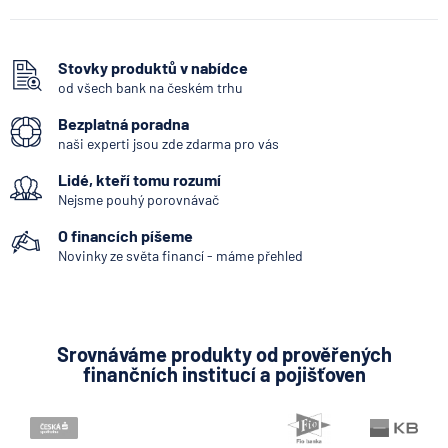
Stupně invalidity podle
nemocí: Které to jsou a co
rozhoduje o nároku v roce
Stovky produktů v nabídce
2026
od všech bank na českém trhu
Bezplatná poradna
10.8.2026
Osobní a rodinné finance
naši experti jsou zde zdarma pro vás
Ztráta pasu na dovolené?
Lidé, kteří tomu rozumí
Pomůže cestovní pojištění
Nejsme pouhý porovnávač
nebo okamžitá návštěva
místní policie
O financích píšeme
Novinky ze světa financí - máme přehled
10.8.2026
Pojištění
Kdy vznikne nárok na PPM i
bez aktuálního zaměstnání
Srovnáváme produkty od prověřených
10.8.2026
Pojištění
finančních institucí a pojišťoven
Superdávka se znovu upraví: