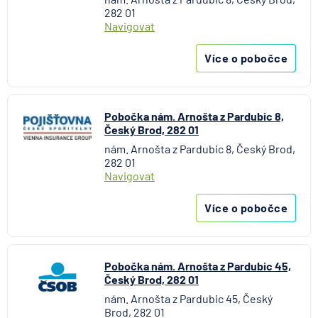
UniCredit Bank
282 01
UNIQA penzijní společnost
Navigovat
UNIQA pojišťovna
Více o pobočce
Vitalitas pojišťovna
Volksbank Löbau-Zittau eG
Volksbank Raiffeisenbank Nordoberpfalz eG
Pobočka nám. Arnošta z Pardubic 8,
Všeobecná zdravotní pojišťovna
Český Brod, 282 01
Východosaská spořitelna Drážďany
nám. Arnošta z Pardubic 8, Český Brod,
282 01
Navigovat
Více o pobočce
Pobočka nám. Arnošta z Pardubic 45,
Český Brod, 282 01
nám. Arnošta z Pardubic 45, Český
Brod, 282 01