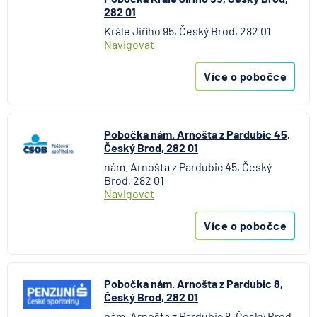
282 01
MetLife Europe d.a.c.
Krále Jiřího 95, Český Brod, 282 01
Modrá pyramida stavební spořitelna
Navigovat
MONETA Money Bank
Moneta Stavební spořitelna
Více o pobočce
Národní rozvojová banka
NEY spořitelní družstvo
NN Penzijní společnost
Pobočka nám. Arnošta z Pardubic 45,
Český Brod, 282 01
NN Životná poisťovňa
nám. Arnošta z Pardubic 45, Český
Oberbank AG
Brod, 282 01
PPF banka
Navigovat
Raiffeisen stavební spořitelna
Raiffeisenbank
Více o pobočce
Sparkasse Oberlausitz
Stavební spořitelna České spořitelny
SV pojišťovna
Pobočka nám. Arnošta z Pardubic 8,
Český Brod, 282 01
Trinity Bank
nám. Arnošta z Pardubic 8, Český Brod,