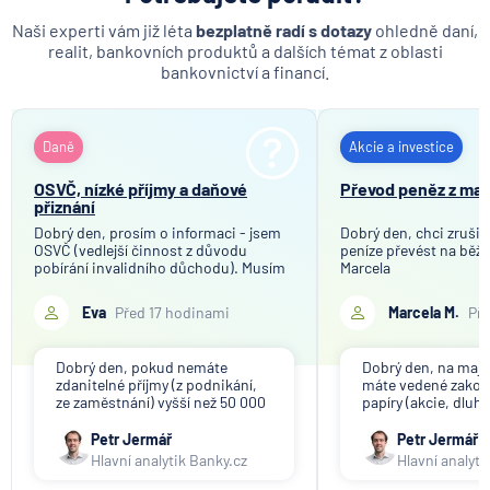
Naši experti vám již léta
bezplatně radí s dotazy
ohledně daní,
realit, bankovních produktů a dalších témat z oblasti
bankovnictví a financí.
Daně
Akcie a investice
OSVČ, nízké příjmy a daňové
Převod peněz z ma
přiznání
Dobrý den, prosím o informaci - jsem
Dobrý den, chci zrušit
OSVČ (vedlejší činnost z důvodu
peníze převést na běžn
pobírání invalidního důchodu). Musím
Marcela
podávat daňové přiznání, pokud moje
roční příjmy z OSVČ nepřesáhnou 20
Eva
Před 17 hodinami
Marcela M.
Pře
000 Kč? A jak by to bylo později v
řádném důchodu? Předem děkuji za
odpov
Dobrý den, pokud nemáte
Dobrý den, na maj
zdanitelné příjmy (z podnikání,
máte vedené zako
ze zaměstnání) vyšší než 50 000
papíry (akcie, dluho
Kč/rok, daňové přiznání
Ty je třeba nejprve
podávat nemusíte. Invalidní
následně Vám budo
Petr Jermář
Petr Jermář
důchod ani jiné dávky nejsou
účet vyplaceny pení
Hlavní analytik Banky.cz
Hlavní analyti
zdanitelným příjmem. Jako
podnikatel (OSVČ hlavní,