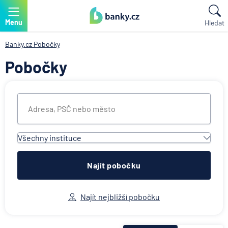
Menu
Hledat
Banky.cz
Pobočky
Pobočky
Všechny instituce
Všechny instituce
ACE European Group Ltd
Najít pobočku
Air Bank
Allianz penzijní společnost
Najít nejbližší pobočku
Allianz pojišťovna
AWP P&C Česká republika