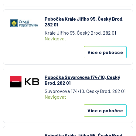
Aktiengesellschaft pro ČR
Direct pojišťovna
Pobočka Krále Jiřího 95, Český Brod,
Fio banka
282 01
Generali česká pojišťovna
Krále Jiřího 95, Český Brod, 282 01
Generali penzijní společnost
Navigovat
HALALI
Více o pobočce
Hasičská vzájemná pojišťovna
HDI Versicherung AG
HSBC Bank plc - pobočka Praha
ING Bank N. V.
Pobočka Suvorovova 174/10, Český
Brod, 282 01
J&T BANKA
Suvorovova 174/10, Český Brod, 282 01
KB Penzijní společnost
Navigovat
Komerční banka
Komerční pojišťovna
Více o pobočce
Kooperativa pojišťovna
Max banka
mBank
Pobočka Krále Jiřího 95, Český Brod,