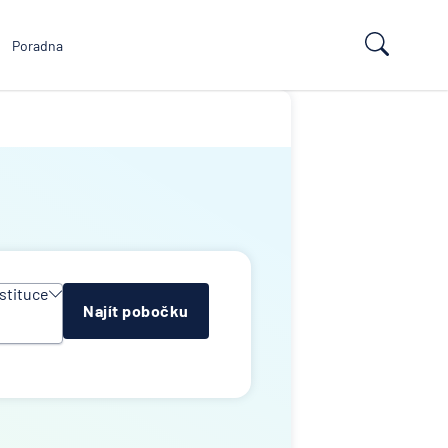
Poradna
stituce
Najít pobočku
y
e
ropean
td
k