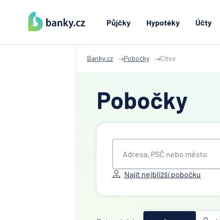
Půjčky
Hypotéky
Účty
Banky.cz
Pobočky
Cítov
Pobočky
Najít nejbližší pobočku