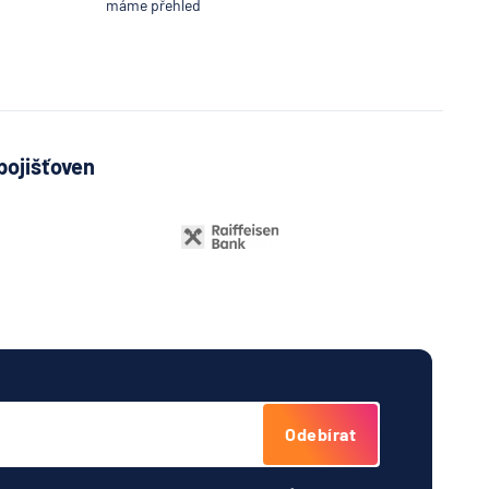
máme přehled
a
í
lna
A
Bank
pojišťoven
í
lna
vá
řitelní
o
ijní
ost
tná
Odebírat
ňa