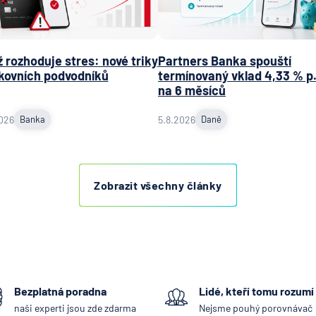
plc - p
Praha
ING Bank
 rozhoduje stres: nové triky
Partners Banka spouští
J&T BA
kovních podvodníků
termínovaný vklad 4,33 % p.
KB Penzi
na 6 měsíců
společn
026
Banka
5.8.2026
Daně
Komerč
banka
Komerč
pojišťo
Zobrazit všechny články
Koopera
pojišťo
Max ban
mBank
MetLife
Bezplatná poradna
Lidé, kteří tomu rozumí
Europe 
naši experti jsou zde zdarma
Nejsme pouhý porovnávač
Modrá