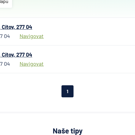
Allianz
Mapu
penzijní
společn
Allianz
 Cítov, 277 04
pojišťo
77 04
Navigovat
AWP P
Česká
republi
 Cítov, 277 04
AXA
77 04
Navigovat
Assista
Banka
Credita
1
BNP Par
Cardif
Pojišťo
Česká
exportn
banka
Naše tipy