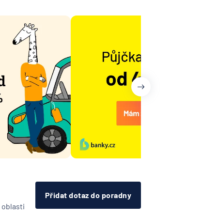
árodní
telská
vna
lna
na -
ost
ovenská
í
k
RZBANK
Přidat dotaz do poradny
esellschaft
 oblasti