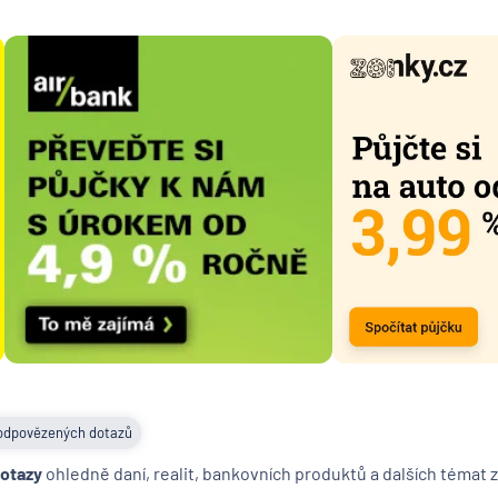
Česká n
banka
Česká
podnika
pojišťo
Česká
spořite
Česká
spořitel
penzijní
společn
Českosl
obchodn
banka
Citiban
COMME
odpovězených dotazů
Aktieng
dotazy
ohledně daní, realit, bankovních produktů a dalších témat z
ČSOB