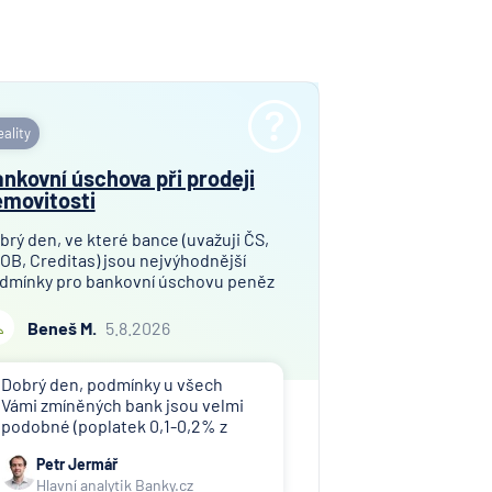
ní
nzijní
ost
ality
vna
nkovní úschova při prodeji
movitosti
í
lna
brý den, ve které bance (uvažuji ČS,
OB, Creditas) jsou nejvýhodnější
dmínky pro bankovní úschovu peněz
í
i prodeji bytu v osobním vlastnictví?
lna
jem finanční hotovosti pro úschovu
Beneš M.
5.8.2026
mezi 9,2 a 10,0 mil. Kč. Děkuji za
rávní
pověď!
,
Dobrý den, podmínky u všech
a
Vámi zmíněných bank jsou velmi
podobné (poplatek 0,1-0,2% z
erung
uschované částky), doporučuji
Petr Jermář
esellschaft
náš srovnávač jistotních účtů.
Hlavní analytik Banky.cz
Banky tuto službu často nabízí jen