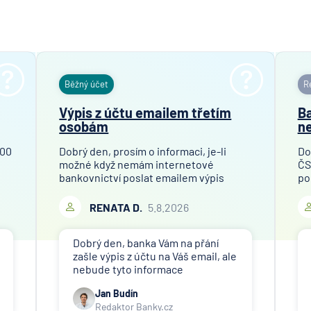
Hypoteč
banka
ČSOB Pe
společn
ČSOB
Běžný účet
Re
Pojišťo
Výpis z účtu emailem třetím
Ba
ČSOB
osobám
ne
Poštovn
spořite
100
Dobrý den, prosím o informaci, je-li
Do
možné když nemám internetové
ČS
ČSOB
bankovnictví poslat emailem výpis
po
Stavebn
mého bankovního účtu finanční
př
spořite
společnosti, které toto požaduje za
Ob
RENATA D.
5.8.2026
účelem ověření bankovního účtu.
je 
D.A.S. p
Děkuji
od
ochrana
Dobrý den, banka Vám na přání
pobočk
zašle výpis z účtu na Váš email, ale
ERGO
nebude tyto informace
Versich
poskytovat třetím osobám (jiné
Jan Budín
Aktieng
společnosti). Případné přeposlání
Redaktor Banky.cz
emailu s výpisem jiným osobám či