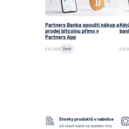
Partners Banka spouští nákup a
Když
prodej bitcoinu přímo v
ban
Partners App
6.8.2026
Daně
6.8.2
Stovky produktů v nabídce
od všech bank na českém trhu