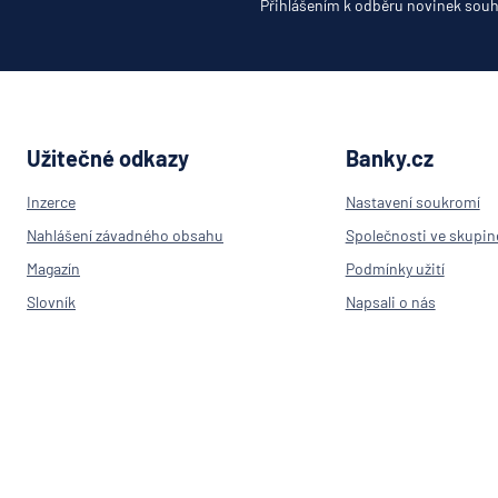
Oberba
Přihlášením k odběru novinek souh
PPF ba
Raiffeis
stavebn
spořite
Raiffei
Užitečné odkazy
Banky.cz
Sparka
Inzerce
Nastavení soukromí
Oberlau
Nahlášení závadného obsahu
Společnosti ve skupin
Stavebn
spořite
Magazín
Podmínky užití
České
Slovník
Napsali o nás
spořitel
Výpočet IBAN
Kontakt
SV poji
Přehled bank v ČR
Trinity 
Poradna
UniCred
Pojišťovny
Bank
RPSN
UNIQA
penzijní