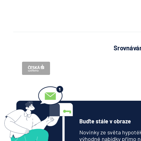
Srovnávám
Buďte stále v obraze
Novinky ze světa hypoték
výhodné nabídky přímo n