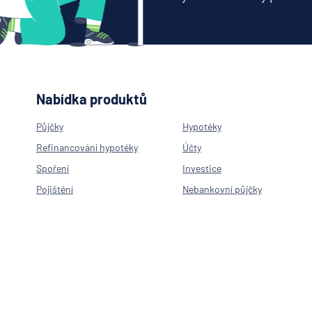
Nabídka produktů
Půjčky
Hypotéky
Refinancování hypotéky
Účty
Spoření
Investice
Pojištění
Nebankovní půjčky
Neúčelová půjčka
Hypotéka na byt
Hypotéka na rekonstrukci
Americká hypotéka
Refinancování hypotéky
Spořící účty