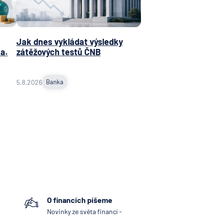
obočka
 N. V.
Jak dnes vykládat výsledky
NKA
a.
zátěžových testů ČNB
jní
ost
5.8.2026
Banka
ní
ní
vna
tiva
vna
ka
O financích píšeme
d.a.c.
Novinky ze světa financí -