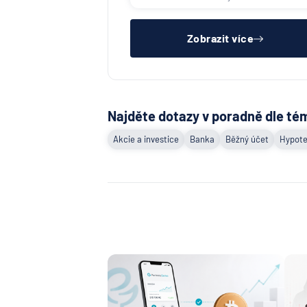
zkušební ani výpovědní lhůtě, mít
čistý registr dlužník a ideálně mít
pracovn
Zobrazit více
Najděte dotazy v poradně dle té
Akcie a investice
Banka
Běžný účet
Hypote