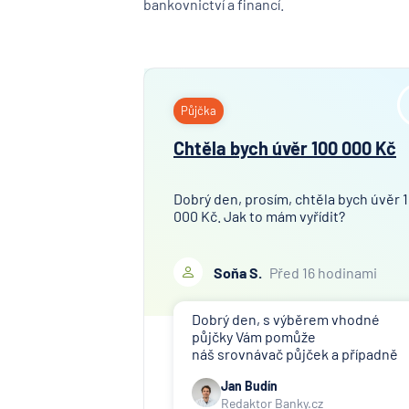
bankovnictví a financí.
Půjčka
Chtěla bych úvěr 100 000 Kč
Dobrý den, prosím, chtěla bych úvěr 
000 Kč. Jak to mám vyřídit?
Soňa S.
Před 16 hodinami
Dobrý den, s výběrem vhodné
půjčky Vám pomůže
náš srovnávač půjček a případně
též srovnávač nebankovních
Jan Budín
půjček. Pro získání půjčky je třeba
Redaktor Banky.cz
mít dostatečný příjem, nebýt ve