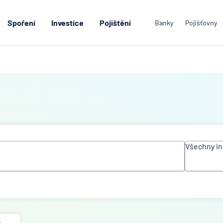
Spoření
Investice
Pojištění
Banky
Pojišťovny
Všechny in
Všechn
instituc
ACE Eu
Group L
Air Ban