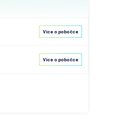
ost
vna
Více o pobočce
&C
ka
Více o pobočce
nce
s
ibas
vna
í