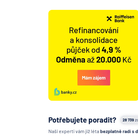
Potřebujete poradit?
28 739
z
Naši experti vám již léta
bezplatně radí s 