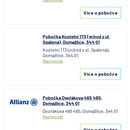
UniCredit Bank
UNIQA penzijní společnost
Více o pobočce
UNIQA pojišťovna
Vitalitas pojišťovna
Volksbank Löbau-Zittau eG
Pobočka Kostelní 173 (vchod z ul.
Volksbank Raiffeisenbank Nordoberpfalz eG
Spálená), Domažlice, 344 01
Všeobecná zdravotní pojišťovna
Kostelní 173 (vchod z ul. Spálená),
Domažlice, 344 01
Východosaská spořitelna Drážďany
Navigovat
Více o pobočce
Pobočka Dvořákova 465 465,
Domažlice, 344 01
Dvořákova 465 465, Domažlice, 344 01
Navigovat
Více o pobočce