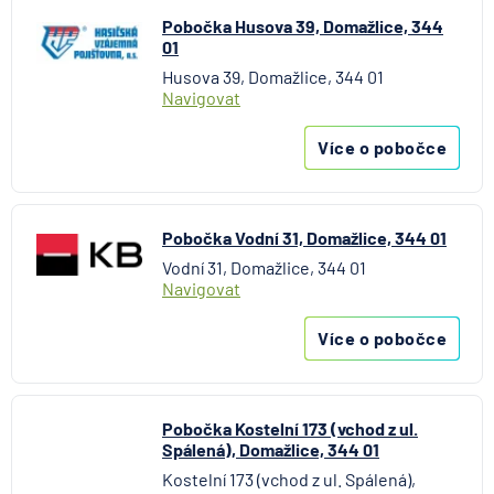
Aktiengesellschaft pro ČR
Pobočka Husova 39, Domažlice, 344
Direct pojišťovna
01
Fio banka
Husova 39, Domažlice, 344 01
Navigovat
Generali česká pojišťovna
Generali penzijní společnost
Více o pobočce
HALALI
Hasičská vzájemná pojišťovna
HDI Versicherung AG
Pobočka Vodní 31, Domažlice, 344 01
HSBC Bank plc - pobočka Praha
Vodní 31, Domažlice, 344 01
ING Bank N. V.
Navigovat
J&T BANKA
Více o pobočce
KB Penzijní společnost
Komerční banka
Komerční pojišťovna
Kooperativa pojišťovna
Pobočka Kostelní 173 (vchod z ul.
Spálená), Domažlice, 344 01
Max banka
Kostelní 173 (vchod z ul. Spálená),
mBank