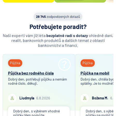
28 745
zodpovězených dotazů
Potřebujete poradit?
Naši experti vám již léta
bezplatně radí s dotazy
ohledně daní,
realit, bankovních produktů a dalších témat z oblasti
bankovnictví a financí.
Půjčka
Půjčka
Půjčka bez rodného čísla
Půjčka na mobil
Dobrý den, potřebuji půjčku a nemám
Dobrý den, chtěla bych 
rodné číslo, děkuji.
splátky. Je to možné?
Liudmyla
6.8.2026
Božena M.
6.8
Dobrý den, s výběrem vhodné
Dobrý den, s výbě
půjčky Vám pomůže
půjčky na mobil V