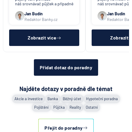
náš srovnávač půjček a případně
náš srovnávač půjč
též srovnávač nebankovních
též srovnávač neb
půjček. Pro získání půjčky je
půjček. Pro získání
Jan Budín
Jan Budín
třeba mít dostatečný příjem,
nákupu na splátky) 
Redaktor Banky.cz
Redaktor Ban
nebýt ve zkušební ani výpovědní
dostatečný příjem,
lhůtě, mít čistý registr dlužník a
zkušební ani výpov
ideálně mít pracovn
mít čistý reg
Zobrazit více
Zobrazit 
Přidat dotaz do poradny
Najděte dotazy v poradně dle témat
Akcie a investice
Banka
Běžný účet
Hypoteční poradna
Pojištění
Půjčka
Reality
Ostatní
Přejít do poradny