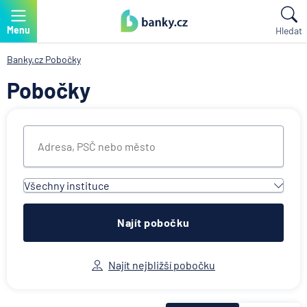
Menu
Hledat
Banky.cz
Pobočky
Pobočky
Všechny instituce
Všechny instituce
ACE European Group Ltd
Najít pobočku
Air Bank
Allianz penzijní společnost
Najít nejbližší pobočku
Allianz pojišťovna
AWP P&C Česká republika