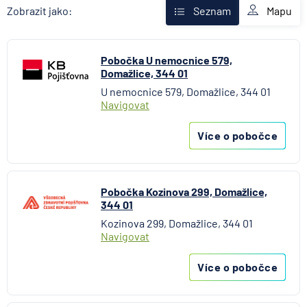
AXA Assistance
Mapu
Zobrazit jako:
Seznam
Banka Creditas
BNP Paribas Cardif Pojišťovna
Pobočka U nemocnice 579,
Česká exportní banka
Domažlice, 344 01
Česká národní banka
U nemocnice 579, Domažlice, 344 01
Česká podnikatelská pojišťovna
Navigovat
Česká spořitelna
Česká spořitelna - penzijní společnost
Více o pobočce
Československá obchodní banka
Citibank
COMMERZBANK Aktiengesellschaft
Pobočka Kozinova 299, Domažlice,
344 01
ČSOB Hypoteční banka
Kozinova 299, Domažlice, 344 01
ČSOB Penzijní společnost
Navigovat
ČSOB Pojišťovna
ČSOB Poštovní spořitelna
Více o pobočce
ČSOB Stavební spořitelna
D.A.S. právní ochrana, pobočka ERGO Versicherung