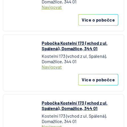
Domažlice, 344 01
MetLife Europe d.a.c.
Navigovat
Modrá pyramida stavební spořitelna
Více o pobočce
MONETA Money Bank
Moneta Stavební spořitelna
Národní rozvojová banka
Pobočka Kostelní 173 (vchod z ul.
NEY spořitelní družstvo
Spálená), Domažlice, 344 01
NN Penzijní společnost
Kostelní 173 (vchod z ul. Spálená),
NN Životná poisťovňa
Domažlice, 344 01
Navigovat
Oberbank AG
PPF banka
Více o pobočce
Raiffeisen stavební spořitelna
Raiffeisenbank
Sparkasse Oberlausitz
Pobočka Kostelní 173 (vchod z ul.
Stavební spořitelna České spořitelny
Spálená), Domažlice, 344 01
SV pojišťovna
Kostelní 173 (vchod z ul. Spálená),
Trinity Bank
Domažlice, 344 01
Navigovat