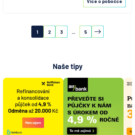
Více o pobočce
1
2
3
...
5
Naše tipy