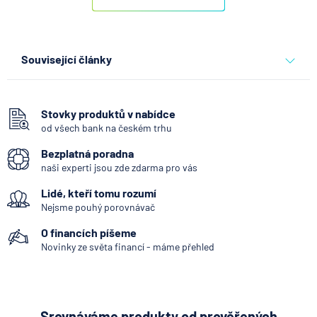
Související články
Co se děje po nahlášení
podvodu v Air Bank
Stovky produktů v nabídce
od všech bank na českém trhu
7.8.2026
Běžný účet
Bezplatná poradna
naši experti jsou zde zdarma pro vás
ČNB ponechala úroky,
Lidé, kteří tomu rozumí
klíčový je ale výhled inflace
Nejsme pouhý porovnávač
7.8.2026
Hypotéka
O financích píšeme
Novinky ze světa financí - máme přehled
Partners Banka spouští
nákup a prodej bitcoinu
přímo v Partners App
Srovnáváme produkty od prověřených