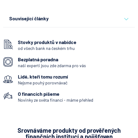
Související články
Co se děje po nahlášení
podvodu v Air Bank
Stovky produktů v nabídce
od všech bank na českém trhu
7.8.2026
Běžný účet
Bezplatná poradna
naši experti jsou zde zdarma pro vás
ČNB ponechala úroky,
Lidé, kteří tomu rozumí
klíčový je ale výhled inflace
Nejsme pouhý porovnávač
7.8.2026
Hypotéka
O financích píšeme
Novinky ze světa financí - máme přehled
Partners Banka spouští
nákup a prodej bitcoinu
přímo v Partners App
Srovnáváme produkty od prověřených
finančních institucí a pojišťoven
6.8.2026
Daně