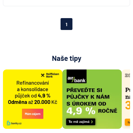
Aktiengesellschaft pro ČR
Direct pojišťovna
Fio banka
1
Generali česká pojišťovna
Generali penzijní společnost
HALALI
Hasičská vzájemná pojišťovna
Naše tipy
HDI Versicherung AG
HSBC Bank plc - pobočka Praha
ING Bank N. V.
J&T BANKA
KB Penzijní společnost
Komerční banka
Komerční pojišťovna
Kooperativa pojišťovna
Max banka
mBank