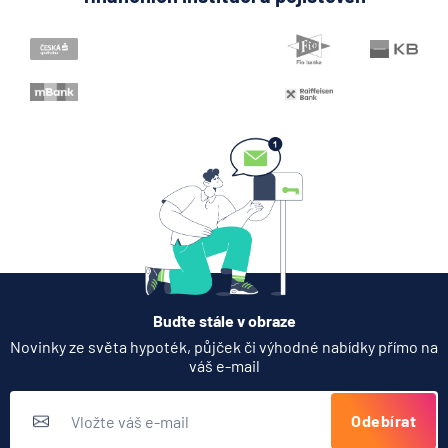
Když rozhoduje stres: nové
triky bankovních
podvodníků
6.8.2026
Banka
Zobrazit všechny články
Buďte stále v obraze
Novinky ze světa hypoték, půjček či výhodné nabídky přímo na
váš e-mail
Odebírat