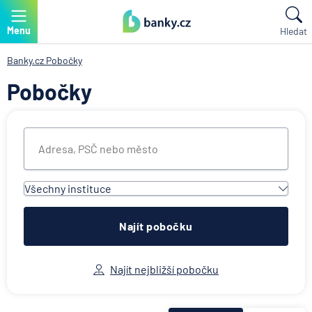
Menu
Hledat
Banky.cz
Pobočky
Pobočky
Všechny instituce
Všechny instituce
ACE European Group Ltd
Najít pobočku
Air Bank
Allianz penzijní společnost
Najít nejbližší pobočku
Allianz pojišťovna
AWP P&C Česká republika