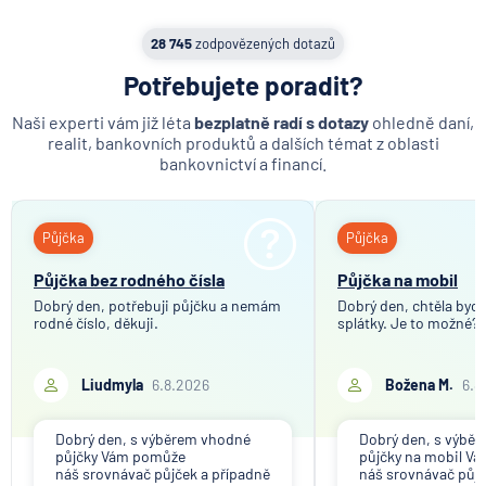
MetLife Europe d.a.c.
28 745
zodpovězených dotazů
Modrá pyramida stavební spořitelna
Potřebujete poradit?
MONETA Money Bank
Moneta Stavební spořitelna
Naši experti vám již léta
bezplatně radí s dotazy
ohledně daní,
Národní rozvojová banka
realit, bankovních produktů a dalších témat z oblasti
bankovnictví a financí.
NEY spořitelní družstvo
NN Penzijní společnost
NN Životná poisťovňa
Půjčka
Půjčka
Oberbank AG
Půjčka bez rodného čísla
Půjčka na mobil
PPF banka
Dobrý den, potřebuji půjčku a nemám
Dobrý den, chtěla bych 
Raiffeisen stavební spořitelna
rodné číslo, děkuji.
splátky. Je to možné?
Raiffeisenbank
Sparkasse Oberlausitz
Liudmyla
6.8.2026
Božena M.
6.8
Stavební spořitelna České spořitelny
SV pojišťovna
Dobrý den, s výběrem vhodné
Dobrý den, s výbě
půjčky Vám pomůže
půjčky na mobil V
Trinity Bank
náš srovnávač půjček a případně
náš srovnávač půjč