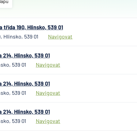
Allianz
Mapu
penzijní
společn
Allianz
řída 190, Hlinsko, 539 01
pojišťo
 Hlinsko, 539 01
Navigovat
AWP P
Česká
republi
214, Hlinsko, 539 01
AXA
sko, 539 01
Navigovat
Assista
Banka
214, Hlinsko, 539 01
Credita
sko, 539 01
Navigovat
BNP Par
Cardif
Pojišťo
214, Hlinsko, 539 01
Česká
sko, 539 01
Navigovat
exportn
banka