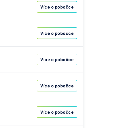
árodní
Více o pobočce
telská
vna
Více o pobočce
lna
na -
Více o pobočce
ost
ovenská
Více o pobočce
í
k
RZBANK
Více o pobočce
esellschaft