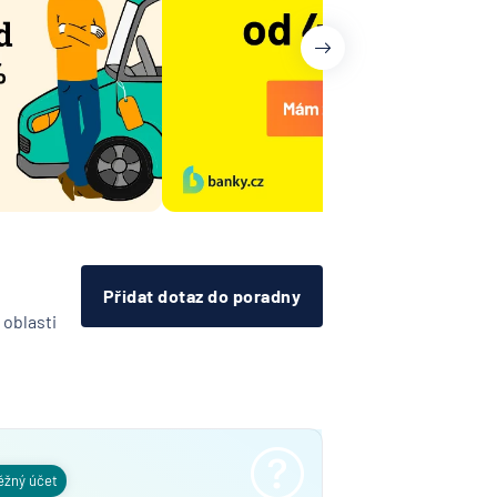
a
í
lna
A
Bank
í
lna
vá
Přidat dotaz do poradny
 oblasti
řitelní
o
ijní
ost
tná
ňa
ěžný účet