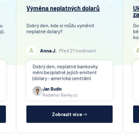
Oberba
Výměna neplatných dolarů
Uk
PPF ba
za
Raiffeis
stavebn
tu
Dobrý den, kde si můžu vyměnit
Do
ji,
neplatné dolary?
bě
spořite
ko
Raiffei
mo
si
Anna J.
Před 21 hodinami
Sparka
po
Oberlau
př
Dobrý den, neplatné bankovky
Stavebn
mění bezplatně jejich emitent
spořite
(dolary - americká centrální
České
banka). V ČR nikdo tuto službu
spořitel
Jan Budín
nenabízí (ani na komerční bázi).
Redaktor Banky.cz
SV poji
Trinity 
Zobrazit více
UniCred
Bank
UNIQA
penzijní