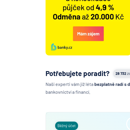
Potřebujete poradit?
28 732
z
Naši experti vám již léta
bezplatně radí s 
bankovnictví a financí.
Běžný účet