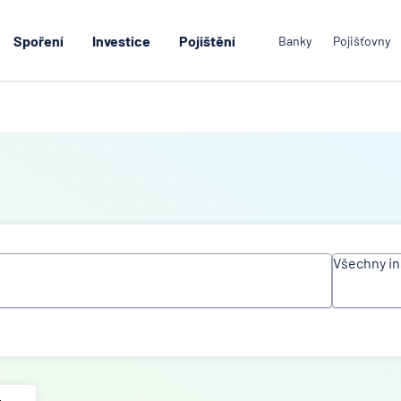
Spoření
Investice
Pojištění
Banky
Pojišťovny
Všechny in
Všechn
instituc
ACE Eu
Group L
Air Ban