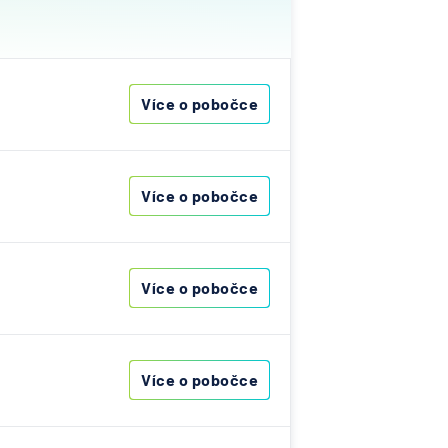
ost
vna
Více o pobočce
&C
ka
Více o pobočce
nce
s
Více o pobočce
ibas
vna
Více o pobočce
í