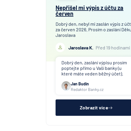
Nepřišel mi výpis z účtu za
červen
Dobrý den, nebyl mi zaslán výpis z úč
za červen 2026. Prosím o zaslání Děku
Jaroslava
Jaroslava K.
Před 19 hodinami
Dobrý den, zaslání výpisu prosím
poptejte přímo u Vaší banky (u
které máte veden běžný účet).
Jan Budín
Redaktor Banky.cz
Zobrazit více