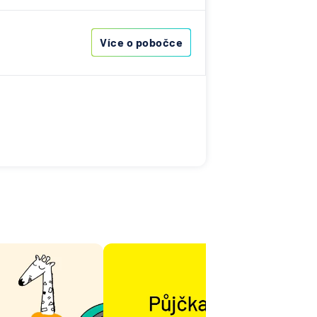
obočka
Více o pobočce
 N. V.
NKA
jní
ost
ní
ní
vna
tiva
vna
ka
d.a.c.