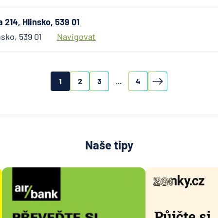
plc - p
Praha
214, Hlinsko, 539 01
ING Bank
sko, 539 01
Navigovat
J&T BA
KB Penzi
společn
1
2
3
...
4
Komerč
banka
Komerč
pojišťo
Koopera
Naše tipy
pojišťo
Max ban
mBank
MetLife
Europe 
Modrá