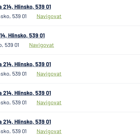
Hypoteč
214, Hlinsko, 539 01
banka
sko, 539 01
Navigovat
ČSOB Pe
společn
4, Hlinsko, 539 01
ČSOB
Pojišťo
o, 539 01
Navigovat
ČSOB
Poštovn
214, Hlinsko, 539 01
spořite
sko, 539 01
Navigovat
ČSOB
Stavebn
spořite
214, Hlinsko, 539 01
D.A.S. p
sko, 539 01
Navigovat
ochrana
pobočk
ERGO
214, Hlinsko, 539 01
Versich
sko, 539 01
Navigovat
Aktieng