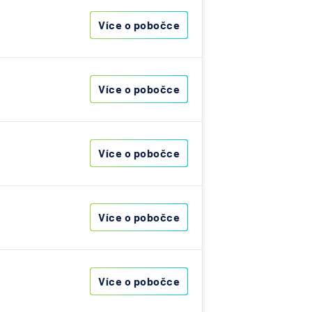
ní
Více o pobočce
nzijní
ost
Více o pobočce
vna
í
lna
Více o pobočce
í
lna
Více o pobočce
rávní
,
a
erung
Více o pobočce
esellschaft