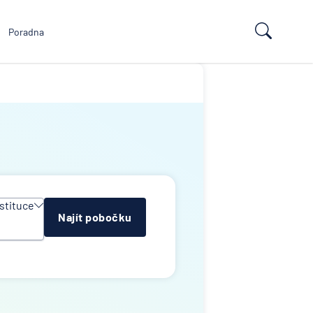
Poradna
stituce
Najít pobočku
y
e
ropean
td
k