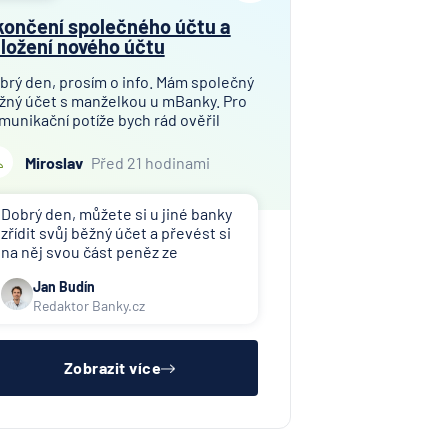
nk AG
ončení společného účtu a
nka
ložení nového účtu
en
í
brý den, prosím o info. Mám společný
žný účet s manželkou u mBanky. Pro
lna
munikační potíže bych rád ověřil
senbank
žnost přejít do jiné banky. Chtěl bych
 zřídit tento účet u Monety. Neznám
Miroslav
Před 21 hodinami
sse
drobnosti při přejití ve smyslu
sitz
evzetí současných průbě
Dobrý den, můžete si u jiné banky
í
zřídit svůj běžný účet a převést si
lna
na něj svou část peněz ze
společného účtu u mBank. Na
ny
Jan Budín
novém účtu si následně nastavíte
Redaktor Banky.cz
všechny trvalé platby a souhlasy s
šťovna
inkasy. S výběrem běžného účtu
Bank
Vám pomůže náš srovnávač bě
Zobrazit více
it