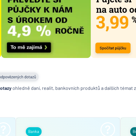
pyramid
stavebn
spořite
MONET
Money 
Moneta
Stavebn
spořite
Národní
rozvojo
odpovězených dotazů
banka
dotazy
ohledně daní, realit, bankovních produktů a dalších témat z
NEY spo
družstv
NN Penz
společn
NN Živo
poisťov
Banka
B