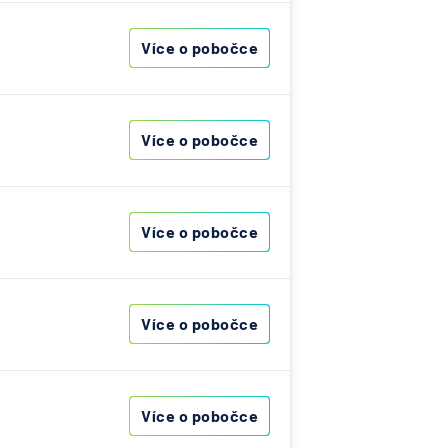
Více o pobočce
vna
ka
i
Více o pobočce
vna
i
ost
Více o pobočce
á
ná
Více o pobočce
vna
erung
Více o pobočce
ank