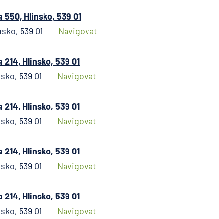
pro ČR
Direct
550, Hlinsko, 539 01
pojišťo
nsko, 539 01
Navigovat
Fio ban
General
214, Hlinsko, 539 01
česká
sko, 539 01
Navigovat
pojišťo
General
penzijní
214, Hlinsko, 539 01
společn
sko, 539 01
Navigovat
HALALI
Hasičsk
214, Hlinsko, 539 01
vzájem
pojišťo
sko, 539 01
Navigovat
HDI
Versich
214, Hlinsko, 539 01
AG
sko, 539 01
Navigovat
HSBC B