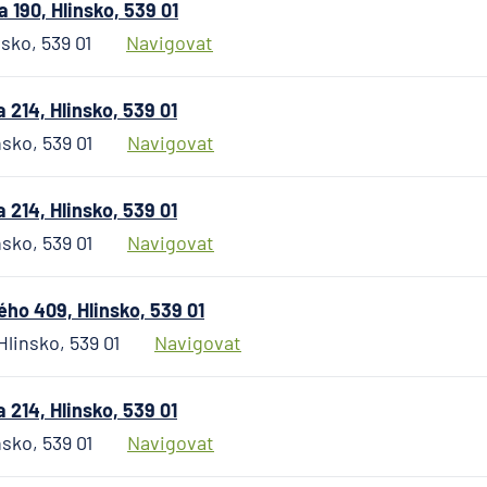
Česká n
190, Hlinsko, 539 01
banka
sko, 539 01
Navigovat
Česká
podnika
214, Hlinsko, 539 01
pojišťo
sko, 539 01
Navigovat
Česká
spořite
Česká
214, Hlinsko, 539 01
spořitel
sko, 539 01
Navigovat
penzijní
společn
Českosl
o 409, Hlinsko, 539 01
obchodn
linsko, 539 01
Navigovat
banka
Citiban
214, Hlinsko, 539 01
COMME
sko, 539 01
Navigovat
Aktieng
ČSOB