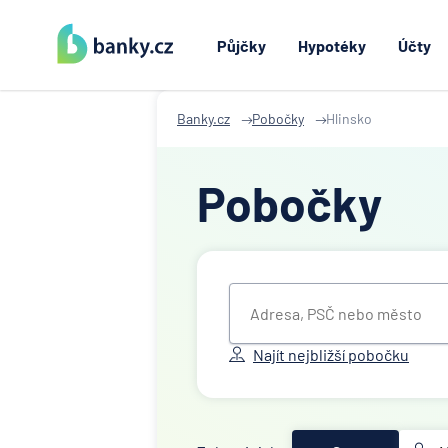
Půjčky
Hypotéky
Účty
Banky.cz
Pobočky
Hlinsko
Pobočky
Najít nejbližší pobočku