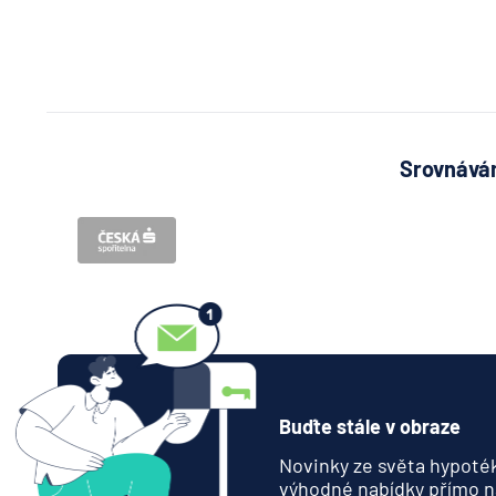
Srovnávám
Buďte stále v obraze
Novinky ze světa hypoték
výhodné nabídky přímo n