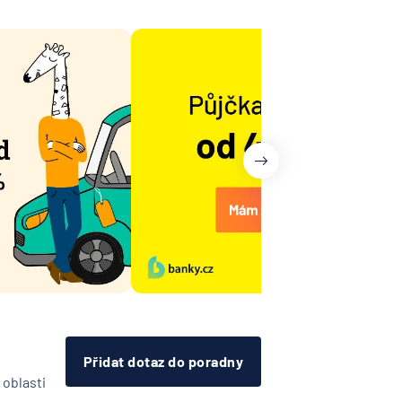
árodní
telská
vna
lna
na -
ost
ovenská
í
k
RZBANK
Přidat dotaz do poradny
esellschaft
 oblasti