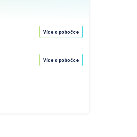
ost
vna
Více o pobočce
&C
ka
Více o pobočce
nce
s
ibas
vna
í