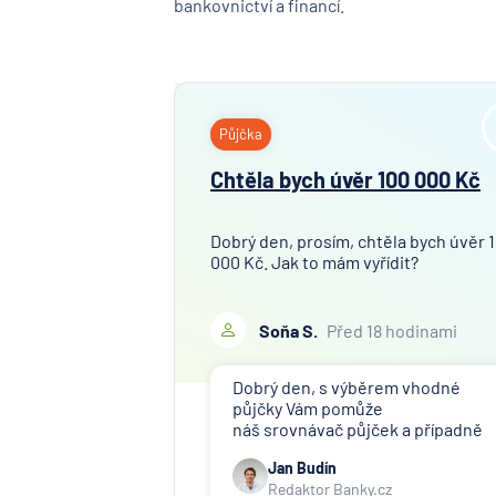
bankovnictví a financí.
Půjčka
Chtěla bych úvěr 100 000 Kč
Dobrý den, prosím, chtěla bych úvěr 
000 Kč. Jak to mám vyřídit?
Soňa S.
Před 18 hodinami
Dobrý den, s výběrem vhodné
půjčky Vám pomůže
náš srovnávač půjček a případně
též srovnávač nebankovních
Jan Budín
půjček. Pro získání půjčky je třeba
Redaktor Banky.cz
mít dostatečný příjem, nebýt ve