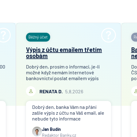
Hypoteč
banka
ČSOB Pe
společn
ČSOB
Běžný účet
Re
Pojišťo
Výpis z účtu emailem třetím
Ba
ČSOB
osobám
ne
Poštovn
spořite
100
Dobrý den, prosím o informaci, je-li
Do
možné když nemám internetové
ČS
ČSOB
bankovnictví poslat emailem výpis
po
Stavebn
mého bankovního účtu finanční
př
spořite
společnosti, které toto požaduje za
Ob
RENATA D.
5.8.2026
účelem ověření bankovního účtu.
je 
D.A.S. p
Děkuji
od
ochrana
Dobrý den, banka Vám na přání
pobočk
zašle výpis z účtu na Váš email, ale
ERGO
nebude tyto informace
Versich
poskytovat třetím osobám (jiné
Jan Budín
Aktieng
společnosti). Případné přeposlání
Redaktor Banky.cz
emailu s výpisem jiným osobám či