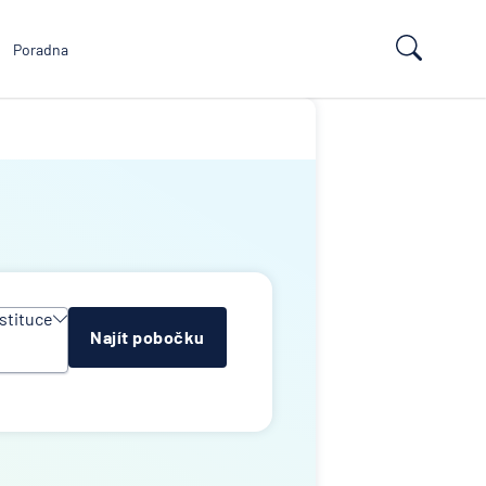
Poradna
stituce
Najít pobočku
y
e
ropean
td
k