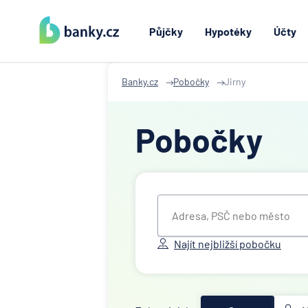
Půjčky
Hypotéky
Účty
Banky.cz
Pobočky
Jirny
Pobočky
Najít nejbližší pobočku