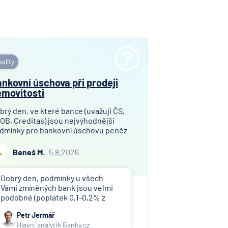
ní
nzijní
ost
ality
vna
nkovní úschova při prodeji
movitosti
í
lna
brý den, ve které bance (uvažuji ČS,
OB, Creditas) jsou nejvýhodnější
dmínky pro bankovní úschovu peněz
í
i prodeji bytu v osobním vlastnictví?
lna
jem finanční hotovosti pro úschovu
Beneš M.
5.8.2026
mezi 9,2 a 10,0 mil. Kč. Děkuji za
rávní
pověď!
,
Dobrý den, podmínky u všech
a
Vámi zmíněných bank jsou velmi
podobné (poplatek 0,1-0,2% z
erung
uschované částky), doporučuji
Petr Jermář
esellschaft
náš srovnávač jistotních účtů.
Hlavní analytik Banky.cz
Banky tuto službu často nabízí jen