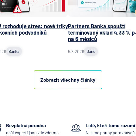
plc - p
Praha
ING Bank
 rozhoduje stres: nové triky
Partners Banka spouští
J&T BA
kovních podvodníků
termínovaný vklad 4,33 % p.
KB Penzi
na 6 měsíců
společn
026
Banka
5.8.2026
Daně
Komerč
banka
Komerč
pojišťo
Zobrazit všechny články
Koopera
pojišťo
Max ban
mBank
MetLife
Bezplatná poradna
Lidé, kteří tomu rozumí
Europe 
naši experti jsou zde zdarma
Nejsme pouhý porovnávač
Modrá