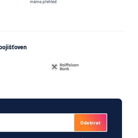
máme přehled
a
í
lna
A
Bank
pojišťoven
í
lna
vá
řitelní
o
ijní
ost
tná
Odebírat
ňa