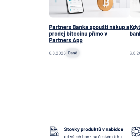
Partners Banka spouští nákup a
Když
prodej bitcoinu přímo v
ban
Partners App
6.8.2026
Daně
6.8.2
Stovky produktů v nabídce
od všech bank na českém trhu