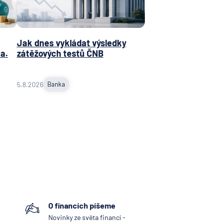
obočka
 N. V.
Jak dnes vykládat výsledky
NKA
a.
zátěžových testů ČNB
jní
ost
5.8.2026
Banka
ní
ní
vna
tiva
vna
ka
O financích píšeme
d.a.c.
Novinky ze světa financí -