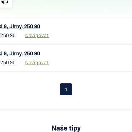
Allianz
Mapu
penzijní
společn
Allianz
 9, Jirny, 250 90
pojišťo
 250 90
Navigovat
AWP P
Česká
republi
 9, Jirny, 250 90
AXA
 250 90
Navigovat
Assista
Banka
Credita
1
BNP Par
Cardif
Pojišťo
Česká
exportn
banka
Naše tipy