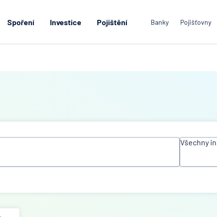
Spoření
Investice
Pojištění
Banky
Pojišťovny
Všechny in
Všechn
instituc
ACE Eu
Group L
Air Ban