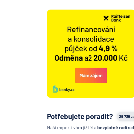
Potřebujete poradit?
28 739
z
Naši experti vám již léta
bezplatně radí s 