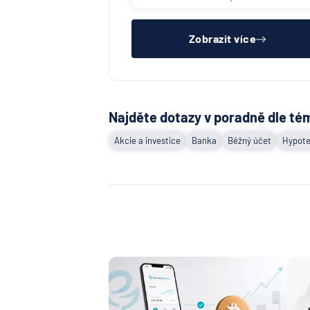
zkušební ani výpovědní lhůtě, mít
čistý registr dlužník a ideálně mít
pracovn
Zobrazit více
Najděte dotazy v poradně dle té
Akcie a investice
Banka
Běžný účet
Hypote