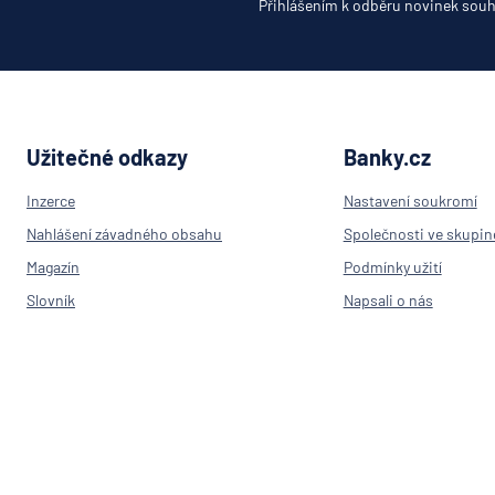
Oberba
Přihlášením k odběru novinek souh
PPF ba
Raiffeis
stavebn
spořite
Raiffei
Užitečné odkazy
Banky.cz
Sparka
Inzerce
Nastavení soukromí
Oberlau
Nahlášení závadného obsahu
Společnosti ve skupin
Stavebn
spořite
Magazín
Podmínky užití
České
Slovník
Napsali o nás
spořitel
Výpočet IBAN
Kontakt
SV poji
Přehled bank v ČR
Trinity 
Poradna
UniCred
Pojišťovny
Bank
RPSN
UNIQA
penzijní