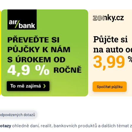
Česká n
banka
Česká
podnika
pojišťo
Česká
spořite
Česká
spořitel
penzijní
společn
Českosl
obchodn
banka
Citiban
COMME
odpovězených dotazů
Aktieng
dotazy
ohledně daní, realit, bankovních produktů a dalších témat z
ČSOB