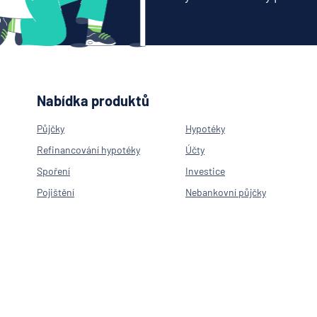
Nabídka produktů
Půjčky
Hypotéky
Refinancování hypotéky
Účty
Spoření
Investice
Pojištění
Nebankovní půjčky
Neúčelová půjčka
Hypotéka na byt
Hypotéka na rekonstrukci
Americká hypotéka
Refinancování hypotéky
Spořící účty