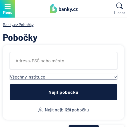
Menu
Hledat
Banky.cz
Pobočky
Pobočky
Všechny instituce
Všechny instituce
ACE European Group Ltd
Najít pobočku
Air Bank
Allianz penzijní společnost
Najít nejbližší pobočku
Allianz pojišťovna
AWP P&C Česká republika