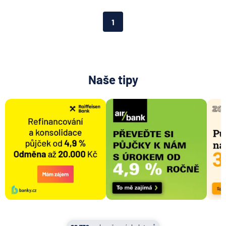
Aktiengesellschaft pro ČR
Direct pojišťovna
1
Fio banka
Generali česká pojišťovna
Generali penzijní společnost
HALALI
Naše tipy
Hasičská vzájemná pojišťovna
HDI Versicherung AG
HSBC Bank plc - pobočka Praha
ING Bank N. V.
J&T BANKA
KB Penzijní společnost
Komerční banka
Komerční pojišťovna
Kooperativa pojišťovna
Max banka
mBank