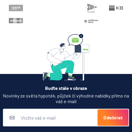
Jak dnes vykládat výsledky
zátěžových testů ČNB
5.8.2026
Banka
Zobrazit všechny články
Buďte stále v obraze
Novinky ze světa hypoték, půjček či výhodné nabídky přímo na
váš e-mail
Odebírat