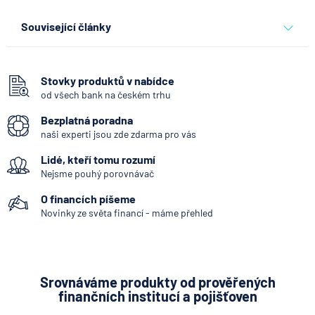
Související články
Partners Banka spouští
nákup a prodej bitcoinu
přímo v Partners App
Stovky produktů v nabídce
od všech bank na českém trhu
6.8.2026
Daně
Bezplatná poradna
naši experti jsou zde zdarma pro vás
Když rozhoduje stres: nové
Lidé, kteří tomu rozumí
triky bankovních
podvodníků
Nejsme pouhý porovnávač
O financích píšeme
6.8.2026
Banka
Novinky ze světa financí - máme přehled
Partners Banka spouští
termínovaný vklad 4,33 %
p.a. na 6 měsíců
Srovnáváme produkty od prověřených
finančních institucí a pojišťoven
5.8.2026
Daně