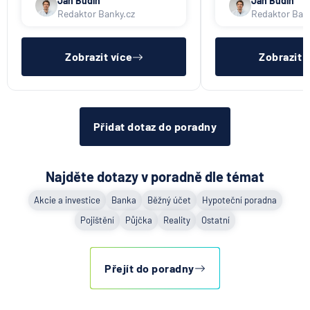
Jan Budín
Jan Budín
UniCredit Bank
třeba mít dostatečný příjem,
přeposlání emailu 
Redaktor Banky.cz
Redaktor Ban
nebýt ve zkušební ani výpovědní
jiným osobám či s
UNIQA penzijní společnost
lhůtě, mít čistý registr dlužník a
si již budete muset 
UNIQA pojišťovna
ideálně mít pracovn
sama.
Zobrazit více
Zobrazit 
Vitalitas pojišťovna
Volksbank Löbau-Zittau eG
Volksbank Raiffeisenbank Nordoberpfalz eG
Všeobecná zdravotní pojišťovna
Přidat dotaz do poradny
Východosaská spořitelna Drážďany
Najděte dotazy v poradně dle témat
Akcie a investice
Banka
Běžný účet
Hypoteční poradna
Pojištění
Půjčka
Reality
Ostatní
Přejít do poradny