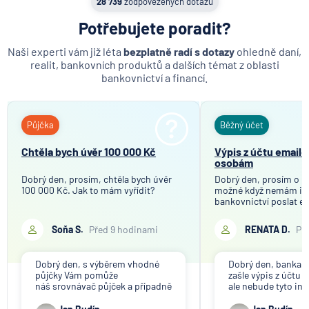
28 739
zodpovězených dotazů
MetLife Europe d.a.c.
Potřebujete poradit?
Modrá pyramida stavební spořitelna
Naši experti vám již léta
bezplatně radí s dotazy
ohledně daní,
MONETA Money Bank
realit, bankovních produktů a dalších témat z oblasti
Moneta Stavební spořitelna
bankovnictví a financí.
Národní rozvojová banka
NEY spořitelní družstvo
Půjčka
Běžný účet
NN Penzijní společnost
NN Životná poisťovňa
Chtěla bych úvěr 100 000 Kč
Výpis z účtu email
osobám
Oberbank AG
Dobrý den, prosím, chtěla bych úvěr
Dobrý den, prosím o in
PPF banka
100 000 Kč. Jak to mám vyřídit?
možné když nemám in
Raiffeisen stavební spořitelna
bankovnictví poslat e
mého bankovního účtu
Raiffeisenbank
společnosti, které tot
Soňa S.
Před 9 hodinami
RENATA D.
Př
účelem ověření bankov
Sparkasse Oberlausitz
Děkuji
Stavební spořitelna České spořitelny
Dobrý den, s výběrem vhodné
Dobrý den, banka V
SV pojišťovna
půjčky Vám pomůže
zašle výpis z účtu n
náš srovnávač půjček a případně
ale nebude tyto in
Trinity Bank
též srovnávač nebankovních
poskytovat třetím 
půjček. Pro získání půjčky je
společnosti). Příp