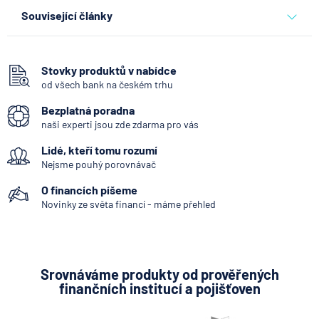
Související články
Co se děje po nahlášení
podvodu v Air Bank
Stovky produktů v nabídce
od všech bank na českém trhu
7.8.2026
Běžný účet
Bezplatná poradna
naši experti jsou zde zdarma pro vás
ČNB ponechala úroky,
Lidé, kteří tomu rozumí
klíčový je ale výhled inflace
Nejsme pouhý porovnávač
7.8.2026
Hypotéka
O financích píšeme
Novinky ze světa financí - máme přehled
Partners Banka spouští
nákup a prodej bitcoinu
přímo v Partners App
Srovnáváme produkty od prověřených
finančních institucí a pojišťoven
6.8.2026
Daně