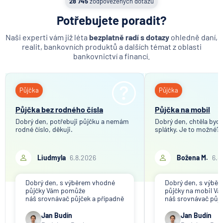
28 745
zodpovězených dotazů
MetLife Europe d.a.c.
Potřebujete poradit?
Modrá pyramida stavební spořitelna
Naši experti vám již léta
bezplatně radí s dotazy
ohledně daní,
MONETA Money Bank
realit, bankovních produktů a dalších témat z oblasti
Moneta Stavební spořitelna
bankovnictví a financí.
Národní rozvojová banka
NEY spořitelní družstvo
Půjčka
Půjčka
NN Penzijní společnost
NN Životná poisťovňa
Půjčka bez rodného čísla
Půjčka na mobil
Oberbank AG
Dobrý den, potřebuji půjčku a nemám
Dobrý den, chtěla bych 
rodné číslo, děkuji.
splátky. Je to možné?
PPF banka
Raiffeisen stavební spořitelna
Liudmyla
6.8.2026
Božena M.
6.8
Raiffeisenbank
Sparkasse Oberlausitz
Dobrý den, s výběrem vhodné
Dobrý den, s výbě
Stavební spořitelna České spořitelny
půjčky Vám pomůže
půjčky na mobil V
SV pojišťovna
náš srovnávač půjček a případně
náš srovnávač půjč
též srovnávač nebankovních
též srovnávač neb
Trinity Bank
půjček. Pro získání půjčky je
půjček. Pro získání
Jan Budín
Jan Budín
třeba mít dostatečný příjem,
nákupu na splátky) 