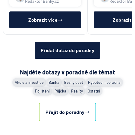
Redaktor Banky.cz
Redaktor Ban
UniCredit Bank
nebýt ve zkušební ani výpovědní
dostatečný příjem,
lhůtě, mít čistý registr dlužník a
zkušební ani výpov
UNIQA penzijní společnost
ideálně mít pracovn
mít čistý reg
UNIQA pojišťovna
Zobrazit více
Zobrazit 
Vitalitas pojišťovna
Volksbank Löbau-Zittau eG
Volksbank Raiffeisenbank Nordoberpfalz eG
Přidat dotaz do poradny
Všeobecná zdravotní pojišťovna
Východosaská spořitelna Drážďany
Najděte dotazy v poradně dle témat
Akcie a investice
Banka
Běžný účet
Hypoteční poradna
Pojištění
Půjčka
Reality
Ostatní
Přejít do poradny