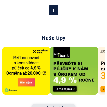
Aktiengesellschaft pro ČR
Direct pojišťovna
1
Fio banka
Generali česká pojišťovna
Generali penzijní společnost
HALALI
Naše tipy
Hasičská vzájemná pojišťovna
HDI Versicherung AG
HSBC Bank plc - pobočka Praha
ING Bank N. V.
J&T BANKA
KB Penzijní společnost
Komerční banka
Komerční pojišťovna
Kooperativa pojišťovna
Max banka
mBank