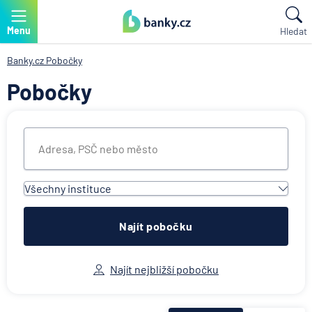
Menu
Hledat
Banky.cz
Pobočky
Pobočky
Všechny instituce
Všechny instituce
ACE European Group Ltd
Najít pobočku
Air Bank
Allianz penzijní společnost
Najít nejbližší pobočku
Allianz pojišťovna
AWP P&C Česká republika