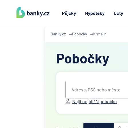
Půjčky
Hypotéky
Účty
Banky.cz
Pobočky
Krmelín
Pobočky
Najít nejbližší pobočku