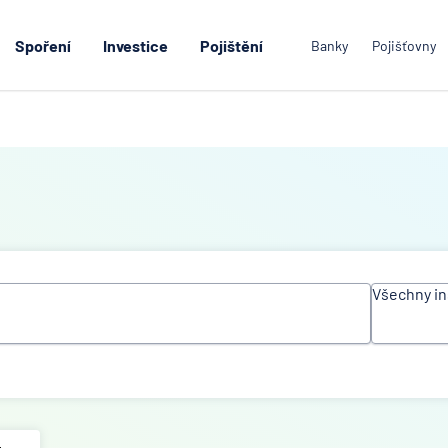
Spoření
Investice
Pojištění
Banky
Pojišťovny
Všechny in
Všechn
instituc
ACE Eu
Group L
Air Ban