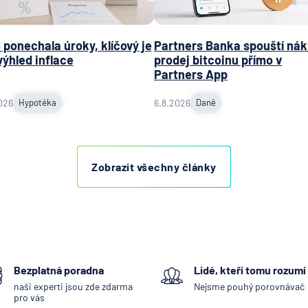
plc - p
Praha
ING Bank
ponechala úroky, klíčový je
Partners Banka spouští nák
výhled inflace
prodej bitcoinu přímo v
J&T BA
Partners App
KB Penzi
společn
026
Hypotéka
6.8.2026
Daně
Komerč
banka
Komerč
Zobrazit všechny články
pojišťo
Koopera
pojišťo
Max ban
mBank
MetLife
Bezplatná poradna
Lidé, kteří tomu rozumí
Europe 
naši experti jsou zde zdarma
Nejsme pouhý porovnávač
pro vás
Modrá