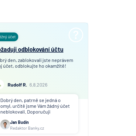
ní
nzijní
ost
ěžný účet
vna
žaduji odblokování účtu
í
brý den, zablokovali jste neprávem
lna
j účet, odblokujte ho okamžitě!
í
Rudolf R.
6.8.2026
lna
rávní
Dobrý den, patrně se jedná o
,
omyl, určitě jsme Vám žádný účet
a
neblokovali. Doporučuji
kontaktovat toho, kdo Vám účet
erung
Jan Budín
zablokoval (exekutor, banka atd.).
Redaktor Banky.cz
esellschaft