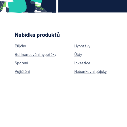
Nabídka produktů
Půjčky
Hypotéky
Refinancování hypotéky
Účty
Spoření
Investice
Pojištění
Nebankovní půjčky
Neúčelová půjčka
Hypotéka na byt
Hypotéka na rekonstrukci
Americká hypotéka
Refinancování hypotéky
Spořící účty