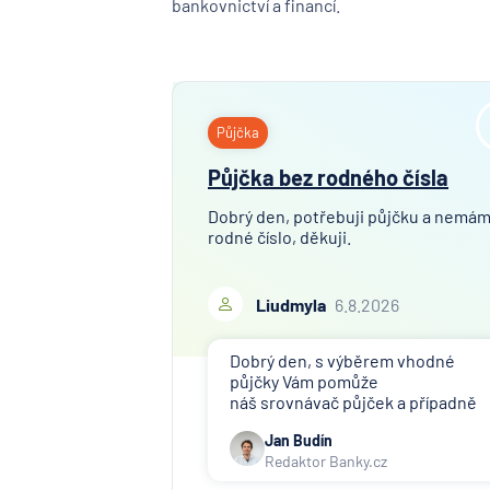
bankovnictví a financí.
Půjčka
Půjčka bez rodného čísla
Dobrý den, potřebuji půjčku a nemá
rodné číslo, děkuji.
Liudmyla
6.8.2026
Dobrý den, s výběrem vhodné
půjčky Vám pomůže
náš srovnávač půjček a případně
též srovnávač nebankovních
Jan Budín
půjček. Pro získání půjčky je třeba
Redaktor Banky.cz
mít dostatečný příjem, nebýt ve
zkušební ani výpovědní lhůtě, mít