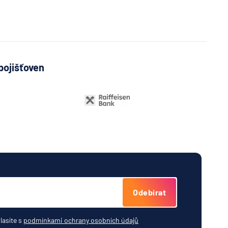
a
í
lna
A
Bank
pojišťoven
í
lna
vá
řitelní
o
ijní
ost
Odebírat
tná
ňa
lasíte s
podmínkami ochrany osobních údajů