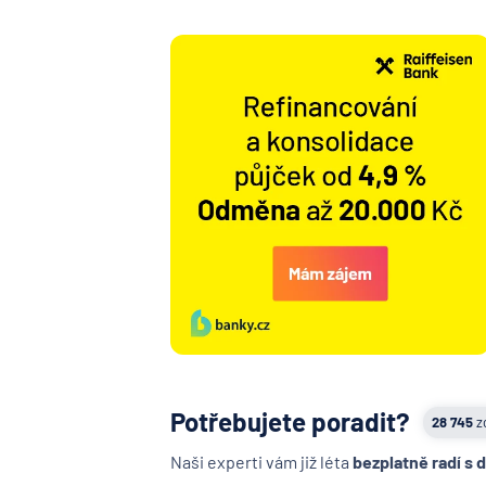
Potřebujete poradit?
28 745
z
Naši experti vám již léta
bezplatně radí s 