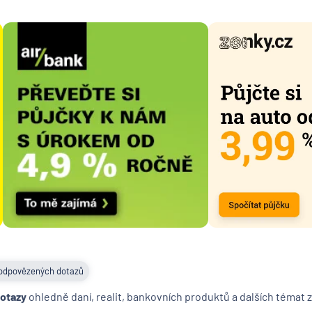
Česká n
banka
Česká
podnika
pojišťo
Česká
spořite
Česká
spořitel
penzijní
společn
Českosl
obchodn
banka
Citiban
COMME
odpovězených dotazů
Aktieng
dotazy
ohledně daní, realit, bankovních produktů a dalších témat z
ČSOB