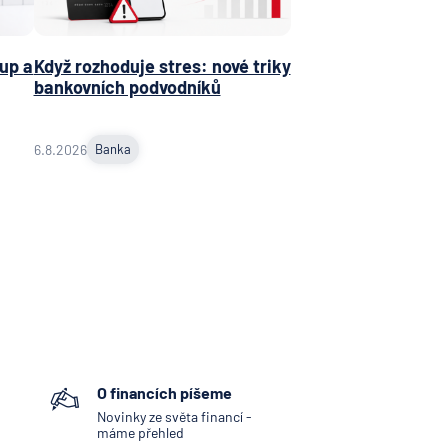
obočka
 N. V.
up a
Když rozhoduje stres: nové triky
bankovních podvodníků
NKA
jní
ost
6.8.2026
Banka
ní
ní
vna
tiva
vna
ka
O financích píšeme
d.a.c.
Novinky ze světa financí -
máme přehled