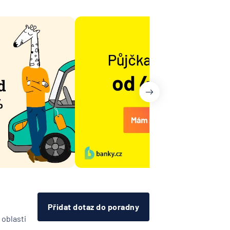
árodní
telská
vna
lna
na -
ost
ovenská
í
k
RZBANK
Přidat dotaz do poradny
esellschaft
 oblasti