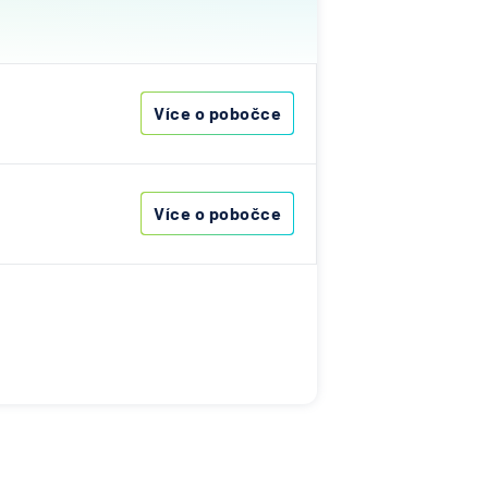
ost
vna
Více o pobočce
&C
ka
Více o pobočce
nce
s
ibas
vna
í