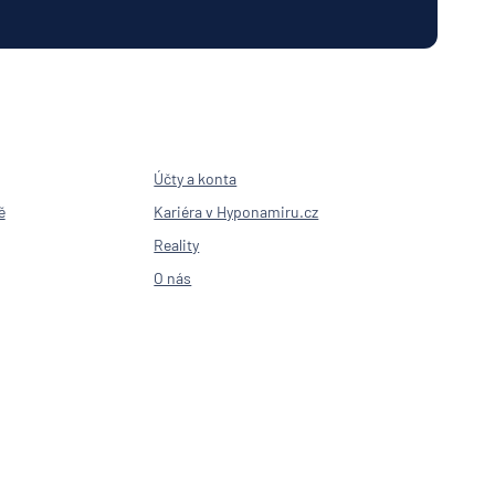
nk AG
nka
en
í
lna
senbank
Účty a konta
sse
sitz
ě
Kariéra v Hyponamiru.cz
í
Reality
lna
O nás
ny
šťovna
Bank
it