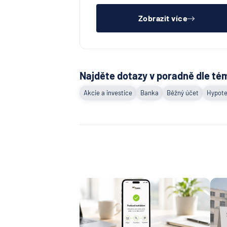
čistý registr dlužník a ideálně mít
pracovn
Zobrazit více
Najděte dotazy v poradně dle té
Akcie a investice
Banka
Běžný účet
Hypote