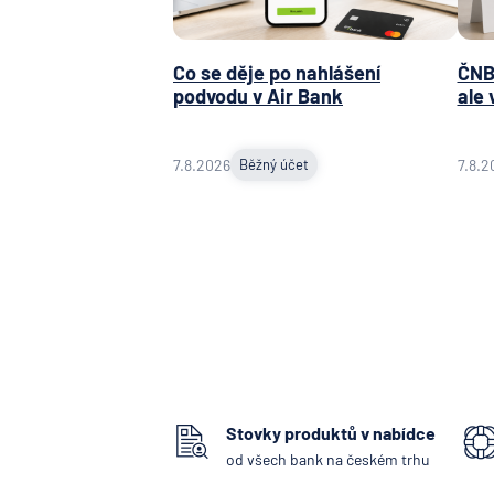
Co se děje po nahlášení
ČNB 
podvodu v Air Bank
ale 
7.8.2026
Běžný účet
7.8.2
Stovky produktů v nabídce
od všech bank na českém trhu