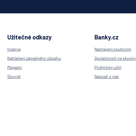
Oberba
PPF ba
Raiffeis
stavebn
spořite
Užitečné odkazy
Banky.cz
Raiffei
Inzerce
Nastavení soukromí
Sparka
Oberlau
Nahlášení závadného obsahu
Společnosti ve skupin
Stavebn
Magazín
Podmínky užití
spořite
Slovník
Napsali o nás
České
spořitel
Výpočet IBAN
Kontakt
SV poji
Přehled bank v ČR
Trinity 
Poradna
UniCred
Pojišťovny
Bank
RPSN
UNIQA
penzijní