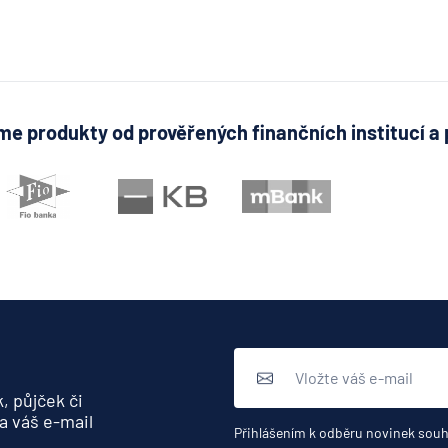
pyramid
stavebn
spořite
MONET
Money 
e produkty od prověřených finančních institucí a 
Moneta
Stavebn
spořite
Národní
rozvojo
banka
NEY spo
družstv
NN Penz
společn
NN Živo
, půjček či
poisťov
a váš e-mail
Přihlášením k odběru novinek souh