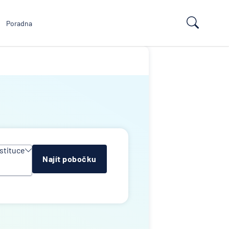
Poradna
stituce
Najít pobočku
y
e
ropean
td
k