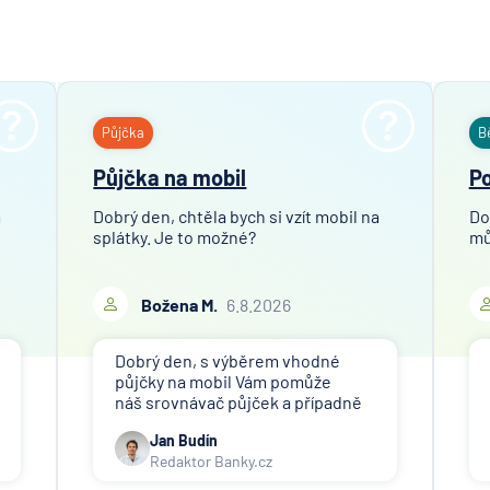
Hypoteč
banka
ČSOB Pe
společn
ČSOB
Půjčka
B
Pojišťo
Půjčka na mobil
Po
ČSOB
Poštovn
m
Dobrý den, chtěla bych si vzít mobil na
Do
spořite
splátky. Je to možné?
mů
ČSOB
Stavebn
Božena M.
6.8.2026
spořite
D.A.S. p
Dobrý den, s výběrem vhodné
ochrana
půjčky na mobil Vám pomůže
pobočk
náš srovnávač půjček a případně
ERGO
též srovnávač nebankovních
Versich
Jan Budín
půjček. Pro získání půjčky (nebo
Redaktor Banky.cz
nákupu na splátky) je třeba mít
Aktieng
dostatečný příjem, nebýt ve