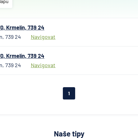
Allianz
Mapu
penzijní
společn
Allianz
0, Krmelín, 739 24
pojišťo
n, 739 24
Navigovat
AWP P
Česká
republi
0, Krmelín, 739 24
AXA
n, 739 24
Navigovat
Assista
Banka
Credita
1
BNP Par
Cardif
Pojišťo
Česká
exportn
banka
Naše tipy