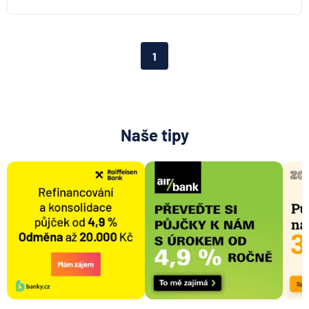
Aktiengesellschaft pro ČR
Direct pojišťovna
Fio banka
1
Generali česká pojišťovna
Generali penzijní společnost
HALALI
Hasičská vzájemná pojišťovna
Naše tipy
HDI Versicherung AG
HSBC Bank plc - pobočka Praha
ING Bank N. V.
J&T BANKA
KB Penzijní společnost
Komerční banka
Komerční pojišťovna
Kooperativa pojišťovna
Max banka
mBank