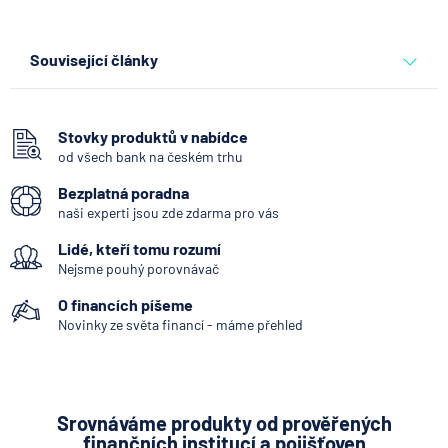
Související články
Co se děje po nahlášení
podvodu v Air Bank
Stovky produktů v nabídce
od všech bank na českém trhu
7.8.2026
Běžný účet
Bezplatná poradna
naši experti jsou zde zdarma pro vás
ČNB ponechala úroky,
Lidé, kteří tomu rozumí
klíčový je ale výhled inflace
Nejsme pouhý porovnávač
7.8.2026
Hypotéka
O financích píšeme
Novinky ze světa financí - máme přehled
Partners Banka spouští
nákup a prodej bitcoinu
přímo v Partners App
Srovnáváme produkty od prověřených
finančních institucí a pojišťoven
6.8.2026
Daně