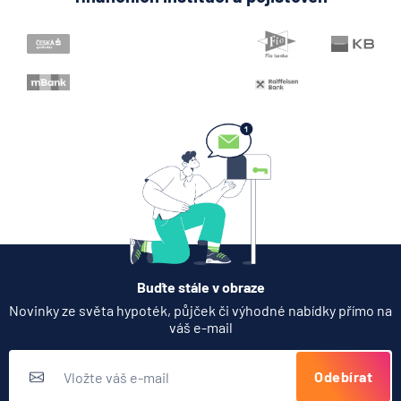
Když rozhoduje stres: nové
triky bankovních
podvodníků
6.8.2026
Banka
Zobrazit všechny články
Buďte stále v obraze
Novinky ze světa hypoték, půjček či výhodné nabídky přímo na
váš e-mail
Odebírat