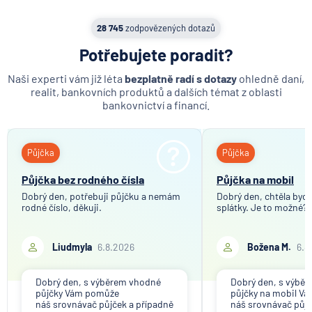
MetLife Europe d.a.c.
28 745
zodpovězených dotazů
Modrá pyramida stavební spořitelna
Potřebujete poradit?
MONETA Money Bank
Moneta Stavební spořitelna
Naši experti vám již léta
bezplatně radí s dotazy
ohledně daní,
Národní rozvojová banka
realit, bankovních produktů a dalších témat z oblasti
bankovnictví a financí.
NEY spořitelní družstvo
NN Penzijní společnost
NN Životná poisťovňa
Půjčka
Půjčka
Oberbank AG
Půjčka bez rodného čísla
Půjčka na mobil
PPF banka
Dobrý den, potřebuji půjčku a nemám
Dobrý den, chtěla bych 
Raiffeisen stavební spořitelna
rodné číslo, děkuji.
splátky. Je to možné?
Raiffeisenbank
Sparkasse Oberlausitz
Liudmyla
6.8.2026
Božena M.
6.8
Stavební spořitelna České spořitelny
SV pojišťovna
Dobrý den, s výběrem vhodné
Dobrý den, s výbě
půjčky Vám pomůže
půjčky na mobil V
Trinity Bank
náš srovnávač půjček a případně
náš srovnávač půjč