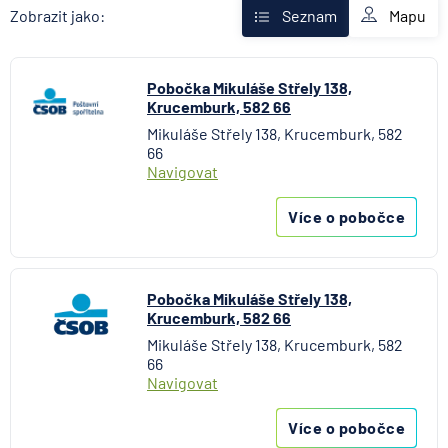
AXA Assistance
Mapu
Zobrazit jako:
Seznam
Banka Creditas
BNP Paribas Cardif Pojišťovna
Pobočka Mikuláše Střely 138,
Česká exportní banka
Krucemburk, 582 66
Česká národní banka
Mikuláše Střely 138, Krucemburk, 582
Česká podnikatelská pojišťovna
66
Česká spořitelna
Navigovat
Česká spořitelna - penzijní společnost
Více o pobočce
Československá obchodní banka
Citibank
COMMERZBANK Aktiengesellschaft
Pobočka Mikuláše Střely 138,
ČSOB Hypoteční banka
Krucemburk, 582 66
ČSOB Penzijní společnost
Mikuláše Střely 138, Krucemburk, 582
ČSOB Pojišťovna
66
Navigovat
ČSOB Poštovní spořitelna
ČSOB Stavební spořitelna
Více o pobočce
D.A.S. právní ochrana, pobočka ERGO Versicherung