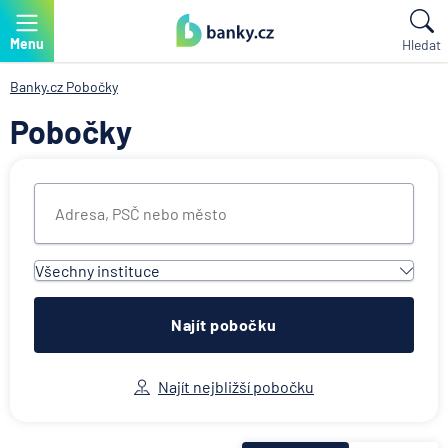
Menu
Hledat
Banky.cz
Pobočky
Pobočky
Všechny instituce
Všechny instituce
ACE European Group Ltd
Najít pobočku
Air Bank
Allianz penzijní společnost
Najít nejbližší pobočku
Allianz pojišťovna
AWP P&C Česká republika