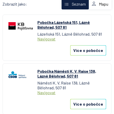
AXA Assistance
Mapu
Zobrazit jako:
Seznam
Banka Creditas
BNP Paribas Cardif Pojišťovna
Pobočka Lázeňská 151, Lázně
Česká exportní banka
Bělohrad, 507 81
Česká národní banka
Lázeňská 151, Lázně Bělohrad, 507 81
Česká podnikatelská pojišťovna
Navigovat
Česká spořitelna
Česká spořitelna - penzijní společnost
Více o pobočce
Československá obchodní banka
Citibank
COMMERZBANK Aktiengesellschaft
Pobočka Náměstí K. V. Raise 138,
Lázně Bělohrad, 507 81
ČSOB Hypoteční banka
Náměstí K. V. Raise 138, Lázně
ČSOB Penzijní společnost
Bělohrad, 507 81
ČSOB Pojišťovna
Navigovat
ČSOB Poštovní spořitelna
Více o pobočce
ČSOB Stavební spořitelna
D.A.S. právní ochrana, pobočka ERGO Versicherung