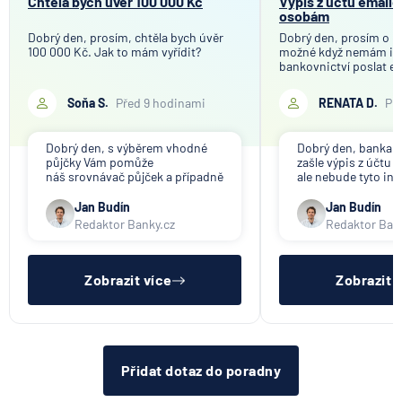
Chtěla bych úvěr 100 000 Kč
Výpis z účtu email
UniCredit Bank
osobám
UNIQA penzijní společnost
Dobrý den, prosím, chtěla bych úvěr
Dobrý den, prosím o in
100 000 Kč. Jak to mám vyřídit?
možné když nemám in
UNIQA pojišťovna
bankovnictví poslat e
Vitalitas pojišťovna
mého bankovního účtu
společnosti, které tot
Volksbank Löbau-Zittau eG
Soňa S.
Před 9 hodinami
RENATA D.
Př
účelem ověření bankov
Děkuji
Volksbank Raiffeisenbank Nordoberpfalz eG
Dobrý den, s výběrem vhodné
Dobrý den, banka V
Všeobecná zdravotní pojišťovna
půjčky Vám pomůže
zašle výpis z účtu n
Východosaská spořitelna Drážďany
náš srovnávač půjček a případně
ale nebude tyto in
též srovnávač nebankovních
poskytovat třetím 
půjček. Pro získání půjčky je
společnosti). Příp
Jan Budín
Jan Budín
třeba mít dostatečný příjem,
přeposlání emailu 
Redaktor Banky.cz
Redaktor Ban
nebýt ve zkušební ani výpovědní
jiným osobám či s
lhůtě, mít čistý registr dlužník a
si již budete muset 
ideálně mít pracovn
sama.
Zobrazit více
Zobrazit 
Přidat dotaz do poradny