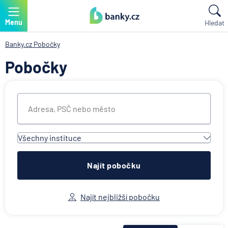
Menu
Hledat
Banky.cz
Pobočky
Pobočky
Všechny instituce
Všechny instituce
ACE European Group Ltd
Najít pobočku
Air Bank
Allianz penzijní společnost
Najít nejbližší pobočku
Allianz pojišťovna
AWP P&C Česká republika