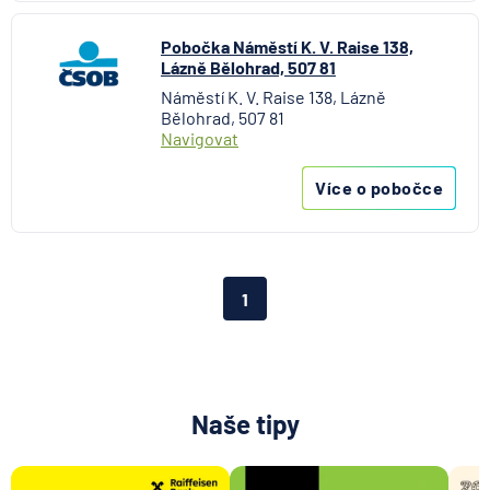
Aktiengesellschaft pro ČR
Direct pojišťovna
Pobočka Náměstí K. V. Raise 138,
Lázně Bělohrad, 507 81
Fio banka
Náměstí K. V. Raise 138, Lázně
Generali česká pojišťovna
Bělohrad, 507 81
Generali penzijní společnost
Navigovat
HALALI
Více o pobočce
Hasičská vzájemná pojišťovna
HDI Versicherung AG
HSBC Bank plc - pobočka Praha
ING Bank N. V.
1
J&T BANKA
KB Penzijní společnost
Komerční banka
Komerční pojišťovna
Naše tipy
Kooperativa pojišťovna
Max banka
mBank