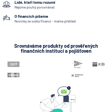
Lidé, kteří tomu rozumí
triky bankovních
podvodníků
Nejsme pouhý porovnávač
O financích píšeme
6.8.2026
Banka
Novinky ze světa financí - máme přehled
Partners Banka spouští
termínovaný vklad 4,33 %
p.a. na 6 měsíců
Srovnáváme produkty od prověřených
finančních institucí a pojišťoven
5.8.2026
Daně
Jak dnes vykládat výsledky
zátěžových testů ČNB
5.8.2026
Banka
Zobrazit všechny články