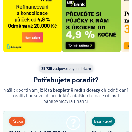
MetLife Europe d.a.c.
Modrá pyramida stavební spořitelna
MONETA Money Bank
Moneta Stavební spořitelna
Národní rozvojová banka
NEY spořitelní družstvo
NN Penzijní společnost
NN Životná poisťovňa
28 739
zodpovězených dotazů
Oberbank AG
PPF banka
Potřebujete poradit?
Raiffeisen stavební spořitelna
Naši experti vám již léta
bezplatně radí s dotazy
ohledně daní,
Raiffeisenbank
realit, bankovních produktů a dalších témat z oblasti
bankovnictví a financí.
Sparkasse Oberlausitz
Stavební spořitelna České spořitelny
SV pojišťovna
Půjčka
Běžný účet
Trinity Bank