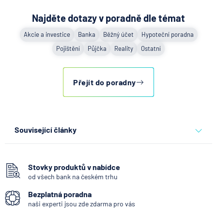
Najděte dotazy v poradně dle témat
Akcie a investice
Banka
Běžný účet
Hypoteční poradna
Pojištění
Půjčka
Reality
Ostatní
Přejít do poradny
Související články
Partners Banka spouští
nákup a prodej bitcoinu
přímo v Partners App
Stovky produktů v nabídce
od všech bank na českém trhu
6.8.2026
Daně
Bezplatná poradna
naši experti jsou zde zdarma pro vás
Když rozhoduje stres: nové