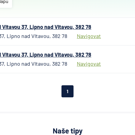
Allianz
Mapu
penzijní
společn
Allianz
Vltavou 37, Lipno nad Vltavou, 382 78
pojišťo
37, Lipno nad Vltavou, 382 78
Navigovat
AWP P
Česká
republi
Vltavou 37, Lipno nad Vltavou, 382 78
AXA
37, Lipno nad Vltavou, 382 78
Navigovat
Assista
Banka
Credita
1
BNP Par
Cardif
Pojišťo
Česká
exportn
banka
Naše tipy