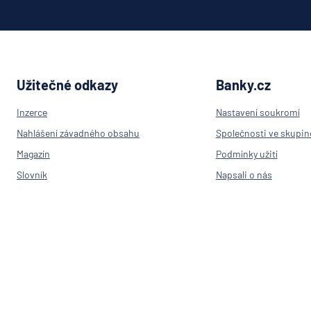
Oberba
PPF ba
Raiffeis
stavebn
spořite
Užitečné odkazy
Banky.cz
Raiffei
Inzerce
Nastavení soukromí
Sparka
Oberlau
Nahlášení závadného obsahu
Společnosti ve skupin
Stavebn
Magazín
Podmínky užití
spořite
Slovník
Napsali o nás
České
spořitel
Výpočet IBAN
Kontakt
SV poji
Přehled bank v ČR
Trinity 
Poradna
UniCred
Pojišťovny
Bank
RPSN
UNIQA
penzijní