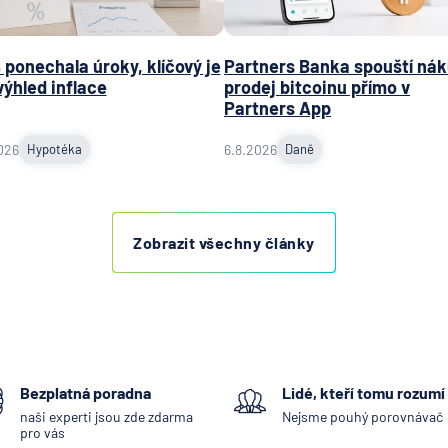
plc - p
Praha
ING Bank
ponechala úroky, klíčový je
Partners Banka spouští nák
výhled inflace
prodej bitcoinu přímo v
J&T BA
Partners App
KB Penzi
společn
026
Hypotéka
6.8.2026
Daně
Komerč
banka
Komerč
Zobrazit všechny články
pojišťo
Koopera
pojišťo
Max ban
mBank
MetLife
Bezplatná poradna
Lidé, kteří tomu rozumí
Europe 
naši experti jsou zde zdarma
Nejsme pouhý porovnávač
pro vás
Modrá