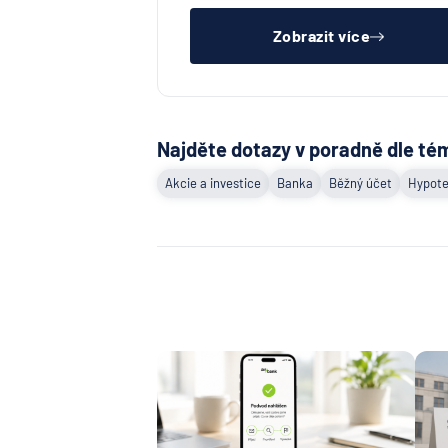
čistý registr dlužník a ideálně mít
pracovn
Zobrazit více
Najděte dotazy v poradně dle té
Akcie a investice
Banka
Běžný účet
Hypote