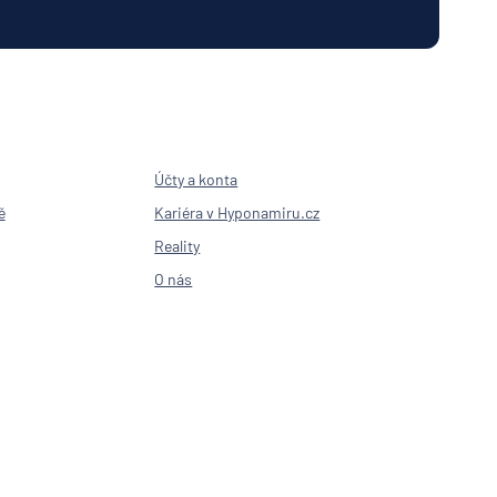
nk AG
nka
en
í
lna
senbank
Účty a konta
sse
sitz
ě
Kariéra v Hyponamiru.cz
í
Reality
lna
O nás
ny
šťovna
Bank
it