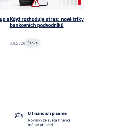
obočka
 N. V.
up a
Když rozhoduje stres: nové triky
bankovních podvodníků
NKA
jní
ost
6.8.2026
Banka
ní
ní
vna
tiva
vna
ka
O financích píšeme
d.a.c.
Novinky ze světa financí -
máme přehled