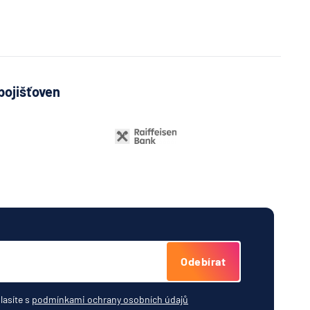
a
í
lna
A
Bank
pojišťoven
í
lna
vá
řitelní
o
ijní
ost
Odebírat
tná
ňa
lasíte s
podmínkami ochrany osobních údajů