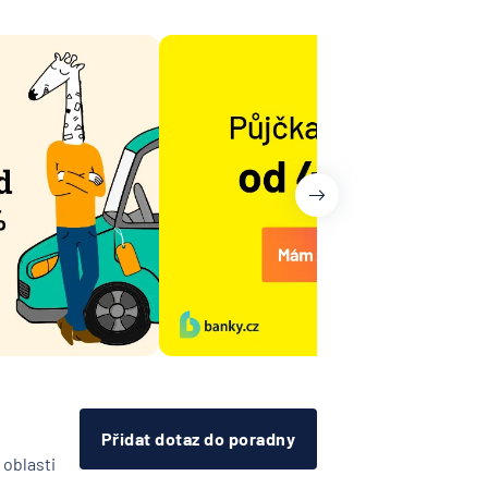
árodní
telská
vna
lna
na -
ost
ovenská
í
k
RZBANK
Přidat dotaz do poradny
esellschaft
 oblasti