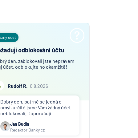
ní
nzijní
ost
ěžný účet
vna
žaduji odblokování účtu
í
brý den, zablokovali jste neprávem
lna
j účet, odblokujte ho okamžitě!
í
Rudolf R.
6.8.2026
lna
rávní
Dobrý den, patrně se jedná o
,
omyl, určitě jsme Vám žádný účet
a
neblokovali. Doporučuji
kontaktovat toho, kdo Vám účet
erung
Jan Budín
zablokoval (exekutor, banka atd.).
Redaktor Banky.cz
esellschaft