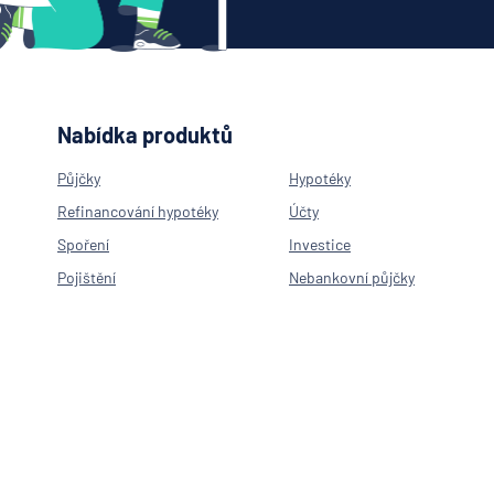
Nabídka produktů
Půjčky
Hypotéky
Refinancování hypotéky
Účty
Spoření
Investice
Pojištění
Nebankovní půjčky
Neúčelová půjčka
Hypotéka na byt
Hypotéka na rekonstrukci
Americká hypotéka
Refinancování hypotéky
Spořící účty