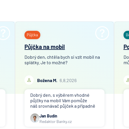
Hypoteč
banka
ČSOB Pe
společn
ČSOB
Půjčka
B
Pojišťo
Půjčka na mobil
Po
ČSOB
Poštovn
m
Dobrý den, chtěla bych si vzít mobil na
Do
spořite
splátky. Je to možné?
mů
ČSOB
Stavebn
Božena M.
6.8.2026
spořite
D.A.S. p
Dobrý den, s výběrem vhodné
ochrana
půjčky na mobil Vám pomůže
pobočk
náš srovnávač půjček a případně
ERGO
též srovnávač nebankovních
Versich
Jan Budín
půjček. Pro získání půjčky (nebo
Redaktor Banky.cz
nákupu na splátky) je třeba mít
Aktieng
dostatečný příjem, nebýt ve