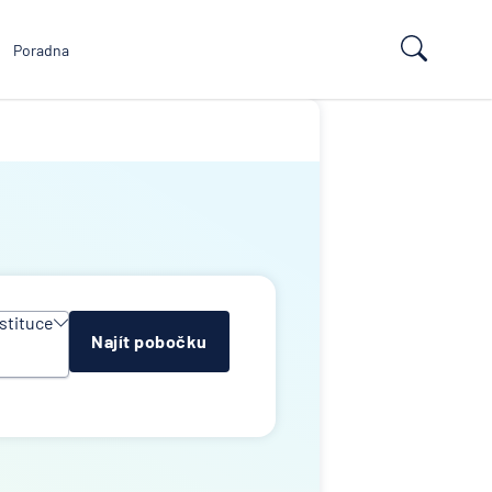
Poradna
stituce
Najít pobočku
y
e
ropean
td
k