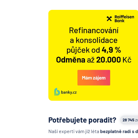
Potřebujete poradit?
28 745
z
Naši experti vám již léta
bezplatně radí s 