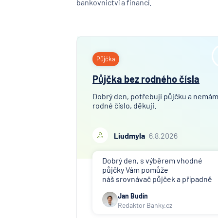
bankovnictví a financí.
Půjčka
Půjčka bez rodného čísla
Dobrý den, potřebuji půjčku a nemá
rodné číslo, děkuji.
Liudmyla
6.8.2026
Dobrý den, s výběrem vhodné
půjčky Vám pomůže
náš srovnávač půjček a případně
též srovnávač nebankovních
Jan Budín
půjček. Pro získání půjčky je třeba
Redaktor Banky.cz
mít dostatečný příjem, nebýt ve
zkušební ani výpovědní lhůtě, mít