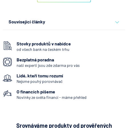
Související články
Stupně invalidity podle
nemocí: Které to jsou a co
rozhoduje o nároku v roce
Stovky produktů v nabídce
2026
od všech bank na českém trhu
Bezplatná poradna
10.8.2026
Osobní a rodinné finance
naši experti jsou zde zdarma pro vás
Ztráta pasu na dovolené?
Lidé, kteří tomu rozumí
Pomůže cestovní pojištění
Nejsme pouhý porovnávač
nebo okamžitá návštěva
místní policie
O financích píšeme
Novinky ze světa financí - máme přehled
10.8.2026
Pojištění
Kdy vznikne nárok na PPM i
bez aktuálního zaměstnání
Srovnáváme produkty od prověřených