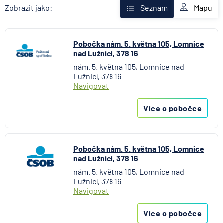
AXA Assistance
Mapu
Zobrazit jako:
Seznam
Banka Creditas
BNP Paribas Cardif Pojišťovna
Pobočka nám. 5. května 105, Lomnice
Česká exportní banka
nad Lužnicí, 378 16
Česká národní banka
nám. 5. května 105, Lomnice nad
Česká podnikatelská pojišťovna
Lužnicí, 378 16
Česká spořitelna
Navigovat
Česká spořitelna - penzijní společnost
Více o pobočce
Československá obchodní banka
Citibank
COMMERZBANK Aktiengesellschaft
Pobočka nám. 5. května 105, Lomnice
ČSOB Hypoteční banka
nad Lužnicí, 378 16
ČSOB Penzijní společnost
nám. 5. května 105, Lomnice nad
ČSOB Pojišťovna
Lužnicí, 378 16
Navigovat
ČSOB Poštovní spořitelna
ČSOB Stavební spořitelna
Více o pobočce
D.A.S. právní ochrana, pobočka ERGO Versicherung