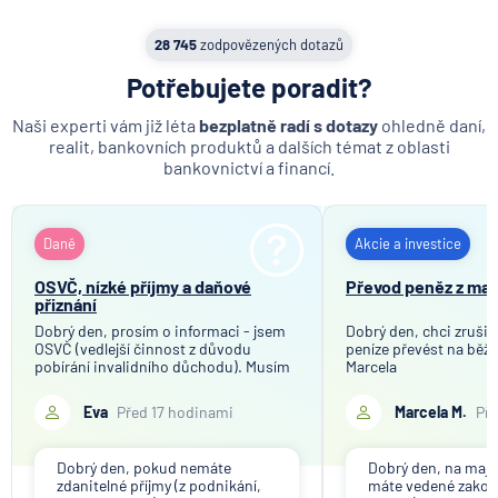
MetLife Europe d.a.c.
28 745
zodpovězených dotazů
Modrá pyramida stavební spořitelna
Potřebujete poradit?
MONETA Money Bank
Moneta Stavební spořitelna
Naši experti vám již léta
bezplatně radí s dotazy
ohledně daní,
Národní rozvojová banka
realit, bankovních produktů a dalších témat z oblasti
bankovnictví a financí.
NEY spořitelní družstvo
NN Penzijní společnost
NN Životná poisťovňa
Daně
Akcie a investice
Oberbank AG
OSVČ, nízké příjmy a daňové
Převod peněz z ma
PPF banka
přiznání
Raiffeisen stavební spořitelna
Dobrý den, prosím o informaci - jsem
Dobrý den, chci zrušit
OSVČ (vedlejší činnost z důvodu
peníze převést na běžn
Raiffeisenbank
pobírání invalidního důchodu). Musím
Marcela
Sparkasse Oberlausitz
podávat daňové přiznání, pokud moje
roční příjmy z OSVČ nepřesáhnou 20
Eva
Před 17 hodinami
Marcela M.
Pře
Stavební spořitelna České spořitelny
000 Kč? A jak by to bylo později v
řádném důchodu? Předem děkuji za
SV pojišťovna
odpov
Dobrý den, pokud nemáte
Dobrý den, na maj
Trinity Bank
zdanitelné příjmy (z podnikání,
máte vedené zako