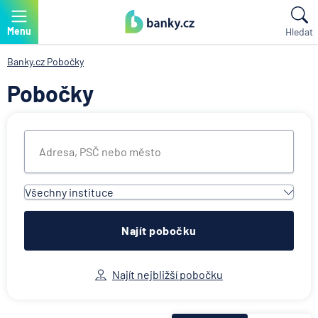
Menu
Hledat
Banky.cz
Pobočky
Pobočky
Všechny instituce
Všechny instituce
ACE European Group Ltd
Najít pobočku
Air Bank
Allianz penzijní společnost
Najít nejbližší pobočku
Allianz pojišťovna
AWP P&C Česká republika