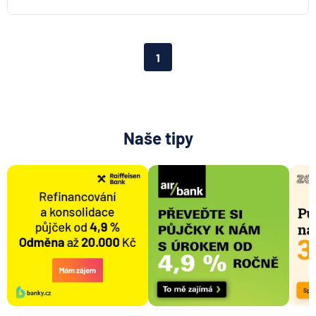
Aktiengesellschaft pro ČR
Direct pojišťovna
Fio banka
1
Generali česká pojišťovna
Generali penzijní společnost
HALALI
Hasičská vzájemná pojišťovna
Naše tipy
HDI Versicherung AG
HSBC Bank plc - pobočka Praha
ING Bank N. V.
J&T BANKA
KB Penzijní společnost
Komerční banka
Komerční pojišťovna
Kooperativa pojišťovna
Max banka
mBank