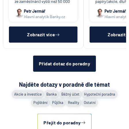
UniCredit Bank
ze zaměstnání) vyšší než 50 000
papíry (akcie, dluho
Kč/rok, daňové přiznání
Ty je třeba nejprve
UNIQA penzijní společnost
podávat nemusíte. Invalidní
následně Vám budo
Petr Jermář
Petr Jermář
důchod ani jiné dávky nejsou
účet vyplaceny pení
Hlavní analytik Banky.cz
Hlavní analyti
UNIQA pojišťovna
zdanitelným příjmem. Jako
podnikatel (OSVČ hlavní,
Vitalitas pojišťovna
vedlejší) ale máte stále povin
Volksbank Löbau-Zittau eG
Zobrazit více
Zobrazit 
Volksbank Raiffeisenbank Nordoberpfalz eG
Všeobecná zdravotní pojišťovna
Východosaská spořitelna Drážďany
Přidat dotaz do poradny
Najděte dotazy v poradně dle témat
Akcie a investice
Banka
Běžný účet
Hypoteční poradna
Pojištění
Půjčka
Reality
Ostatní
Přejít do poradny