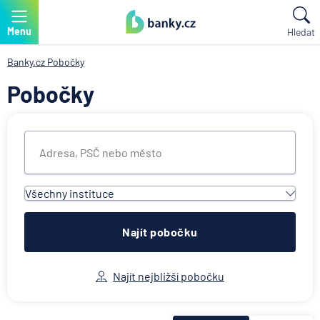
Menu
Hledat
Banky.cz
Pobočky
Pobočky
Všechny instituce
Všechny instituce
ACE European Group Ltd
Najít pobočku
Air Bank
Allianz penzijní společnost
Najít nejbližší pobočku
Allianz pojišťovna
AWP P&C Česká republika