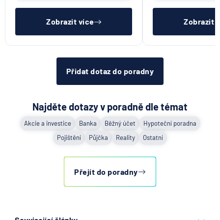
UniCredit Bank
lhůtě, mít čistý registr dlužník a
si již budete muset 
ideálně mít pracovn
sama.
UNIQA penzijní společnost
Zobrazit více
Zobrazit 
UNIQA pojišťovna
Vitalitas pojišťovna
Volksbank Löbau-Zittau eG
Volksbank Raiffeisenbank Nordoberpfalz eG
Přidat dotaz do poradny
Všeobecná zdravotní pojišťovna
Východosaská spořitelna Drážďany
Najděte dotazy v poradně dle témat
Akcie a investice
Banka
Běžný účet
Hypoteční poradna
Pojištění
Půjčka
Reality
Ostatní
Přejít do poradny
Související články