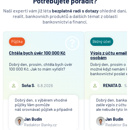
Potřebujete poradit?
MetLife Europe d.a.c.
Naši experti vám již léta
bezplatně radí s dotazy
ohledně daní,
Modrá pyramida stavební spořitelna
realit, bankovních produktů a dalších témat z oblasti
bankovnictví a financí.
MONETA Money Bank
Moneta Stavební spořitelna
Národní rozvojová banka
Půjčka
Běžný účet
NEY spořitelní družstvo
Chtěla bych úvěr 100 000 Kč
Výpis z účtu email
NN Penzijní společnost
osobám
NN Životná poisťovňa
Dobrý den, prosím, chtěla bych úvěr
Dobrý den, prosím o in
Oberbank AG
100 000 Kč. Jak to mám vyřídit?
možné když nemám in
bankovnictví poslat e
PPF banka
mého bankovního účtu
společnosti, které tot
Raiffeisen stavební spořitelna
Soňa S.
6.8.2026
RENATA D.
5.
účelem ověření bankov
Raiffeisenbank
Děkuji
Sparkasse Oberlausitz
Dobrý den, s výběrem vhodné
Dobrý den, banka V
půjčky Vám pomůže
zašle výpis z účtu n
Stavební spořitelna České spořitelny
náš srovnávač půjček a případně
ale nebude tyto in
též srovnávač nebankovních
poskytovat třetím 
SV pojišťovna
půjček. Pro získání půjčky je
společnosti). Příp
Jan Budín
Jan Budín
třeba mít dostatečný příjem,
přeposlání emailu 
Trinity Bank
Redaktor Banky.cz
Redaktor Ban
nebýt ve zkušební ani výpovědní
jiným osobám či s