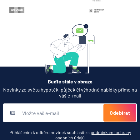
zátěžových testů ČNB
5.8.2026
Banka
Zobrazit všechny články
Buďte stále v obraze
Novinky ze světa hypoték, půjček či výhodné nabídky přímo na
váš e-mail
Odebírat
Přihlášením k odběru novinek souhlasíte s
podmínkami ochrany
osobních údajů