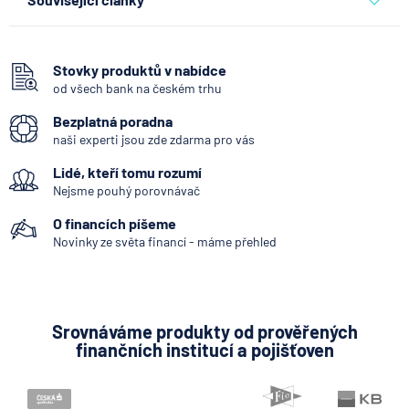
Partners Banka spouští
nákup a prodej bitcoinu
přímo v Partners App
Stovky produktů v nabídce
od všech bank na českém trhu
6.8.2026
Daně
Bezplatná poradna
naši experti jsou zde zdarma pro vás
Když rozhoduje stres: nové
Lidé, kteří tomu rozumí
triky bankovních
podvodníků
Nejsme pouhý porovnávač
O financích píšeme
6.8.2026
Banka
Novinky ze světa financí - máme přehled
Partners Banka spouští
termínovaný vklad 4,33 %
p.a. na 6 měsíců
Srovnáváme produkty od prověřených
finančních institucí a pojišťoven
5.8.2026
Daně
Jak dnes vykládat výsledky