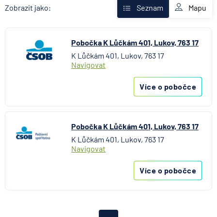
AXA Assistance
Mapu
Zobrazit jako:
Seznam
Banka Creditas
BNP Paribas Cardif Pojišťovna
Pobočka K Lůčkám 401, Lukov, 763 17
Česká exportní banka
K Lůčkám 401, Lukov, 763 17
Česká národní banka
Navigovat
Česká podnikatelská pojišťovna
Česká spořitelna
Více o pobočce
Česká spořitelna - penzijní společnost
Československá obchodní banka
Citibank
Pobočka K Lůčkám 401, Lukov, 763 17
COMMERZBANK Aktiengesellschaft
K Lůčkám 401, Lukov, 763 17
ČSOB Hypoteční banka
Navigovat
ČSOB Penzijní společnost
Více o pobočce
ČSOB Pojišťovna
ČSOB Poštovní spořitelna
ČSOB Stavební spořitelna
D.A.S. právní ochrana, pobočka ERGO Versicherung