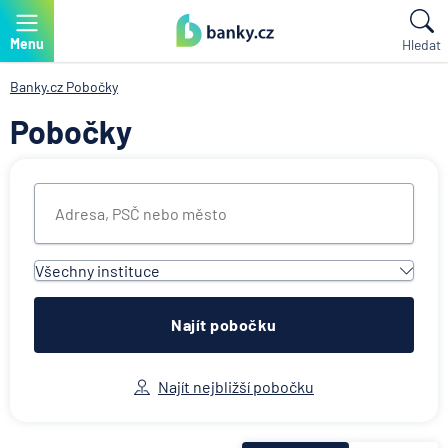
Menu
Hledat
Banky.cz
Pobočky
Pobočky
Všechny instituce
Všechny instituce
ACE European Group Ltd
Najít pobočku
Air Bank
Allianz penzijní společnost
Najít nejbližší pobočku
Allianz pojišťovna
AWP P&C Česká republika