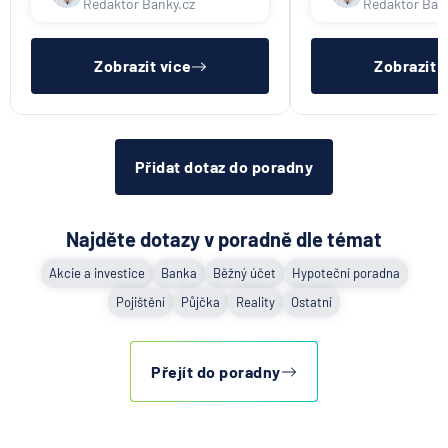
Redaktor Banky.cz
Redaktor Ban
UniCredit Bank
nebýt ve zkušební ani výpovědní
dostatečný příjem,
lhůtě, mít čistý registr dlužník a
zkušební ani výpov
UNIQA penzijní společnost
ideálně mít pracovn
mít čistý reg
UNIQA pojišťovna
Zobrazit více
Zobrazit 
Vitalitas pojišťovna
Volksbank Löbau-Zittau eG
Volksbank Raiffeisenbank Nordoberpfalz eG
Přidat dotaz do poradny
Všeobecná zdravotní pojišťovna
Východosaská spořitelna Drážďany
Najděte dotazy v poradně dle témat
Akcie a investice
Banka
Běžný účet
Hypoteční poradna
Pojištění
Půjčka
Reality
Ostatní
Přejít do poradny