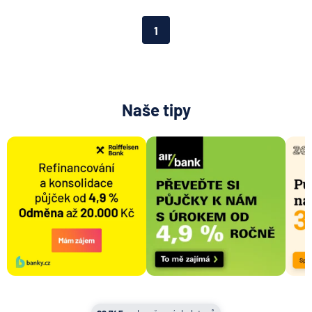
Aktiengesellschaft pro ČR
Direct pojišťovna
1
Fio banka
Generali česká pojišťovna
Generali penzijní společnost
HALALI
Naše tipy
Hasičská vzájemná pojišťovna
HDI Versicherung AG
HSBC Bank plc - pobočka Praha
ING Bank N. V.
J&T BANKA
KB Penzijní společnost
Komerční banka
Komerční pojišťovna
Kooperativa pojišťovna
Max banka
mBank