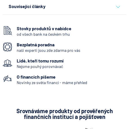
Související články
Co se děje po nahlášení
podvodu v Air Bank
Stovky produktů v nabídce
od všech bank na českém trhu
7.8.2026
Běžný účet
Bezplatná poradna
naši experti jsou zde zdarma pro vás
ČNB ponechala úroky,
Lidé, kteří tomu rozumí
klíčový je ale výhled inflace
Nejsme pouhý porovnávač
7.8.2026
Hypotéka
O financích píšeme
Novinky ze světa financí - máme přehled
Partners Banka spouští
nákup a prodej bitcoinu
přímo v Partners App
Srovnáváme produkty od prověřených
finančních institucí a pojišťoven
6.8.2026
Daně