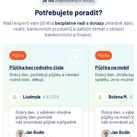
28 745
zodpovězených dotazů
MetLife Europe d.a.c.
Potřebujete poradit?
Modrá pyramida stavební spořitelna
Naši experti vám již léta
bezplatně radí s dotazy
ohledně daní,
MONETA Money Bank
realit, bankovních produktů a dalších témat z oblasti
Moneta Stavební spořitelna
bankovnictví a financí.
Národní rozvojová banka
NEY spořitelní družstvo
Půjčka
Půjčka
NN Penzijní společnost
NN Životná poisťovňa
Půjčka bez rodného čísla
Půjčka na mobil
Oberbank AG
Dobrý den, potřebuji půjčku a nemám
Dobrý den, chtěla bych 
rodné číslo, děkuji.
splátky. Je to možné?
PPF banka
Raiffeisen stavební spořitelna
Liudmyla
6.8.2026
Božena M.
6.8
Raiffeisenbank
Sparkasse Oberlausitz
Dobrý den, s výběrem vhodné
Dobrý den, s výbě
Stavební spořitelna České spořitelny
půjčky Vám pomůže
půjčky na mobil V
SV pojišťovna
náš srovnávač půjček a případně
náš srovnávač půjč
též srovnávač nebankovních
též srovnávač neb
Trinity Bank
půjček. Pro získání půjčky je
půjček. Pro získání
Jan Budín
Jan Budín
třeba mít dostatečný příjem,
nákupu na splátky) 