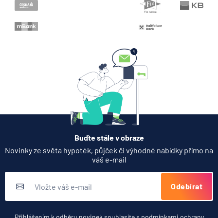
Když rozhoduje stres: nové
triky bankovních
podvodníků
6.8.2026
Banka
Zobrazit všechny články
Buďte stále v obraze
Novinky ze světa hypoték, půjček či výhodné nabídky přímo na
váš e-mail
Odebírat
Přihlášením k odběru novinek souhlasíte s
podmínkami ochrany