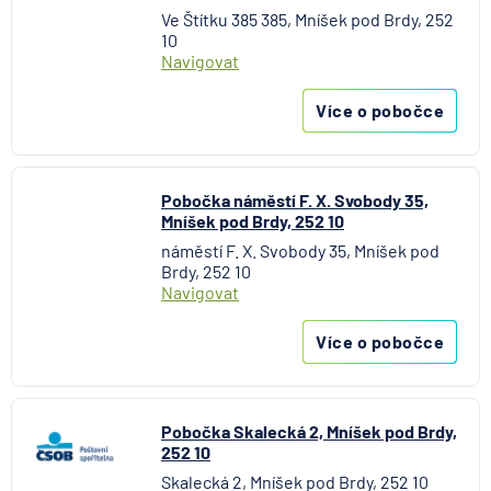
UniCredit Bank
Ve Štítku 385 385, Mníšek pod Brdy, 252
UNIQA penzijní společnost
10
Navigovat
UNIQA pojišťovna
Vitalitas pojišťovna
Více o pobočce
Volksbank Löbau-Zittau eG
Volksbank Raiffeisenbank Nordoberpfalz eG
Všeobecná zdravotní pojišťovna
Pobočka náměstí F. X. Svobody 35,
Východosaská spořitelna Drážďany
Mníšek pod Brdy, 252 10
náměstí F. X. Svobody 35, Mníšek pod
Brdy, 252 10
Navigovat
Více o pobočce
Pobočka Skalecká 2, Mníšek pod Brdy,
252 10
Skalecká 2, Mníšek pod Brdy, 252 10