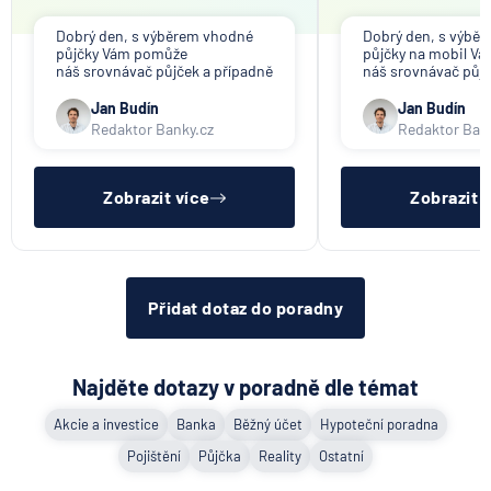
Dobrý den, s výběrem vhodné
Dobrý den, s výbě
půjčky Vám pomůže
půjčky na mobil V
náš srovnávač půjček a případně
náš srovnávač půjč
též srovnávač nebankovních
též srovnávač neb
půjček. Pro získání půjčky je
půjček. Pro získání
Jan Budín
Jan Budín
třeba mít dostatečný příjem,
nákupu na splátky) 
Redaktor Banky.cz
Redaktor Ban
nebýt ve zkušební ani výpovědní
dostatečný příjem,
lhůtě, mít čistý registr dlužník a
zkušební ani výpov
ideálně mít pracovn
mít čistý reg
Zobrazit více
Zobrazit 
Přidat dotaz do poradny
Najděte dotazy v poradně dle témat
Akcie a investice
Banka
Běžný účet
Hypoteční poradna
Pojištění
Půjčka
Reality
Ostatní