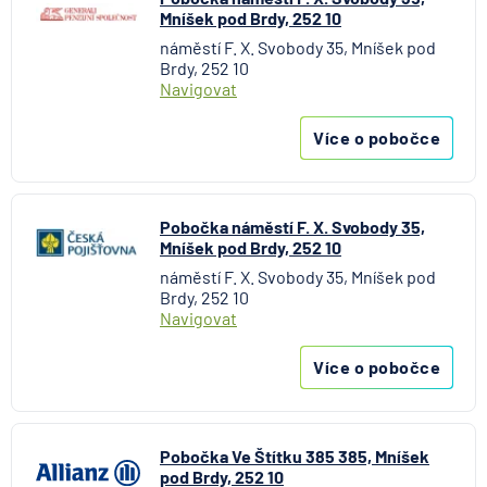
Mníšek pod Brdy, 252 10
MetLife Europe d.a.c.
náměstí F. X. Svobody 35, Mníšek pod
Modrá pyramida stavební spořitelna
Brdy, 252 10
MONETA Money Bank
Navigovat
Moneta Stavební spořitelna
Více o pobočce
Národní rozvojová banka
NEY spořitelní družstvo
NN Penzijní společnost
Pobočka náměstí F. X. Svobody 35,
NN Životná poisťovňa
Mníšek pod Brdy, 252 10
Oberbank AG
náměstí F. X. Svobody 35, Mníšek pod
PPF banka
Brdy, 252 10
Raiffeisen stavební spořitelna
Navigovat
Raiffeisenbank
Více o pobočce
Sparkasse Oberlausitz
Stavební spořitelna České spořitelny
SV pojišťovna
Pobočka Ve Štítku 385 385, Mníšek
Trinity Bank
pod Brdy, 252 10