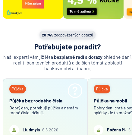
28 745
zodpovězených dotazů
Potřebujete poradit?
Naši experti vám již léta
bezplatně radí s dotazy
ohledně daní,
realit, bankovních produktů a dalších témat z oblasti
bankovnictví a financí.
Půjčka
Půjčka
Půjčka bez rodného čísla
Půjčka na mobil
Dobrý den, potřebuji půjčku a nemám
Dobrý den, chtěla bych 
rodné číslo, děkuji.
splátky. Je to možné?
Liudmyla
6.8.2026
Božena M.
6.8