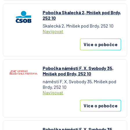
Aktiengesellschaft pro ČR
Direct pojišťovna
Pobočka Skalecká 2, Mníšek pod Brdy,
252 10
Fio banka
Skalecká 2, Mníšek pod Brdy, 252 10
Generali česká pojišťovna
Navigovat
Generali penzijní společnost
HALALI
Více o pobočce
Hasičská vzájemná pojišťovna
HDI Versicherung AG
HSBC Bank plc - pobočka Praha
Pobočka náměstí F. X. Svobody 35,
ING Bank N. V.
Mníšek pod Brdy, 252 10
J&T BANKA
náměstí F. X. Svobody 35, Mníšek pod
Brdy, 252 10
KB Penzijní společnost
Navigovat
Komerční banka
Komerční pojišťovna
Více o pobočce
Kooperativa pojišťovna
Max banka
mBank
Pobočka náměstí F. X. Svobody 35,