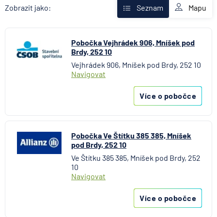
AXA Assistance
Mapu
Zobrazit jako:
Seznam
Banka Creditas
BNP Paribas Cardif Pojišťovna
Pobočka Vejhrádek 906, Mníšek pod
Česká exportní banka
Brdy, 252 10
Česká národní banka
Vejhrádek 906, Mníšek pod Brdy, 252 10
Česká podnikatelská pojišťovna
Navigovat
Česká spořitelna
Česká spořitelna - penzijní společnost
Více o pobočce
Československá obchodní banka
Citibank
COMMERZBANK Aktiengesellschaft
Pobočka Ve Štítku 385 385, Mníšek
pod Brdy, 252 10
ČSOB Hypoteční banka
Ve Štítku 385 385, Mníšek pod Brdy, 252
ČSOB Penzijní společnost
10
ČSOB Pojišťovna
Navigovat
ČSOB Poštovní spořitelna
Více o pobočce
ČSOB Stavební spořitelna
D.A.S. právní ochrana, pobočka ERGO Versicherung