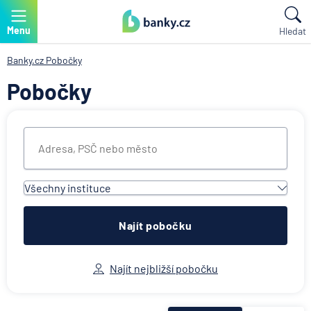
Menu
Hledat
Banky.cz
Pobočky
Pobočky
Všechny instituce
Všechny instituce
ACE European Group Ltd
Najít pobočku
Air Bank
Allianz penzijní společnost
Najít nejbližší pobočku
Allianz pojišťovna
AWP P&C Česká republika