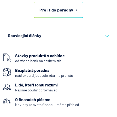
Přejít do poradny
Související články
Co se děje po nahlášení
podvodu v Air Bank
Stovky produktů v nabídce
od všech bank na českém trhu
7.8.2026
Běžný účet
Bezplatná poradna
naši experti jsou zde zdarma pro vás
ČNB ponechala úroky,
Lidé, kteří tomu rozumí
klíčový je ale výhled inflace
Nejsme pouhý porovnávač
7.8.2026
Hypotéka
O financích píšeme
Novinky ze světa financí - máme přehled
Partners Banka spouští