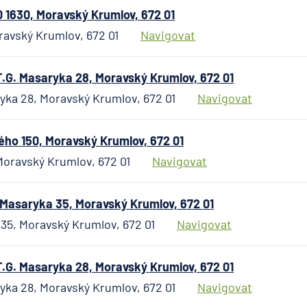
Hypoteč
 1630, Moravský Krumlov, 672 01
banka
ravský Krumlov, 672 01
Navigovat
ČSOB Pe
společn
.G. Masaryka 28, Moravský Krumlov, 672 01
ČSOB
Pojišťo
yka 28, Moravský Krumlov, 672 01
Navigovat
ČSOB
Poštovn
o 150, Moravský Krumlov, 672 01
spořite
oravský Krumlov, 672 01
Navigovat
ČSOB
Stavebn
spořite
Masaryka 35, Moravský Krumlov, 672 01
D.A.S. p
35, Moravský Krumlov, 672 01
Navigovat
ochrana
pobočk
ERGO
.G. Masaryka 28, Moravský Krumlov, 672 01
Versich
yka 28, Moravský Krumlov, 672 01
Navigovat
Aktieng