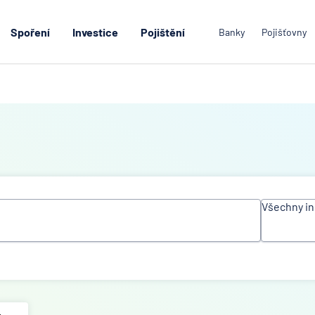
Spoření
Investice
Pojištění
Banky
Pojišťovny
Všechny in
Všechn
instituc
ACE Eu
Group L
Air Ban