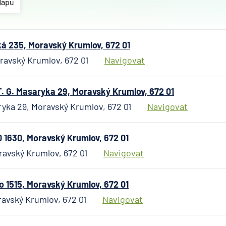
Allianz
Mapu
penzijní
společn
Allianz
 235, Moravský Krumlov, 672 01
pojišťo
avský Krumlov, 672 01
Navigovat
AWP P
Česká
republi
. G. Masaryka 29, Moravský Krumlov, 672 01
AXA
ryka 29, Moravský Krumlov, 672 01
Navigovat
Assista
Banka
 1630, Moravský Krumlov, 672 01
Credita
ravský Krumlov, 672 01
Navigovat
BNP Par
Cardif
Pojišťo
 1515, Moravský Krumlov, 672 01
Česká
ravský Krumlov, 672 01
Navigovat
exportn
banka