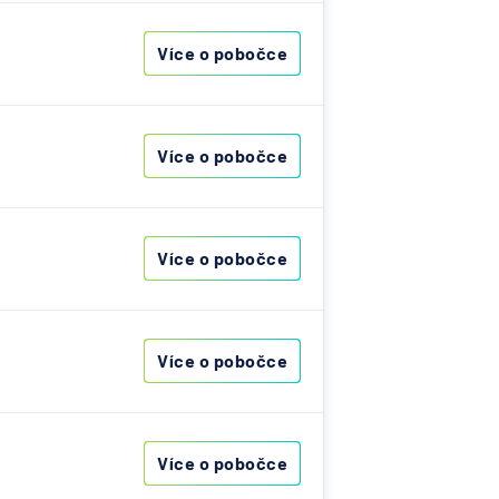
Více o pobočce
vna
ka
i
Více o pobočce
vna
i
ost
Více o pobočce
á
ná
Více o pobočce
vna
erung
Více o pobočce
ank