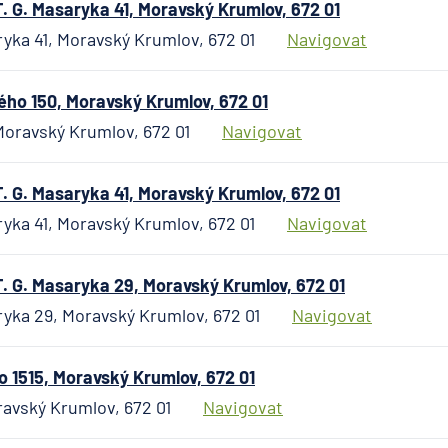
Česká n
 G. Masaryka 41, Moravský Krumlov, 672 01
banka
ryka 41, Moravský Krumlov, 672 01
Navigovat
Česká
podnika
o 150, Moravský Krumlov, 672 01
pojišťo
oravský Krumlov, 672 01
Navigovat
Česká
spořite
Česká
 G. Masaryka 41, Moravský Krumlov, 672 01
spořitel
ryka 41, Moravský Krumlov, 672 01
Navigovat
penzijní
společn
Českosl
. G. Masaryka 29, Moravský Krumlov, 672 01
obchodn
ryka 29, Moravský Krumlov, 672 01
Navigovat
banka
Citiban
 1515, Moravský Krumlov, 672 01
COMME
ravský Krumlov, 672 01
Navigovat
Aktieng
ČSOB