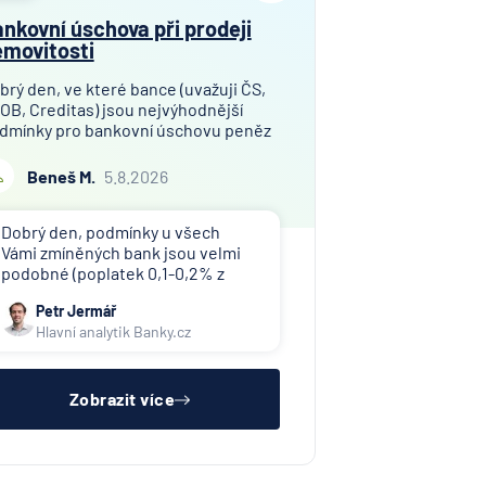
nk AG
nkovní úschova při prodeji
nka
movitosti
en
í
brý den, ve které bance (uvažuji ČS,
OB, Creditas) jsou nejvýhodnější
lna
dmínky pro bankovní úschovu peněz
senbank
i prodeji bytu v osobním vlastnictví?
jem finanční hotovosti pro úschovu
Beneš M.
5.8.2026
sse
mezi 9,2 a 10,0 mil. Kč. Děkuji za
sitz
pověď!
Dobrý den, podmínky u všech
í
Vámi zmíněných bank jsou velmi
lna
podobné (poplatek 0,1-0,2% z
uschované částky), doporučuji
ny
Petr Jermář
náš srovnávač jistotních účtů.
Hlavní analytik Banky.cz
Banky tuto službu často nabízí jen
šťovna
svým klientům doplňkově k
Bank
hypotéce a bývá komplikované
sladit všec
Zobrazit více
it