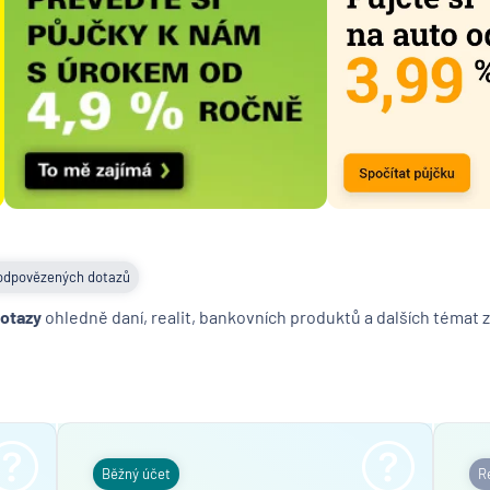
pyramid
stavebn
spořite
MONET
Money 
Moneta
Stavebn
spořite
Národní
rozvojo
odpovězených dotazů
banka
dotazy
ohledně daní, realit, bankovních produktů a dalších témat z
NEY spo
družstv
NN Penz
společn
NN Živo
poisťov
Běžný účet
Re