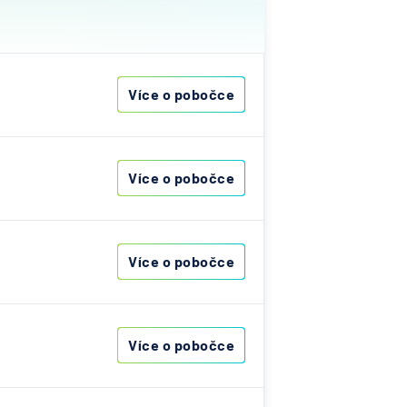
ost
vna
Více o pobočce
&C
ka
Více o pobočce
nce
s
Více o pobočce
ibas
vna
Více o pobočce
í