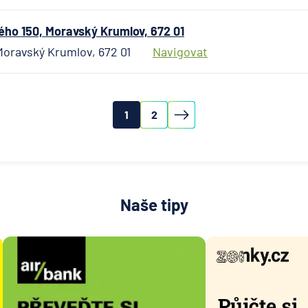
plc - p
Praha
o 150, Moravský Krumlov, 672 01
ING Bank
oravský Krumlov, 672 01
Navigovat
J&T BA
KB Penzi
společn
1
2
Komerč
banka
Komerč
pojišťo
Koopera
Naše tipy
pojišťo
Max ban
mBank
MetLife
Europe 
Modrá