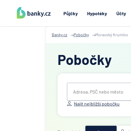
Půjčky
Hypotéky
Účty
Banky.cz
Pobočky
Moravský Krumlov
Pobočky
Najít nejbližší pobočku