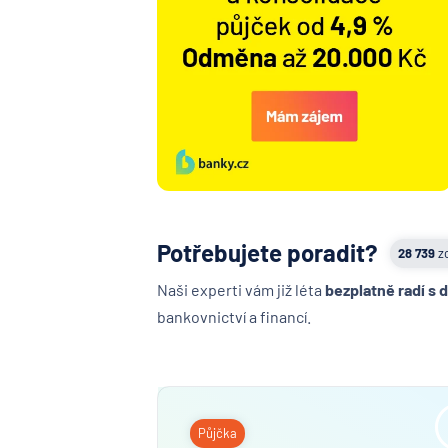
Potřebujete poradit?
28 739
z
Naši experti vám již léta
bezplatně radí s 
bankovnictví a financí.
Půjčka