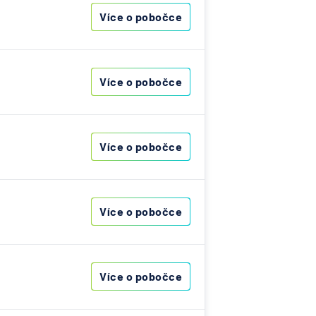
árodní
Více o pobočce
telská
vna
Více o pobočce
lna
na -
Více o pobočce
ost
ovenská
Více o pobočce
í
k
RZBANK
Více o pobočce
esellschaft