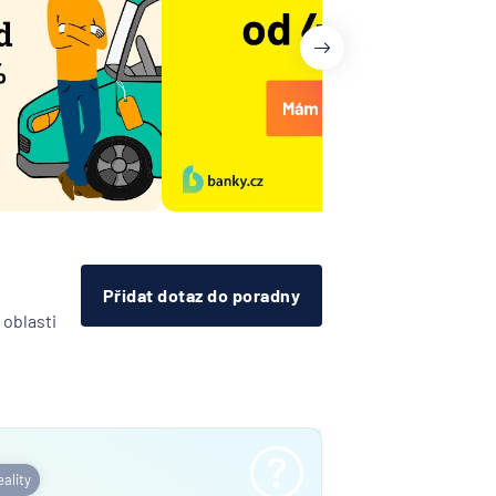
a
í
lna
A
Bank
í
lna
vá
Přidat dotaz do poradny
 oblasti
řitelní
o
ijní
ost
tná
ňa
ality