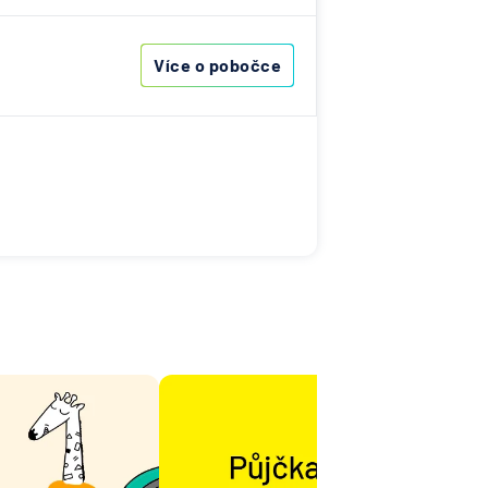
obočka
Více o pobočce
 N. V.
NKA
jní
ost
ní
ní
vna
tiva
vna
ka
d.a.c.