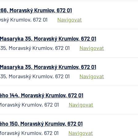
pro ČR
Direct
66, Moravský Krumlov, 672 01
pojišťo
ský Krumlov, 672 01
Navigovat
Fio ban
General
Masaryka 35, Moravský Krumlov, 672 01
česká
35, Moravský Krumlov, 672 01
Navigovat
pojišťo
General
penzijní
Masaryka 35, Moravský Krumlov, 672 01
společn
35, Moravský Krumlov, 672 01
Navigovat
HALALI
Hasičsk
o 144, Moravský Krumlov, 672 01
vzájem
pojišťo
oravský Krumlov, 672 01
Navigovat
HDI
Versich
o 150, Moravský Krumlov, 672 01
AG
oravský Krumlov, 672 01
Navigovat
HSBC B