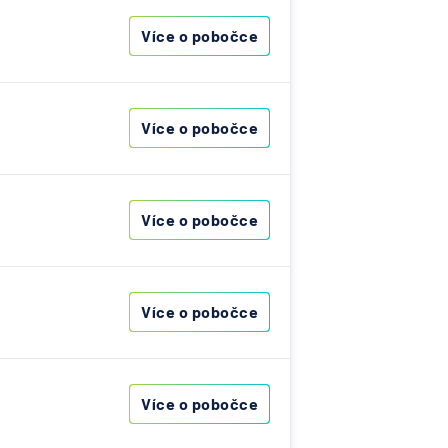
ní
Více o pobočce
nzijní
ost
Více o pobočce
vna
í
lna
Více o pobočce
í
lna
Více o pobočce
rávní
,
a
erung
Více o pobočce
esellschaft