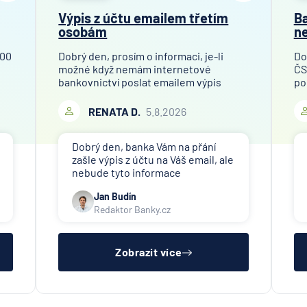
Oberba
Výpis z účtu emailem třetím
Ba
PPF ba
osobám
ne
Raiffeis
stavebn
100
Dobrý den, prosím o informaci, je-li
Do
možné když nemám internetové
ČS
spořite
bankovnictví poslat emailem výpis
po
Raiffei
mého bankovního účtu finanční
př
společnosti, které toto požaduje za
Ob
RENATA D.
5.8.2026
Sparka
účelem ověření bankovního účtu.
je 
Oberlau
Děkuji
od
Dobrý den, banka Vám na přání
Stavebn
zašle výpis z účtu na Váš email, ale
spořite
nebude tyto informace
České
poskytovat třetím osobám (jiné
spořitel
Jan Budín
společnosti). Případné přeposlání
Redaktor Banky.cz
emailu s výpisem jiným osobám či
SV poji
společnostem si již budete muset
Trinity 
zařídit sama.
Zobrazit více
UniCred
Bank
UNIQA
penzijní