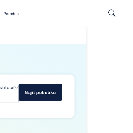
Poradna
stituce
Najít pobočku
y
e
ropean
td
k