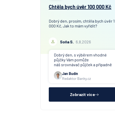
Chtěla bych úvěr 100 000 Kč
Dobrý den, prosím, chtěla bych úvěr 
000 Kč. Jak to mám vyřídit?
Soňa S.
6.8.2026
Dobrý den, s výběrem vhodné
půjčky Vám pomůže
náš srovnávač půjček a případně
též srovnávač nebankovních
Jan Budín
půjček. Pro získání půjčky je třeba
Redaktor Banky.cz
mít dostatečný příjem, nebýt ve
zkušební ani výpovědní lhůtě, mít
čistý registr dlužník a ideálně mít
pracovn
Zobrazit více