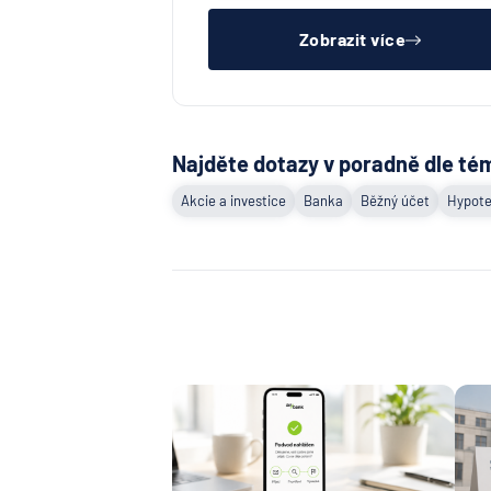
čistý registr dlužník a ideálně mít
pracovn
Zobrazit více
Najděte dotazy v poradně dle té
Akcie a investice
Banka
Běžný účet
Hypote