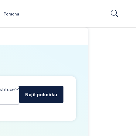
Poradna
stituce
Najít pobočku
y
e
ropean
td
k