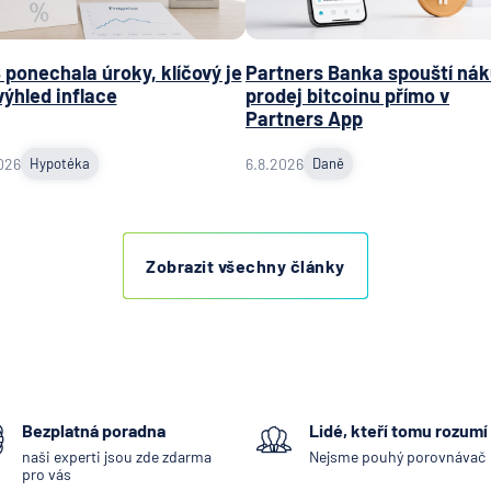
plc - p
Praha
ING Bank
ponechala úroky, klíčový je
Partners Banka spouští nák
výhled inflace
prodej bitcoinu přímo v
J&T BA
Partners App
KB Penzi
společn
026
Hypotéka
6.8.2026
Daně
Komerč
banka
Komerč
Zobrazit všechny články
pojišťo
Koopera
pojišťo
Max ban
mBank
MetLife
Bezplatná poradna
Lidé, kteří tomu rozumí
Europe 
naši experti jsou zde zdarma
Nejsme pouhý porovnávač
pro vás
Modrá