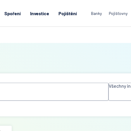
Spoření
Investice
Pojištění
Banky
Pojišťovny
Všechny in
Všechn
instituc
ACE Eu
Group L
Air Ban