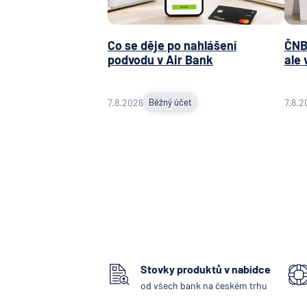
Co se děje po nahlášení
ČNB 
podvodu v Air Bank
ale 
7.8.2026
Běžný účet
7.8.2
Stovky produktů v nabídce
od všech bank na českém trhu