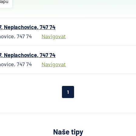
Allianz
Mapu
penzijní
společn
Allianz
, Neplachovice, 747 74
pojišťo
hovice, 747 74
Navigovat
AWP P
Česká
republi
, Neplachovice, 747 74
AXA
hovice, 747 74
Navigovat
Assista
Banka
Credita
1
BNP Par
Cardif
Pojišťo
Česká
exportn
banka
Naše tipy