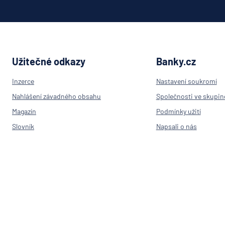
Oberba
PPF ba
Raiffeis
stavebn
spořite
Užitečné odkazy
Banky.cz
Raiffei
Inzerce
Nastavení soukromí
Sparka
Oberlau
Nahlášení závadného obsahu
Společnosti ve skupin
Stavebn
Magazín
Podmínky užití
spořite
Slovník
Napsali o nás
České
spořitel
Výpočet IBAN
Kontakt
SV poji
Přehled bank v ČR
Trinity 
Poradna
UniCred
Pojišťovny
Bank
RPSN
UNIQA
penzijní