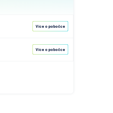
ost
vna
Více o pobočce
&C
ka
Více o pobočce
nce
s
ibas
vna
í