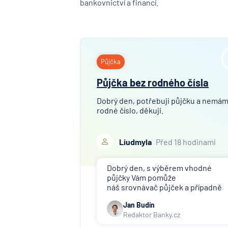
bankovnictví a financí.
Půjčka
Půjčka bez rodného čísla
Dobrý den, potřebuji půjčku a nemá
rodné číslo, děkuji.
Liudmyla
Před 18 hodinami
Dobrý den, s výběrem vhodné
půjčky Vám pomůže
náš srovnávač půjček a případně
též srovnávač nebankovních
Jan Budín
půjček. Pro získání půjčky je třeba
Redaktor Banky.cz
mít dostatečný příjem, nebýt ve
zkušební ani výpovědní lhůtě, mít