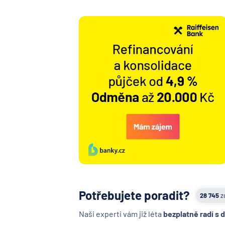
Potřebujete poradit?
28 745
z
Naši experti vám již léta
bezplatně radí s 