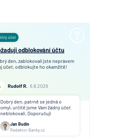
ní
nzijní
ost
ěžný účet
vna
žaduji odblokování účtu
í
brý den, zablokovali jste neprávem
lna
j účet, odblokujte ho okamžitě!
í
Rudolf R.
6.8.2026
lna
rávní
Dobrý den, patrně se jedná o
,
omyl, určitě jsme Vám žádný účet
a
neblokovali. Doporučuji
kontaktovat toho, kdo Vám účet
erung
Jan Budín
zablokoval (exekutor, banka atd.).
Redaktor Banky.cz
esellschaft