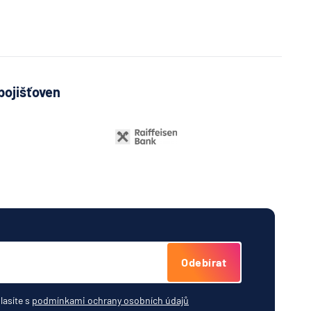
a
í
lna
A
Bank
pojišťoven
í
lna
vá
řitelní
o
ijní
ost
Odebírat
tná
ňa
lasíte s
podmínkami ochrany osobních údajů