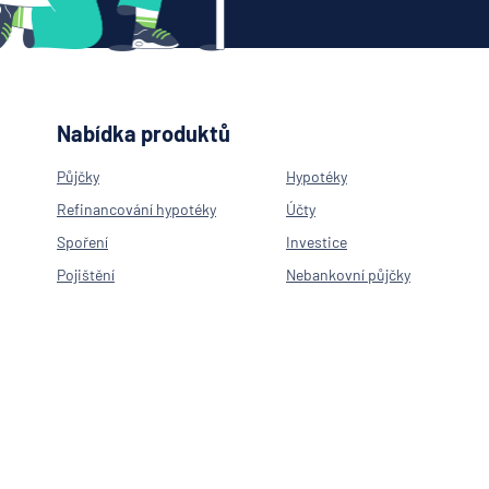
Nabídka produktů
Půjčky
Hypotéky
Refinancování hypotéky
Účty
Spoření
Investice
Pojištění
Nebankovní půjčky
Neúčelová půjčka
Hypotéka na byt
Hypotéka na rekonstrukci
Americká hypotéka
Refinancování hypotéky
Spořící účty