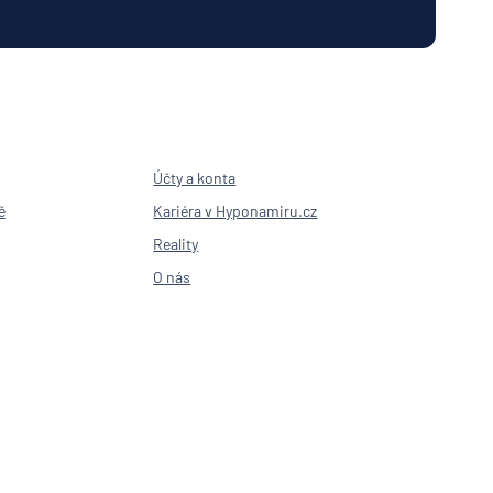
nk AG
nka
en
í
lna
senbank
Účty a konta
sse
sitz
ě
Kariéra v Hyponamiru.cz
í
Reality
lna
O nás
ny
šťovna
Bank
it