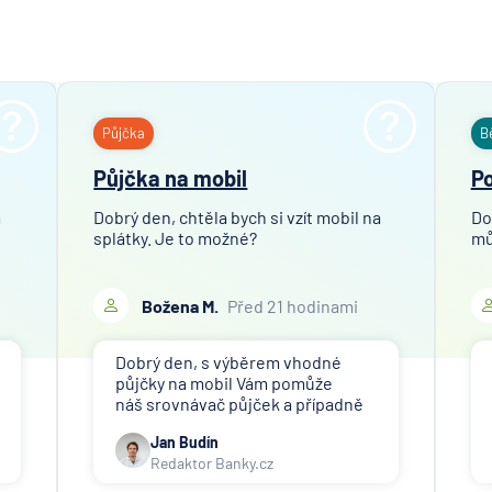
Hypoteč
banka
ČSOB Pe
společn
ČSOB
Půjčka
B
Pojišťo
Půjčka na mobil
Po
ČSOB
Poštovn
m
Dobrý den, chtěla bych si vzít mobil na
Do
spořite
splátky. Je to možné?
mů
ČSOB
Stavebn
Božena M.
Před 21 hodinami
spořite
D.A.S. p
Dobrý den, s výběrem vhodné
ochrana
půjčky na mobil Vám pomůže
pobočk
náš srovnávač půjček a případně
ERGO
též srovnávač nebankovních
Versich
Jan Budín
půjček. Pro získání půjčky (nebo
Redaktor Banky.cz
nákupu na splátky) je třeba mít
Aktieng
dostatečný příjem, nebýt ve