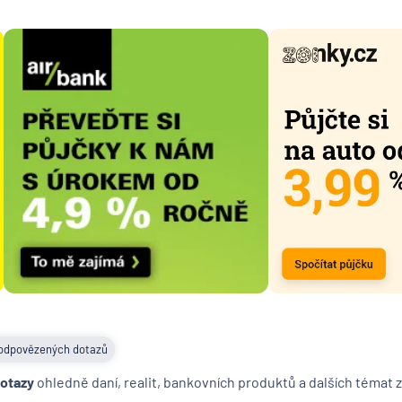
Česká n
banka
Česká
podnika
pojišťo
Česká
spořite
Česká
spořitel
penzijní
společn
Českosl
obchodn
banka
Citiban
COMME
odpovězených dotazů
Aktieng
dotazy
ohledně daní, realit, bankovních produktů a dalších témat z
ČSOB