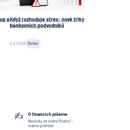
obočka
 N. V.
up a
Když rozhoduje stres: nové triky
bankovních podvodníků
NKA
jní
ost
6.8.2026
Banka
ní
ní
vna
tiva
vna
ka
O financích píšeme
d.a.c.
Novinky ze světa financí -
máme přehled