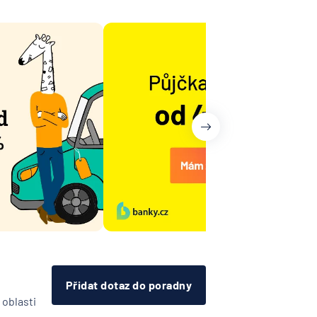
árodní
telská
vna
lna
na -
ost
ovenská
í
k
RZBANK
Přidat dotaz do poradny
esellschaft
 oblasti