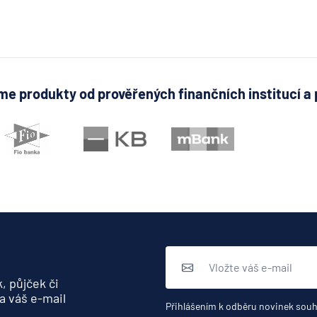
pyramid
stavebn
spořite
MONET
Money 
e produkty od prověřených finančních institucí a 
Moneta
Stavebn
spořite
Národní
rozvojo
banka
NEY spo
družstv
NN Penz
společn
NN Živo
, půjček či
poisťov
a váš e-mail
Přihlášením k odběru novinek souh