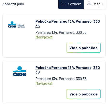
AXA Assistance
Mapu
Zobrazit jako:
Seznam
Banka Creditas
BNP Paribas Cardif Pojišťovna
Pobočka Pernarec 134, Pernarec, 330
Česká exportní banka
36
Česká národní banka
Pernarec 134, Pernarec, 330 36
Česká podnikatelská pojišťovna
Navigovat
Česká spořitelna
Česká spořitelna - penzijní společnost
Více o pobočce
Československá obchodní banka
Citibank
COMMERZBANK Aktiengesellschaft
Pobočka Pernarec 134, Pernarec, 330
36
ČSOB Hypoteční banka
Pernarec 134, Pernarec, 330 36
ČSOB Penzijní společnost
Navigovat
ČSOB Pojišťovna
ČSOB Poštovní spořitelna
Více o pobočce
ČSOB Stavební spořitelna
D.A.S. právní ochrana, pobočka ERGO Versicherung