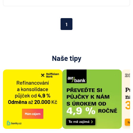
Aktiengesellschaft pro ČR
Direct pojišťovna
Fio banka
1
Generali česká pojišťovna
Generali penzijní společnost
HALALI
Hasičská vzájemná pojišťovna
Naše tipy
HDI Versicherung AG
HSBC Bank plc - pobočka Praha
ING Bank N. V.
J&T BANKA
KB Penzijní společnost
Komerční banka
Komerční pojišťovna
Kooperativa pojišťovna
Max banka
mBank