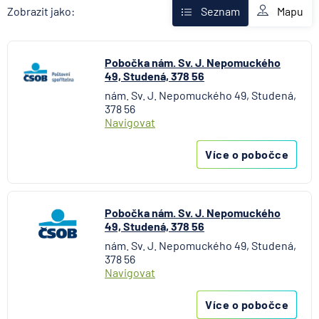
AXA Assistance
Mapu
Zobrazit jako:
Seznam
Banka Creditas
BNP Paribas Cardif Pojišťovna
Pobočka nám. Sv. J. Nepomuckého
Česká exportní banka
49, Studená, 378 56
Česká národní banka
nám. Sv. J. Nepomuckého 49, Studená,
Česká podnikatelská pojišťovna
378 56
Česká spořitelna
Navigovat
Česká spořitelna - penzijní společnost
Více o pobočce
Československá obchodní banka
Citibank
COMMERZBANK Aktiengesellschaft
Pobočka nám. Sv. J. Nepomuckého
ČSOB Hypoteční banka
49, Studená, 378 56
ČSOB Penzijní společnost
nám. Sv. J. Nepomuckého 49, Studená,
ČSOB Pojišťovna
378 56
Navigovat
ČSOB Poštovní spořitelna
ČSOB Stavební spořitelna
Více o pobočce
D.A.S. právní ochrana, pobočka ERGO Versicherung