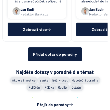
UniCredit Bank
náš srovnávač půjček a případně
ale nebude tyto in
též srovnávač nebankovních
poskytovat třetím 
UNIQA penzijní společnost
půjček. Pro získání půjčky je
společnosti). Příp
Jan Budín
Jan Budín
třeba mít dostatečný příjem,
přeposlání emailu 
Redaktor Banky.cz
Redaktor Ban
UNIQA pojišťovna
nebýt ve zkušební ani výpovědní
jiným osobám či s
lhůtě, mít čistý registr dlužník a
si již budete muset 
Vitalitas pojišťovna
ideálně mít pracovn
sama.
Volksbank Löbau-Zittau eG
Zobrazit více
Zobrazit 
Volksbank Raiffeisenbank Nordoberpfalz eG
Všeobecná zdravotní pojišťovna
Východosaská spořitelna Drážďany
Přidat dotaz do poradny
Najděte dotazy v poradně dle témat
Akcie a investice
Banka
Běžný účet
Hypoteční poradna
Pojištění
Půjčka
Reality
Ostatní
Přejít do poradny