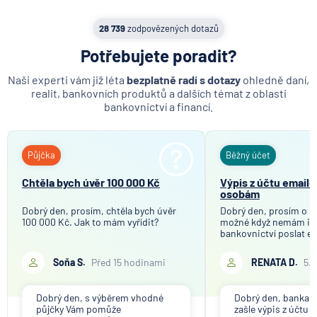
MetLife Europe d.a.c.
28 739
zodpovězených dotazů
Modrá pyramida stavební spořitelna
Potřebujete poradit?
MONETA Money Bank
Moneta Stavební spořitelna
Naši experti vám již léta
bezplatně radí s dotazy
ohledně daní,
Národní rozvojová banka
realit, bankovních produktů a dalších témat z oblasti
bankovnictví a financí.
NEY spořitelní družstvo
NN Penzijní společnost
NN Životná poisťovňa
Půjčka
Běžný účet
Oberbank AG
Chtěla bych úvěr 100 000 Kč
Výpis z účtu email
PPF banka
osobám
Raiffeisen stavební spořitelna
Dobrý den, prosím, chtěla bych úvěr
Dobrý den, prosím o in
100 000 Kč. Jak to mám vyřídit?
možné když nemám in
Raiffeisenbank
bankovnictví poslat e
Sparkasse Oberlausitz
mého bankovního účtu
společnosti, které tot
Soňa S.
Před 15 hodinami
RENATA D.
5.
Stavební spořitelna České spořitelny
účelem ověření bankov
Děkuji
SV pojišťovna
Dobrý den, s výběrem vhodné
Dobrý den, banka V
Trinity Bank
půjčky Vám pomůže
zašle výpis z účtu n