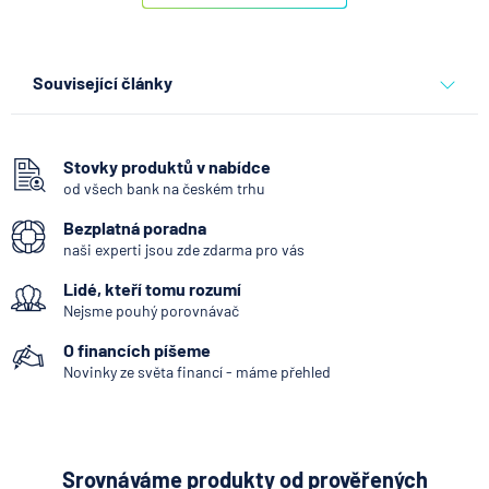
Související články
Partners Banka spouští
nákup a prodej bitcoinu
přímo v Partners App
Stovky produktů v nabídce
od všech bank na českém trhu
6.8.2026
Daně
Bezplatná poradna
naši experti jsou zde zdarma pro vás
Když rozhoduje stres: nové
Lidé, kteří tomu rozumí
triky bankovních
podvodníků
Nejsme pouhý porovnávač
O financích píšeme
6.8.2026
Banka
Novinky ze světa financí - máme přehled
Partners Banka spouští
termínovaný vklad 4,33 %
p.a. na 6 měsíců
Srovnáváme produkty od prověřených