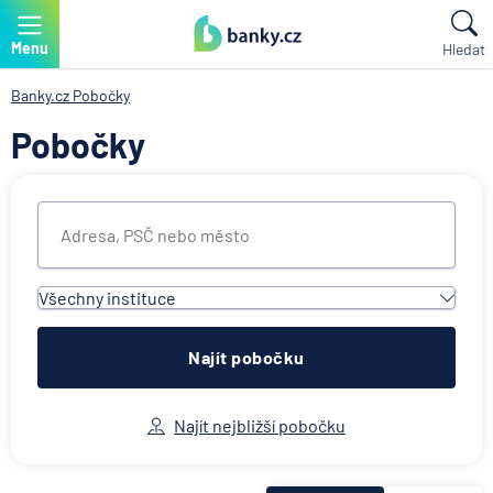
Menu
Hledat
Banky.cz
Pobočky
Pobočky
Všechny instituce
Všechny instituce
ACE European Group Ltd
Najít pobočku
Air Bank
Allianz penzijní společnost
Najít nejbližší pobočku
Allianz pojišťovna
AWP P&C Česká republika