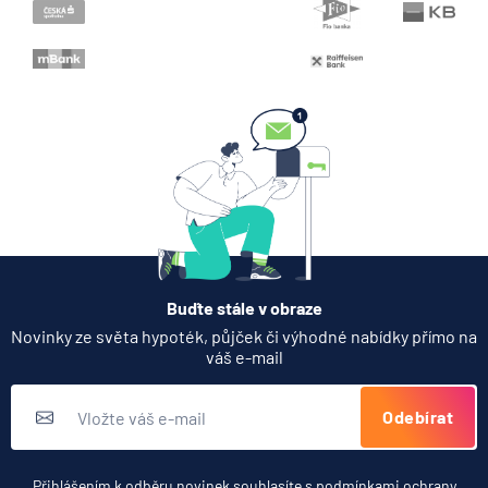
Když rozhoduje stres: nové
triky bankovních
podvodníků
6.8.2026
Banka
Zobrazit všechny články
Buďte stále v obraze
Novinky ze světa hypoték, půjček či výhodné nabídky přímo na
váš e-mail
Odebírat
Přihlášením k odběru novinek souhlasíte s
podmínkami ochrany