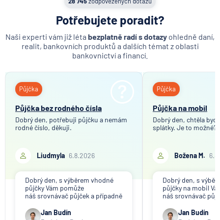
28 745
zodpovězených dotazů
MetLife Europe d.a.c.
Potřebujete poradit?
Modrá pyramida stavební spořitelna
Naši experti vám již léta
bezplatně radí s dotazy
ohledně daní,
MONETA Money Bank
realit, bankovních produktů a dalších témat z oblasti
Moneta Stavební spořitelna
bankovnictví a financí.
Národní rozvojová banka
NEY spořitelní družstvo
Půjčka
Půjčka
NN Penzijní společnost
NN Životná poisťovňa
Půjčka bez rodného čísla
Půjčka na mobil
Oberbank AG
Dobrý den, potřebuji půjčku a nemám
Dobrý den, chtěla bych 
rodné číslo, děkuji.
splátky. Je to možné?
PPF banka
Raiffeisen stavební spořitelna
Liudmyla
6.8.2026
Božena M.
6.8
Raiffeisenbank
Sparkasse Oberlausitz
Dobrý den, s výběrem vhodné
Dobrý den, s výbě
Stavební spořitelna České spořitelny
půjčky Vám pomůže
půjčky na mobil V
SV pojišťovna
náš srovnávač půjček a případně
náš srovnávač půjč
též srovnávač nebankovních
též srovnávač neb
Trinity Bank
půjček. Pro získání půjčky je
půjček. Pro získání
Jan Budín
Jan Budín
třeba mít dostatečný příjem,
nákupu na splátky) 