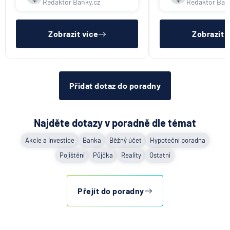
Redaktor Banky.cz
Redaktor Ban
UniCredit Bank
nebýt ve zkušební ani výpovědní
dostatečný příjem,
lhůtě, mít čistý registr dlužník a
zkušební ani výpov
UNIQA penzijní společnost
ideálně mít pracovn
mít čistý reg
UNIQA pojišťovna
Zobrazit více
Zobrazit 
Vitalitas pojišťovna
Volksbank Löbau-Zittau eG
Volksbank Raiffeisenbank Nordoberpfalz eG
Přidat dotaz do poradny
Všeobecná zdravotní pojišťovna
Východosaská spořitelna Drážďany
Najděte dotazy v poradně dle témat
Akcie a investice
Banka
Běžný účet
Hypoteční poradna
Pojištění
Půjčka
Reality
Ostatní
Přejít do poradny