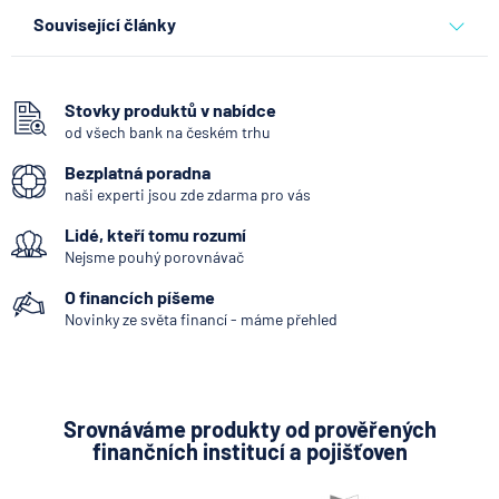
Související články
Co se děje po nahlášení
podvodu v Air Bank
Stovky produktů v nabídce
od všech bank na českém trhu
7.8.2026
Běžný účet
Bezplatná poradna
naši experti jsou zde zdarma pro vás
ČNB ponechala úroky,
Lidé, kteří tomu rozumí
klíčový je ale výhled inflace
Nejsme pouhý porovnávač
7.8.2026
Hypotéka
O financích píšeme
Novinky ze světa financí - máme přehled
Partners Banka spouští
nákup a prodej bitcoinu
přímo v Partners App
Srovnáváme produkty od prověřených
finančních institucí a pojišťoven
6.8.2026
Daně