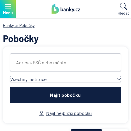
Menu
Hledat
Banky.cz
Pobočky
Pobočky
Všechny instituce
Všechny instituce
ACE European Group Ltd
Najít pobočku
Air Bank
Allianz penzijní společnost
Najít nejbližší pobočku
Allianz pojišťovna
AWP P&C Česká republika