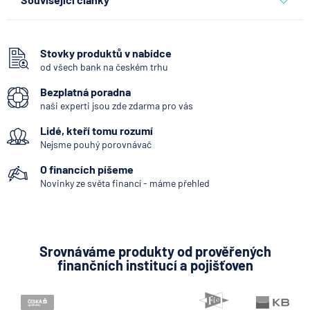
Partners Banka spouští
nákup a prodej bitcoinu
přímo v Partners App
Stovky produktů v nabídce
od všech bank na českém trhu
6.8.2026
Daně
Bezplatná poradna
naši experti jsou zde zdarma pro vás
Když rozhoduje stres: nové
Lidé, kteří tomu rozumí
triky bankovních
podvodníků
Nejsme pouhý porovnávač
O financích píšeme
6.8.2026
Banka
Novinky ze světa financí - máme přehled
Partners Banka spouští
termínovaný vklad 4,33 %
p.a. na 6 měsíců
Srovnáváme produkty od prověřených
finančních institucí a pojišťoven
5.8.2026
Daně
Jak dnes vykládat výsledky