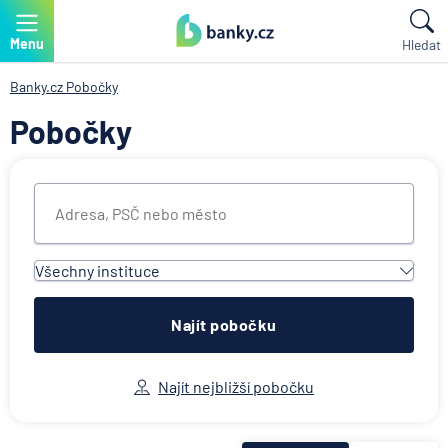
Menu
Hledat
Banky.cz
Pobočky
Pobočky
Všechny instituce
Všechny instituce
ACE European Group Ltd
Najít pobočku
Air Bank
Allianz penzijní společnost
Najít nejbližší pobočku
Allianz pojišťovna
AWP P&C Česká republika