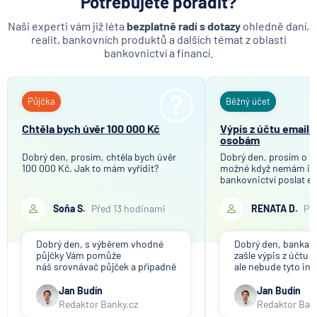
Potřebujete poradit?
MetLife Europe d.a.c.
Naši experti vám již léta
bezplatně radí s dotazy
ohledně daní,
Modrá pyramida stavební spořitelna
realit, bankovních produktů a dalších témat z oblasti
bankovnictví a financí.
MONETA Money Bank
Moneta Stavební spořitelna
Národní rozvojová banka
Půjčka
Běžný účet
NEY spořitelní družstvo
Chtěla bych úvěr 100 000 Kč
Výpis z účtu email
NN Penzijní společnost
osobám
NN Životná poisťovňa
Dobrý den, prosím, chtěla bych úvěr
Dobrý den, prosím o in
Oberbank AG
100 000 Kč. Jak to mám vyřídit?
možné když nemám in
bankovnictví poslat e
PPF banka
mého bankovního účtu
společnosti, které tot
Raiffeisen stavební spořitelna
Soňa S.
Před 13 hodinami
RENATA D.
Př
účelem ověření bankov
Raiffeisenbank
Děkuji
Sparkasse Oberlausitz
Dobrý den, s výběrem vhodné
Dobrý den, banka V
půjčky Vám pomůže
zašle výpis z účtu n
Stavební spořitelna České spořitelny
náš srovnávač půjček a případně
ale nebude tyto in
též srovnávač nebankovních
poskytovat třetím 
SV pojišťovna
půjček. Pro získání půjčky je
společnosti). Příp
Jan Budín
Jan Budín
třeba mít dostatečný příjem,
přeposlání emailu 
Trinity Bank
Redaktor Banky.cz
Redaktor Ban
nebýt ve zkušební ani výpovědní
jiným osobám či s