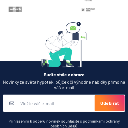
zátěžových testů ČNB
5.8.2026
Banka
Zobrazit všechny články
Buďte stále v obraze
Novinky ze světa hypoték, půjček či výhodné nabídky přímo na
váš e-mail
Odebírat
Přihlášením k odběru novinek souhlasíte s
podmínkami ochrany
osobních údajů