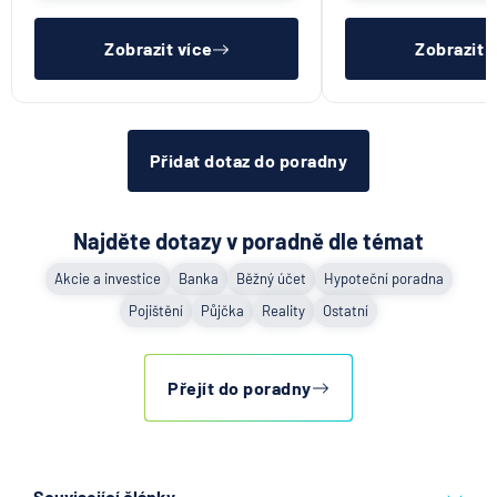
UniCredit Bank
lhůtě, mít čistý registr dlužník a
si již budete muset 
ideálně mít pracovn
sama.
UNIQA penzijní společnost
Zobrazit více
Zobrazit 
UNIQA pojišťovna
Vitalitas pojišťovna
Volksbank Löbau-Zittau eG
Volksbank Raiffeisenbank Nordoberpfalz eG
Přidat dotaz do poradny
Všeobecná zdravotní pojišťovna
Východosaská spořitelna Drážďany
Najděte dotazy v poradně dle témat
Akcie a investice
Banka
Běžný účet
Hypoteční poradna
Pojištění
Půjčka
Reality
Ostatní
Přejít do poradny
Související články