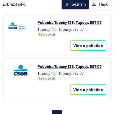
AXA Assistance
Mapu
Zobrazit jako:
Seznam
Banka Creditas
BNP Paribas Cardif Pojišťovna
Pobočka Tupesy 135, Tupesy, 687 07
Česká exportní banka
Tupesy 135, Tupesy, 687 07
Česká národní banka
Navigovat
Česká podnikatelská pojišťovna
Česká spořitelna
Více o pobočce
Česká spořitelna - penzijní společnost
Československá obchodní banka
Citibank
Pobočka Tupesy 135, Tupesy, 687 07
COMMERZBANK Aktiengesellschaft
Tupesy 135, Tupesy, 687 07
ČSOB Hypoteční banka
Navigovat
ČSOB Penzijní společnost
Více o pobočce
ČSOB Pojišťovna
ČSOB Poštovní spořitelna
ČSOB Stavební spořitelna
D.A.S. právní ochrana, pobočka ERGO Versicherung