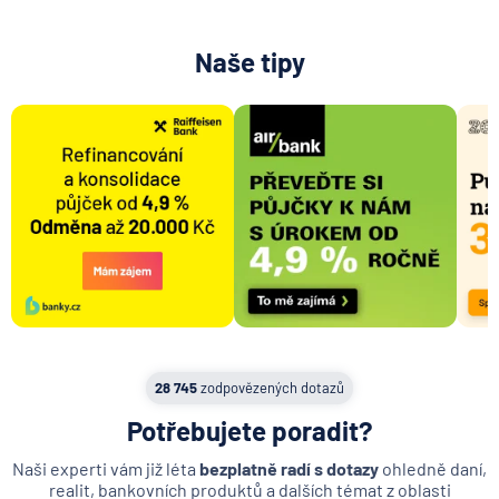
MetLife Europe d.a.c.
Modrá pyramida stavební spořitelna
Naše tipy
MONETA Money Bank
Moneta Stavební spořitelna
Národní rozvojová banka
NEY spořitelní družstvo
NN Penzijní společnost
NN Životná poisťovňa
Oberbank AG
PPF banka
Raiffeisen stavební spořitelna
Raiffeisenbank
Sparkasse Oberlausitz
28 745
zodpovězených dotazů
Stavební spořitelna České spořitelny
Potřebujete poradit?
SV pojišťovna
Naši experti vám již léta
bezplatně radí s dotazy
ohledně daní,
Trinity Bank
realit, bankovních produktů a dalších témat z oblasti