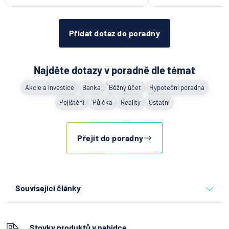
Přidat dotaz do poradny
Najděte dotazy v poradně dle témat
Akcie a investice
Banka
Běžný účet
Hypoteční poradna
Pojištění
Půjčka
Reality
Ostatní
Přejít do poradny
Související články
Co se děje po nahlášení
podvodu v Air Bank
Stovky produktů v nabídce