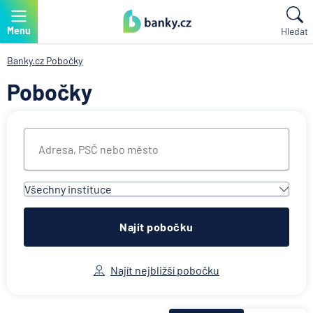
Menu
Hledat
Banky.cz
Pobočky
Pobočky
Všechny instituce
Všechny instituce
ACE European Group Ltd
Najít pobočku
Air Bank
Allianz penzijní společnost
Najít nejbližší pobočku
Allianz pojišťovna
AWP P&C Česká republika