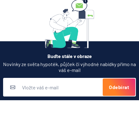
Zobrazit všechny články
Buďte stále v obraze
Novinky ze světa hypoték, půjček či výhodné nabídky přímo na
váš e-mail
Odebírat
Přihlášením k odběru novinek souhlasíte s
podmínkami ochrany
osobních údajů
Nabídka produktů