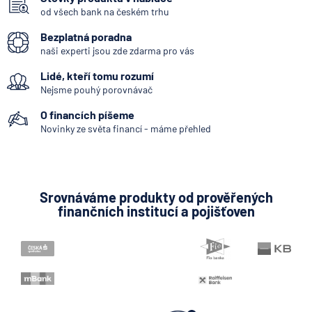
od všech bank na českém trhu
7.8.2026
Běžný účet
Bezplatná poradna
naši experti jsou zde zdarma pro vás
ČNB ponechala úroky,
Lidé, kteří tomu rozumí
klíčový je ale výhled inflace
Nejsme pouhý porovnávač
7.8.2026
Hypotéka
O financích píšeme
Novinky ze světa financí - máme přehled
Partners Banka spouští
nákup a prodej bitcoinu
přímo v Partners App
Srovnáváme produkty od prověřených
finančních institucí a pojišťoven
6.8.2026
Daně
Když rozhoduje stres: nové
triky bankovních
podvodníků
6.8.2026
Banka