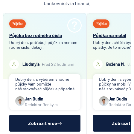
UniCredit Bank
bankovnictví a financí.
UNIQA penzijní společnost
UNIQA pojišťovna
Půjčka
Půjčka
Vitalitas pojišťovna
Volksbank Löbau-Zittau eG
Půjčka bez rodného čísla
Půjčka na mobil
Volksbank Raiffeisenbank Nordoberpfalz eG
Dobrý den, potřebuji půjčku a nemám
Dobrý den, chtěla bych 
rodné číslo, děkuji.
splátky. Je to možné?
Všeobecná zdravotní pojišťovna
Východosaská spořitelna Drážďany
Liudmyla
Před 22 hodinami
Božena M.
6.8
Dobrý den, s výběrem vhodné
Dobrý den, s výbě
půjčky Vám pomůže
půjčky na mobil V
náš srovnávač půjček a případně
náš srovnávač půjč
též srovnávač nebankovních
též srovnávač neb
půjček. Pro získání půjčky je
půjček. Pro získání
Jan Budín
Jan Budín
třeba mít dostatečný příjem,
nákupu na splátky) 
Redaktor Banky.cz
Redaktor Ban
nebýt ve zkušební ani výpovědní
dostatečný příjem,
lhůtě, mít čistý registr dlužník a
zkušební ani výpov
ideálně mít pracovn
mít čistý reg
Zobrazit více
Zobrazit 