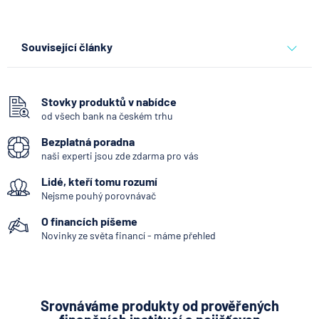
Související články
Co se děje po nahlášení
podvodu v Air Bank
Stovky produktů v nabídce
od všech bank na českém trhu
7.8.2026
Běžný účet
Bezplatná poradna
naši experti jsou zde zdarma pro vás
ČNB ponechala úroky,
Lidé, kteří tomu rozumí
klíčový je ale výhled inflace
Nejsme pouhý porovnávač
7.8.2026
Hypotéka
O financích píšeme
Novinky ze světa financí - máme přehled
Partners Banka spouští
nákup a prodej bitcoinu
přímo v Partners App
Srovnáváme produkty od prověřených
6.8.2026
Daně