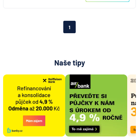
ČSOB Stavební spořitelna
D.A.S. právní ochrana, pobočka ERGO Versicherung
Aktiengesellschaft pro ČR
Direct pojišťovna
1
Fio banka
Generali česká pojišťovna
Generali penzijní společnost
HALALI
Naše tipy
Hasičská vzájemná pojišťovna
HDI Versicherung AG
HSBC Bank plc - pobočka Praha
ING Bank N. V.
J&T BANKA
KB Penzijní společnost
Komerční banka
Komerční pojišťovna
Kooperativa pojišťovna