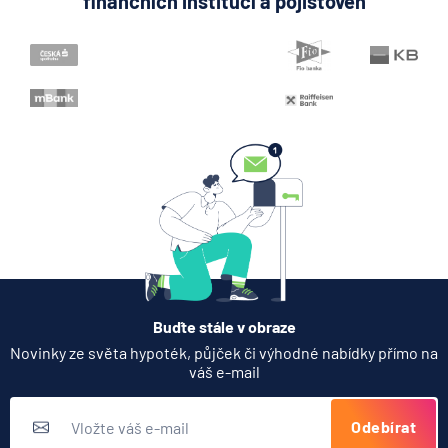
finančních institucí a pojišťoven
Když rozhoduje stres: nové
triky bankovních
podvodníků
6.8.2026
Banka
Zobrazit všechny články
Buďte stále v obraze
Novinky ze světa hypoték, půjček či výhodné nabídky přímo na
váš e-mail
Odebírat