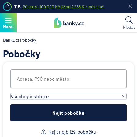
TIP:
Půjčte si 100 000 Kč již od 2258 Kč měsíčně!
Menu
Hledat
Banky.cz
Pobočky
Pobočky
Všechny instituce
Všechny instituce
ACE European Group Ltd
Najít pobočku
Air Bank
Allianz penzijní společnost
Najít nejbližší pobočku
Allianz pojišťovna