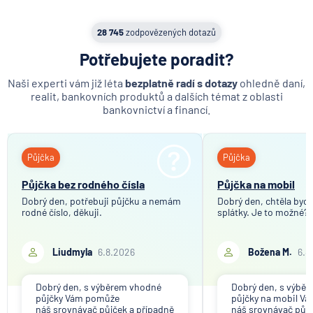
Max banka
mBank
28 745
zodpovězených dotazů
MetLife Europe d.a.c.
Potřebujete poradit?
Modrá pyramida stavební spořitelna
Naši experti vám již léta
bezplatně radí s dotazy
ohledně daní,
MONETA Money Bank
realit, bankovních produktů a dalších témat z oblasti
Moneta Stavební spořitelna
bankovnictví a financí.
Národní rozvojová banka
NEY spořitelní družstvo
Půjčka
Půjčka
NN Penzijní společnost
NN Životná poisťovňa
Půjčka bez rodného čísla
Půjčka na mobil
Oberbank AG
Dobrý den, potřebuji půjčku a nemám
Dobrý den, chtěla bych 
rodné číslo, děkuji.
splátky. Je to možné?
PPF banka
Raiffeisen stavební spořitelna
Liudmyla
6.8.2026
Božena M.
6.8
Raiffeisenbank
Sparkasse Oberlausitz
Dobrý den, s výběrem vhodné
Dobrý den, s výbě
Stavební spořitelna České spořitelny
půjčky Vám pomůže
půjčky na mobil V
SV pojišťovna
náš srovnávač půjček a případně
náš srovnávač půjč