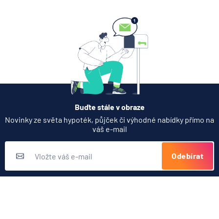
6.8.2026
Banka
Zobrazit všechny články
Buďte stále v obraze
Novinky ze světa hypoték, půjček či výhodné nabídky přímo na
váš e-mail
Odebírat
Přihlášením k odběru novinek souhlasíte s
podmínkami ochrany
osobních údajů