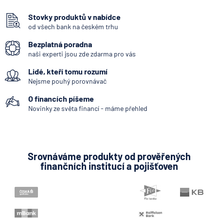
podvodu v Air Bank
Stovky produktů v nabídce
od všech bank na českém trhu
7.8.2026
Běžný účet
Bezplatná poradna
naši experti jsou zde zdarma pro vás
ČNB ponechala úroky,
Lidé, kteří tomu rozumí
klíčový je ale výhled inflace
Nejsme pouhý porovnávač
7.8.2026
Hypotéka
O financích píšeme
Novinky ze světa financí - máme přehled
Partners Banka spouští
nákup a prodej bitcoinu
přímo v Partners App
Srovnáváme produkty od prověřených
finančních institucí a pojišťoven
6.8.2026
Daně
Když rozhoduje stres: nové
triky bankovních
podvodníků