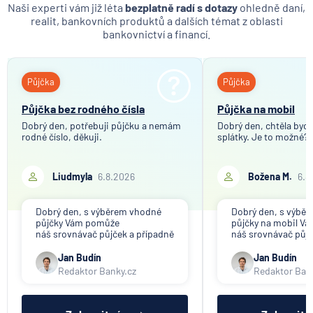
UniCredit Bank
Naši experti vám již léta
bezplatně radí s dotazy
ohledně daní,
realit, bankovních produktů a dalších témat z oblasti
UNIQA penzijní společnost
bankovnictví a financí.
UNIQA pojišťovna
Vitalitas pojišťovna
Volksbank Löbau-Zittau eG
Půjčka
Půjčka
Volksbank Raiffeisenbank Nordoberpfalz eG
Půjčka bez rodného čísla
Půjčka na mobil
Všeobecná zdravotní pojišťovna
Dobrý den, potřebuji půjčku a nemám
Dobrý den, chtěla bych 
Východosaská spořitelna Drážďany
rodné číslo, děkuji.
splátky. Je to možné?
Liudmyla
6.8.2026
Božena M.
6.8
Dobrý den, s výběrem vhodné
Dobrý den, s výbě
půjčky Vám pomůže
půjčky na mobil V
náš srovnávač půjček a případně
náš srovnávač půjč
též srovnávač nebankovních
též srovnávač neb
půjček. Pro získání půjčky je
půjček. Pro získání
Jan Budín
Jan Budín
třeba mít dostatečný příjem,
nákupu na splátky) 
Redaktor Banky.cz
Redaktor Ban
nebýt ve zkušební ani výpovědní
dostatečný příjem,
lhůtě, mít čistý registr dlužník a
zkušební ani výpov
ideálně mít pracovn
mít čistý reg