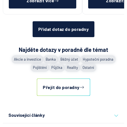
Zobrazit více
Zobrazit 
Přidat dotaz do poradny
Najděte dotazy v poradně dle témat
Akcie a investice
Banka
Běžný účet
Hypoteční poradna
Pojištění
Půjčka
Reality
Ostatní
Přejít do poradny
Související články
Co se děje po nahlášení