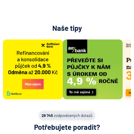
MetLife Europe d.a.c.
Modrá pyramida stavební spořitelna
MONETA Money Bank
Naše tipy
Moneta Stavební spořitelna
Národní rozvojová banka
NEY spořitelní družstvo
NN Penzijní společnost
NN Životná poisťovňa
Oberbank AG
PPF banka
Raiffeisen stavební spořitelna
Raiffeisenbank
Sparkasse Oberlausitz
Stavební spořitelna České spořitelny
28 745
zodpovězených dotazů
SV pojišťovna
Potřebujete poradit?
Trinity Bank