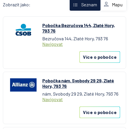
AXA Assistance
Mapu
Zobrazit jako:
Seznam
Banka Creditas
BNP Paribas Cardif Pojišťovna
Pobočka Bezručova 144, Zlaté Hory,
Česká exportní banka
793 76
Česká národní banka
Bezručova 144, Zlaté Hory, 793 76
Česká podnikatelská pojišťovna
Navigovat
Česká spořitelna
Česká spořitelna - penzijní společnost
Více o pobočce
Československá obchodní banka
Citibank
COMMERZBANK Aktiengesellschaft
Pobočka nám. Svobody 29 29, Zlaté
Hory, 793 76
ČSOB Hypoteční banka
nám. Svobody 29 29, Zlaté Hory, 793 76
ČSOB Penzijní společnost
Navigovat
ČSOB Pojišťovna
ČSOB Poštovní spořitelna
Více o pobočce
ČSOB Stavební spořitelna
D.A.S. právní ochrana, pobočka ERGO Versicherung