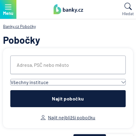
Menu
Hledat
Banky.cz
Pobočky
Pobočky
Všechny instituce
Všechny instituce
ACE European Group Ltd
Najít pobočku
Air Bank
Allianz penzijní společnost
Najít nejbližší pobočku
Allianz pojišťovna
AWP P&C Česká republika