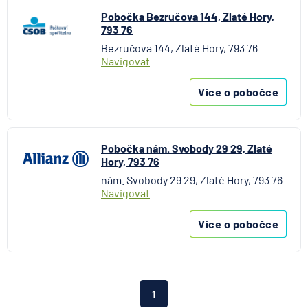
Aktiengesellschaft pro ČR
Pobočka Bezručova 144, Zlaté Hory,
Direct pojišťovna
793 76
Fio banka
Bezručova 144, Zlaté Hory, 793 76
Navigovat
Generali česká pojišťovna
Generali penzijní společnost
Více o pobočce
HALALI
Hasičská vzájemná pojišťovna
HDI Versicherung AG
Pobočka nám. Svobody 29 29, Zlaté
HSBC Bank plc - pobočka Praha
Hory, 793 76
ING Bank N. V.
nám. Svobody 29 29, Zlaté Hory, 793 76
J&T BANKA
Navigovat
KB Penzijní společnost
Více o pobočce
Komerční banka
Komerční pojišťovna
Kooperativa pojišťovna
Max banka
1
mBank