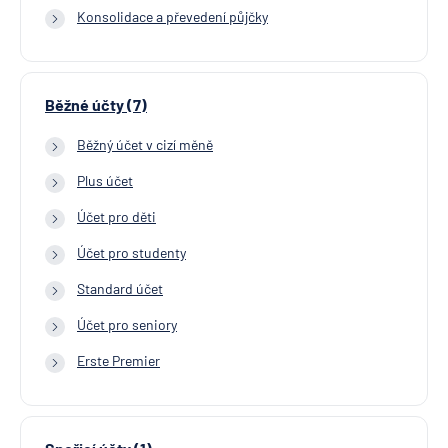
Konsolidace a převedení půjčky
Běžné účty (7)
Běžný účet v cizí měně
Plus účet
Účet pro děti
Účet pro studenty
Standard účet
Účet pro seniory
Erste Premier