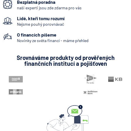
Bezplatná poradna
Bankovní IDentita
naši experti jsou zde zdarma pro vás
Okamžitá platba
Lidé, kteří tomu rozumí
Kodex mobility klientů
Nejsme pouhý porovnávač
Zpoždění splátky
O financích píšeme
Mobilní bankovnictví
Novinky ze světa financí - máme přehled
Internetové bankovnictví - internetbanking
Srovnáváme produkty od prověřených
Zastoupení zahraniční banky
finančních institucí a pojišťoven
Konstantní symbol
Variabilní symbol