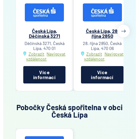
Česká Lípa,
Česká Lípa, 28.
Děčínská 3271
října 2850
Děčínská 3271, Česká
28. října 2850, Česká
Lípa, 470 01
Lípa, 470 06
Zobrazit
Navigovat
Zobrazit
Navigovat
vzdálenost
vzdálenost
Více
Více
informací
informací
Pobočky Česká spořitelna v obci
Česká Lípa