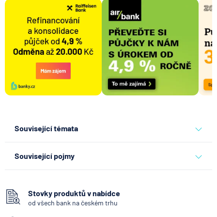
Související témata
banky
česká spořitelna
Související pojmy
Hotovost
Bankomat
Stovky produktů v nabídce
od všech bank na českém trhu
SEPA Platba