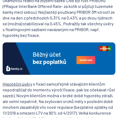
Okamžitou reakcí na zvýšení sazeb ČNB byl růst PRIBORu
(PRague InterBank Offered Rate- za kolik si půjčují tuzemské
banky mezi sebou). Nejčastěji používaný PRIBOR 3M vzrostl ze
dne na den z předchozích 0,31% na 0,43% a po dvou týdnech
se (možná) stabilizoval na 0,45%. Podražily tak všechny úvěry
s floatingovými sazbami navázanými na PRIBOR, např.
hypotéky bez fixace.
Hypotéční úvěry
s fixací samozřejmě stávajícím klientům
nepodraží (až do momentu výročí fixace, pak lze očekávat růst
sazeb). Novým klientům možná v brzké době hypotéky zdraží,
ale velmi nepatrně. Na zvyšování úroků měly v poslední době
mnohem zásadnější vliv nové regulace (bezplatné splátky od
11/2016 a omezení LTV na 90% od 4/2017). Velká konkurence