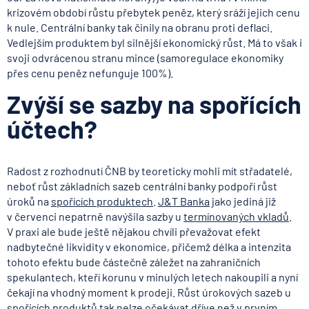
krizovém období růstu přebytek peněz, který sráží jejich cenu
k nule. Centrální banky tak činily na obranu proti deflaci.
Vedlejším produktem byl silnější ekonomický růst. Má to však i
svoji odvrácenou stranu mince (samoregulace ekonomiky
přes cenu peněz nefunguje 100%).
Zvýší se sazby na spořících
účtech?
Radost z rozhodnutí ČNB by teoreticky mohli mít střadatelé,
neboť růst základních sazeb centrální banky podpoří růst
úroků na
spořících produktech
.
J&T Banka
jako jediná již
v červenci nepatrně navýšila sazby u
termínovaných vkladů
.
V praxi ale bude ještě nějakou chvíli převažovat efekt
nadbytečné likvidity v ekonomice, přičemž délka a intenzita
tohoto efektu bude částečně záležet na zahraničních
spekulantech, kteří korunu v minulých letech nakoupili a nyní
čekají na vhodný moment k prodeji. Růst úrokových sazeb u
spořících produktů tak nelze očekávat dříve než v prvním