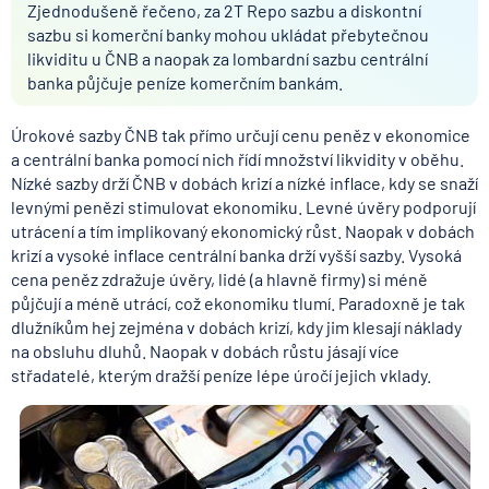
Zjednodušeně řečeno, za 2T Repo sazbu a diskontní
sazbu si komerční banky mohou ukládat přebytečnou
likviditu u ČNB a naopak za lombardní sazbu centrální
banka půjčuje peníze komerčním bankám.
Úrokové sazby ČNB tak přímo určují cenu peněz v ekonomice
a centrální banka pomocí nich řídí množství likvidity v oběhu.
Nízké sazby drží ČNB v dobách krizí a nízké inflace, kdy se snaží
levnými penězi stimulovat ekonomiku. Levné úvěry podporují
utrácení a tím implikovaný ekonomický růst. Naopak v dobách
krizí a vysoké inflace centrální banka drží vyšší sazby. Vysoká
cena peněz zdražuje úvěry, lidé (a hlavně firmy) si méně
půjčují a méně utrácí, což ekonomiku tlumí. Paradoxně je tak
dlužníkům hej zejména v dobách krizí, kdy jim klesají náklady
na obsluhu dluhů. Naopak v dobách růstu jásají více
střadatelé, kterým dražší peníze lépe úročí jejich vklady.