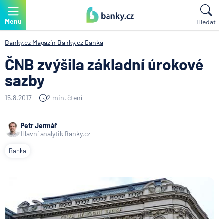
Menu
Hledat
Banky.cz
Magazín Banky.cz
Banka
ČNB zvýšila základní úrokové
sazby
15.8.2017
2 min. čtení
Petr Jermář
Hlavní analytik Banky.cz
Banka