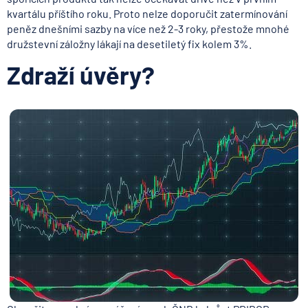
kvartálu příštího roku. Proto nelze doporučit zatermínování
peněz dnešními sazby na více než 2-3 roky, přestože mnohé
družstevní záložny lákají na desetiletý fix kolem 3%.
Zdraží úvěry?