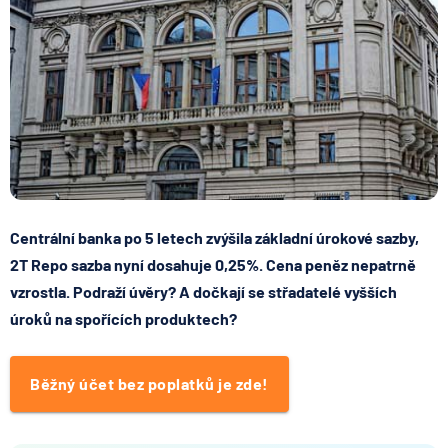
Centrální banka po 5 letech zvýšila základní úrokové sazby,
2T Repo sazba nyní dosahuje 0,25%. Cena peněz nepatrně
vzrostla. Podraží úvěry? A dočkají se střadatelé vyšších
úroků na spořících produktech?
Běžný účet bez poplatků je zde!