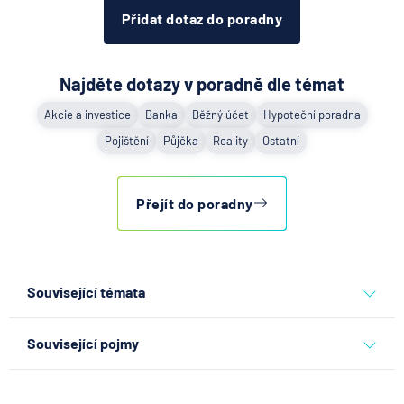
Přidat dotaz do poradny
Najděte dotazy v poradně dle témat
Akcie a investice
Banka
Běžný účet
Hypoteční poradna
Pojištění
Půjčka
Reality
Ostatní
Přejít do poradny
Související témata
spořící účet
spoření
spotřebitelský úvěr
centrální banka
Související pojmy
termínovaný vklad
úroková sazba
půjčky
j&t banka
Spolužadatel o hypoteční úvěr
hypotéky
hypoteční úvěr
česká národní banka
účty