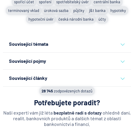
spořící účet
spoření
spotřebitelský úvěr
centrální banka
termínovaný vklad
úroková sazba
půjčky
j&t banka
hypotéky
hypoteční úvěr
česká národní banka
účty
Související témata
spořící účet
spoření
spotřebitelský úvěr
centrální banka
Související pojmy
termínovaný vklad
úroková sazba
půjčky
j&t banka
Spolužadatel o hypoteční úvěr
hypotéky
hypoteční úvěr
česká národní banka
účty
Související články
Floatová úroková sazba
Co se děje po nahlášení
28 745
zodpovězených dotazů
Hypotéka na vypořádání dědictví
podvodu v Air Bank
Potřebujete poradit?
Energetická náročnost budovy
7.8.2026
Běžný účet
Výhradní spolupráce při prodeji
Naši experti vám již léta
bezplatně radí s dotazy
ohledně daní,
realit, bankovních produktů a dalších témat z oblasti
Hypoteční zóna
bankovnictví a financí.
ČNB ponechala úroky,
Navýšení hypotéky