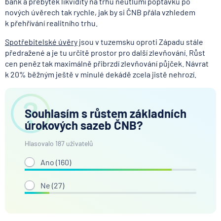
bank a přebytek likvidity na trhu neutlumí poptávku po
nových úvěrech tak rychle, jak by si ČNB přála vzhledem
k přehřívání realitního trhu.
Spotřebitelské úvěry
jsou v tuzemsku oproti Západu stále
předražené a je tu určitě prostor pro další zlevňování. Růst
cen peněz tak maximálně přibrzdí zlevňování půjček. Návrat
k 20% běžným ještě v minulé dekádě zcela jistě nehrozí.
Souhlasím s růstem základních
úrokových sazeb ČNB?
Hlasovalo 187 uživatelů
Ano (
160
)
Ne (
27
)