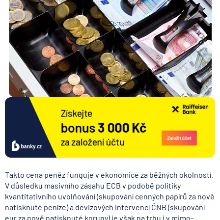
Takto cena peněz funguje v ekonomice za běžných okolností.
V důsledku masivního zásahu ECB v podobě politiky
kvantitativního uvolňování (skupování cenných papírů za nově
natisknuté peníze) a devizových intervencí ČNB (skupování
eur za nově natisknuté koruny) je však na trhu i v mimo-