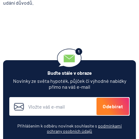
udání důvodů.
Buďte stále v obraze
Novinky ze světa hypoték, půjček či výhodné nabídky
přímo na váš e-mail
Odebírat
Přihlášením k odběru novinek souhlasíte s
podmínkami
ochrany osobních údajů