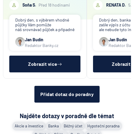
společnosti, které tot
Soňa S.
Před 18 hodinami
RENATA D.
5.
5.8.2026
Daně
účelem ověření bankov
Děkuji
Dobrý den, s výběrem vhodné
Dobrý den, banka V
Jak dnes vykládat výsledky
půjčky Vám pomůže
zašle výpis z účtu n
zátěžových testů ČNB
náš srovnávač půjček a případně
ale nebude tyto in
též srovnávač nebankovních
poskytovat třetím 
půjček. Pro získání půjčky je
společnosti). Příp
Jan Budín
Jan Budín
5.8.2026
Banka
třeba mít dostatečný příjem,
přeposlání emailu 
Redaktor Banky.cz
Redaktor Ban
nebýt ve zkušební ani výpovědní
jiným osobám či s
lhůtě, mít čistý registr dlužník a
si již budete muset 
ideálně mít pracovn
sama.
Zobrazit všechny články
Zobrazit více
Zobrazit 
Přidat dotaz do poradny
Najděte dotazy v poradně dle témat
Akcie a investice
Banka
Běžný účet
Hypoteční poradna