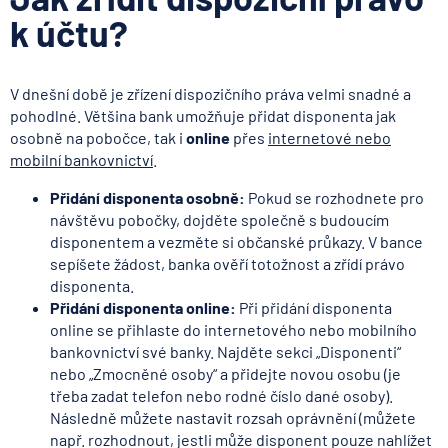
k účtu?
V dnešní době je zřízení dispozičního práva velmi snadné a
pohodlné. Většina bank umožňuje přidat disponenta jak
osobně na pobočce, tak i
online
přes
internetové nebo
mobilní bankovnictví
.
Přidání disponenta osobně:
Pokud se rozhodnete pro
návštěvu pobočky, dojděte společně s budoucím
disponentem a vezměte si občanské průkazy. V bance
sepíšete žádost, banka ověří totožnost a zřídí právo
disponenta.
Přidání disponenta online:
Při přidání disponenta
online se přihlaste do internetového nebo mobilního
bankovnictví své banky. Najděte sekci „Disponenti“
nebo „Zmocněné osoby“ a přidejte novou osobu (je
třeba zadat telefon nebo rodné číslo dané osoby).
Následně můžete nastavit rozsah oprávnění (můžete
např. rozhodnout, jestli může disponent pouze nahlížet