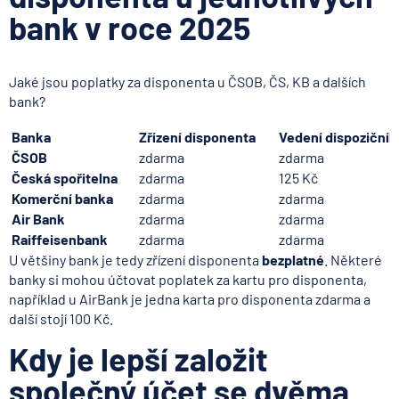
bank v roce 2025
Jaké jsou poplatky za disponenta u ČSOB, ČS, KB a dalších
bank?
Banka
Zřízení disponenta
Vedení dispozičníh
ČSOB
zdarma
zdarma
Česká spořitelna
zdarma
125 Kč
Komerční banka
zdarma
zdarma
Air Bank
zdarma
zdarma
Raiffeisenbank
zdarma
zdarma
U většiny bank je tedy zřízení disponenta
bezplatné
. Některé
banky si mohou účtovat poplatek za kartu pro disponenta,
například u AirBank je jedna karta pro disponenta zdarma a
další stojí 100 Kč.
Kdy je lepší založit
společný účet se dvěma