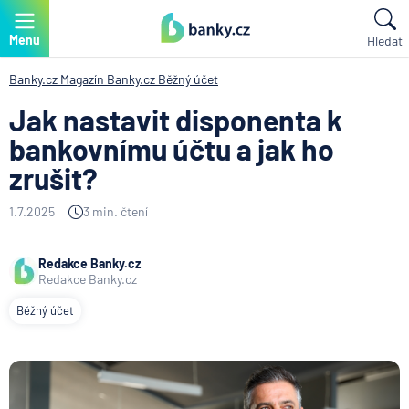
Menu
Hledat
Banky.cz
Magazín Banky.cz
Běžný účet
Jak nastavit disponenta k
bankovnímu účtu a jak ho
zrušit?
1.7.2025
3 min. čtení
Redakce Banky.cz
Redakce Banky.cz
Běžný účet