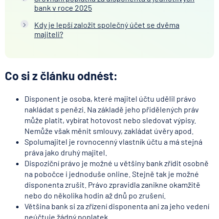
bank v roce 2025
Kdy je lepší založit společný účet se dvěma
majiteli?
Co si z článku odnést:
Disponent je osoba, které majitel účtu udělil právo
nakládat s penězi. Na základě jeho přidělených práv
může platit, vybírat hotovost nebo sledovat výpisy.
Nemůže však měnit smlouvy, zakládat úvěry apod.
Spolumajitel je rovnocenný vlastník účtu a má stejná
práva jako druhý majitel.
Dispoziční právo je možné u většiny bank zřídit osobně
na pobočce i jednoduše online. Stejně tak je možné
disponenta zrušit. Právo zpravidla zanikne okamžitě
nebo do několika hodin až dnů po zrušení.
Většina bank si za zřízení disponenta ani za jeho vedení
neúčtuje žádný poplatek.