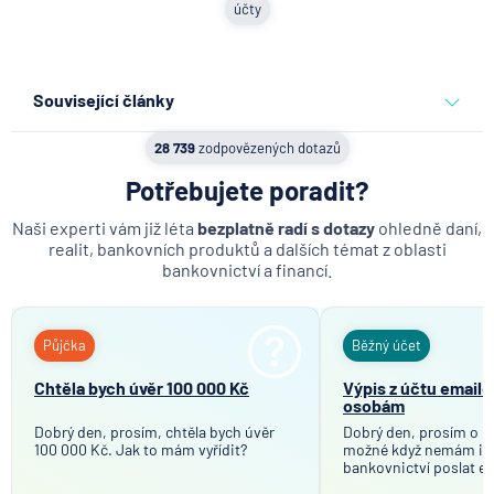
účty
Související články
Partners Banka spouští
28 739
zodpovězených dotazů
nákup a prodej bitcoinu
přímo v Partners App
Potřebujete poradit?
Naši experti vám již léta
bezplatně radí s dotazy
ohledně daní,
6.8.2026
Daně
realit, bankovních produktů a dalších témat z oblasti
bankovnictví a financí.
Když rozhoduje stres: nové
triky bankovních
podvodníků
Půjčka
Běžný účet
6.8.2026
Banka
Chtěla bych úvěr 100 000 Kč
Výpis z účtu email
osobám
Dobrý den, prosím, chtěla bych úvěr
Partners Banka spouští
Dobrý den, prosím o in
100 000 Kč. Jak to mám vyřídit?
možné když nemám in
termínovaný vklad 4,33 %
bankovnictví poslat e
p.a. na 6 měsíců
mého bankovního účtu