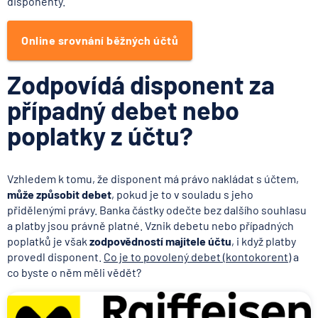
disponenty.
Online srovnání běžných účtů
Zodpovídá disponent za
případný debet nebo
poplatky z účtu?
Vzhledem k tomu, že disponent má právo nakládat s účtem,
může způsobit debet
, pokud je to v souladu s jeho
přidělenými právy. Banka částky odečte bez dalšího souhlasu
a platby jsou právně platné. Vznik debetu nebo případných
poplatků je však
zodpovědností majitele účtu
, i když platby
provedl disponent.
Co je to povolený debet (kontokorent)
a
co byste o něm měli vědět?