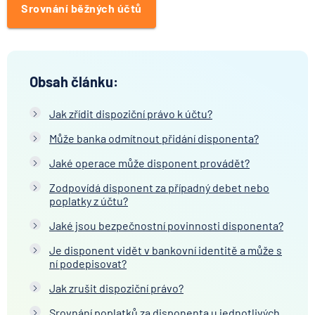
Srovnání běžných účtů
Obsah článku:
Jak zřídit dispoziční právo k účtu?
Může banka odmítnout přidání disponenta?
Jaké operace může disponent provádět?
Zodpovídá disponent za případný debet nebo
poplatky z účtu?
Jaké jsou bezpečnostní povinnosti disponenta?
Je disponent vidět v bankovní identitě a může s
ní podepisovat?
Jak zrušit dispoziční právo?
Srovnání poplatků za disponenta u jednotlivých