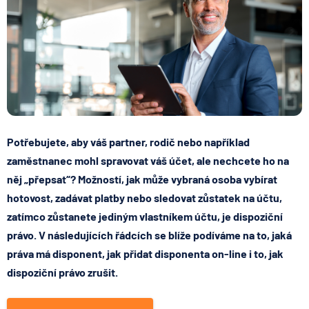
Potřebujete, aby váš partner, rodič nebo například
zaměstnanec mohl spravovat váš účet, ale nechcete ho na
něj „přepsat“? Možností, jak může vybraná osoba vybírat
hotovost, zadávat platby nebo sledovat zůstatek na účtu,
zatímco zůstanete jediným vlastníkem účtu, je dispoziční
právo. V následujících řádcích se blíže podíváme na to, jaká
práva má disponent, jak přidat disponenta on-line i to, jak
dispoziční právo zrušit.