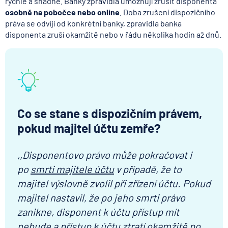
rychlé a snadné. Banky zpravidla umožňují zrušit disponenta
osobně na pobočce nebo online
. Doba zrušení dispozičního
práva se odvíjí od konkrétní banky, zpravidla banka
disponenta zruší okamžitě nebo v řádu několika hodin až dnů.
Co se stane s dispozičním právem,
pokud majitel účtu zemře?
,,Disponentovo právo může pokračovat i
po
smrti majitele účtu
v případě, že to
majitel výslovně zvolil při zřízení účtu. Pokud
majitel nastavil, že po jeho smrti právo
zanikne, disponent k účtu přístup mít
nebude a přístup k účtu ztratí okamžitě po