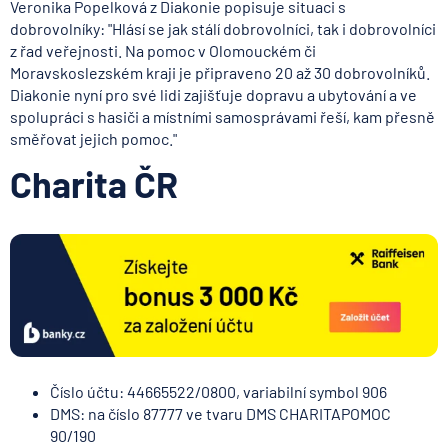
Veronika Popelková z Diakonie popisuje situaci s
dobrovolníky: "Hlásí se jak stálí dobrovolníci, tak i dobrovolníci
z řad veřejnosti. Na pomoc v Olomouckém či
Moravskoslezském kraji je připraveno 20 až 30 dobrovolníků.
Diakonie nyní pro své lidi zajišťuje dopravu a ubytování a ve
spolupráci s hasiči a místními samosprávami řeší, kam přesně
směřovat jejich pomoc."
Charita ČR
Číslo účtu: 44665522/0800, variabilní symbol 906
DMS: na číslo 87777 ve tvaru DMS CHARITAPOMOC
90/190