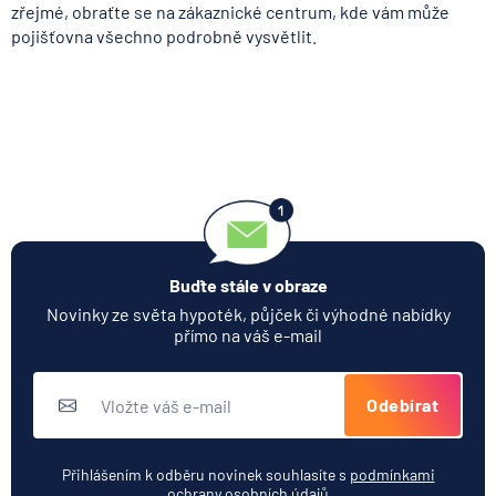
zřejmé, obraťte se na zákaznické centrum, kde vám může
pojišťovna všechno podrobně vysvětlit.
Buďte stále v obraze
Novinky ze světa hypoték, půjček či výhodné nabídky
přímo na váš e-mail
Odebírat
Přihlášením k odběru novinek souhlasíte s
podmínkami
ochrany osobních údajů