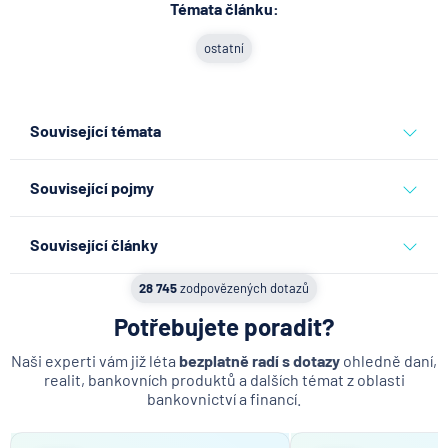
Témata článku:
ostatní
Související témata
ostatní
Související pojmy
Běžný účet
Související články
p.a.
Co se děje po nahlášení
28 745
zodpovězených dotazů
Odhadce nemovitosti
podvodu v Air Bank
Potřebujete poradit?
Současná hodnota nemovitosti
7.8.2026
Běžný účet
DSTI (Debt Service To Income)
Naši experti vám již léta
bezplatně radí s dotazy
ohledně daní,
realit, bankovních produktů a dalších témat z oblasti
Developer
bankovnictví a financí.
ČNB ponechala úroky,
Podílové spoluvlastnictví
klíčový je ale výhled inflace