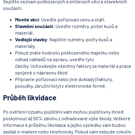
Sepište seznam poškozených a zničených věcí a stavebních
součástí:
Movité věci
: Uveďte pořizovací cenu a stáří.
Stavební součásti
: Uveďte rozměry, počet kusů a
materiál.
Vedlejší stavby
: Napište rozměry, počty kusů a
materiály.
Pokud znáte hodnotu poškozeného majetku nebo
odhad nákladů na opravu, uveďte tyto
částky. Uchovávejte všechny faktury za materiál a práce
spojené s nápravou škod
Připravte pořizovací nebo jiné doklady (faktury,
posudky, záruční listy) v elektronické formě.
Průběh likvidace
Po ověření rozsahu pojištění vám mohou pojišťovny ihned
poskytnout až 50% zálohu z odhadované výše škody. Veškeré
informace k průběhu likvidace a jejího výsledku vám budou
zasílat e-mailem nebo telefonicky. Pokud vám nebude cokoliv