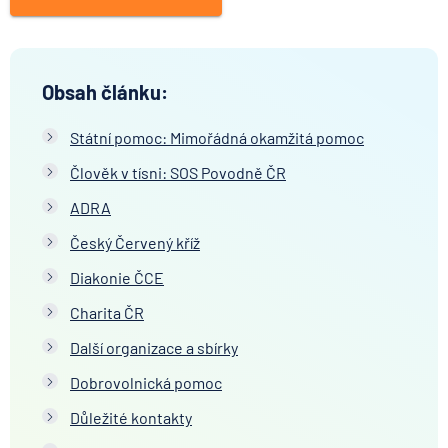
Obsah článku:
Státní pomoc: Mimořádná okamžitá pomoc
Člověk v tísni: SOS Povodně ČR
ADRA
Český Červený kříž
Diakonie ČCE
Charita ČR
Další organizace a sbírky
Dobrovolnická pomoc
Důležité kontakty