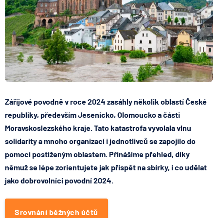
Zářijové povodně v roce 2024 zasáhly několik oblastí České
republiky, především Jesenicko, Olomoucko a části
Moravskoslezského kraje. Tato katastrofa vyvolala vlnu
solidarity a mnoho organizací i jednotlivců se zapojilo do
pomoci postiženým oblastem. Přinášíme přehled, díky
němuž se lépe zorientujete jak přispět na sbírky, i co udělat
jako dobrovolníci povodní 2024.
Srovnání běžných účtů