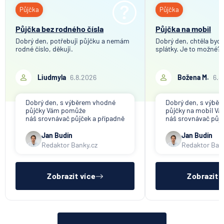
Stavba pro rodinnou rekreaci
Půjčka
Půjčka
7.8.2026
Hypotéka
Ponziho schéma
Půjčka bez rodného čísla
Půjčka na mobil
Bankovní concierge
Dobrý den, potřebuji půjčku a nemám
Dobrý den, chtěla bych 
Nebankovní společnost
rodné číslo, děkuji.
Partners Banka spouští
splátky. Je to možné?
nákup a prodej bitcoinu
Rozhodčí doložka
přímo v Partners App
Liudmyla
6.8.2026
Božena M.
6.8
6.8.2026
Daně
Dobrý den, s výběrem vhodné
Dobrý den, s výbě
půjčky Vám pomůže
půjčky na mobil V
Když rozhoduje stres: nové
náš srovnávač půjček a případně
náš srovnávač půjč
triky bankovních
též srovnávač nebankovních
též srovnávač neb
podvodníků
půjček. Pro získání půjčky je
půjček. Pro získání
Jan Budín
Jan Budín
třeba mít dostatečný příjem,
nákupu na splátky) 
Redaktor Banky.cz
Redaktor Ban
nebýt ve zkušební ani výpovědní
dostatečný příjem,
6.8.2026
Banka
lhůtě, mít čistý registr dlužník a
zkušební ani výpov
ideálně mít pracovn
mít čistý reg
Zobrazit více
Zobrazit 
Zobrazit všechny články