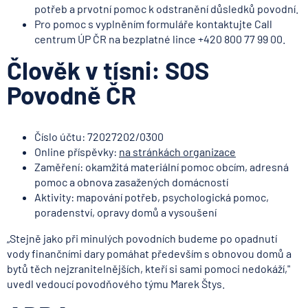
potřeb a prvotní pomoc k odstranění důsledků povodní.
Pro pomoc s vyplněním formuláře kontaktujte Call
centrum ÚP ČR na bezplatné lince +420 800 77 99 00.
Člověk v tísni: SOS
Povodně ČR
Číslo účtu: 72027202/0300
Online příspěvky:
na stránkách organizace
Zaměření: okamžitá materiální pomoc obcím, adresná
pomoc a obnova zasažených domácností
Aktivity: mapování potřeb, psychologická pomoc,
poradenství, opravy domů a vysoušení
„Stejně jako při minulých povodních budeme po opadnutí
vody finančními dary pomáhat ‎především s obnovou domů a
bytů těch nejzranitelnějších, kteří si sami pomoci nedokáží,"
uvedl vedoucí povodňového týmu Marek Štys.