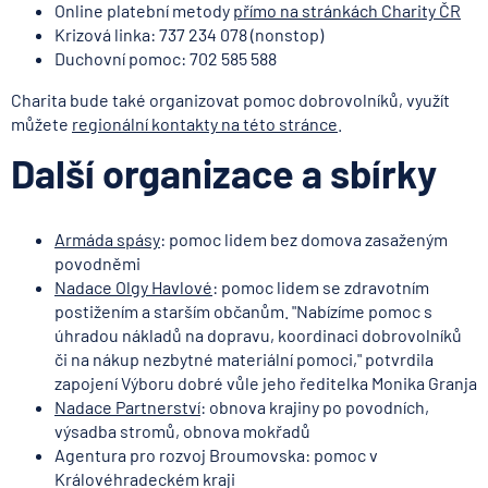
Online platební metody
přímo na stránkách Charity ČR
Krizová linka: 737 234 078 (nonstop)
Duchovní pomoc: 702 585 588
Charita bude také organizovat pomoc dobrovolníků, využít
můžete
regionální kontakty na této stránce
.
Další organizace a sbírky
Armáda spásy
: pomoc lidem bez domova zasaženým
povodněmi
Nadace Olgy Havlové
: pomoc lidem se zdravotním
postižením a starším občanům. "Nabízíme pomoc s
úhradou nákladů na dopravu, koordinaci dobrovolníků
či na nákup nezbytné materiální pomoci," potvrdila
zapojení Výboru dobré vůle jeho ředitelka Monika Granja
Nadace Partnerství
: obnova krajiny po povodních,
výsadba stromů, obnova mokřadů
Agentura pro rozvoj Broumovska: pomoc v
Královéhradeckém kraji