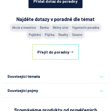
Přidat dotaz do poradny
Najděte dotazy v poradně dle témat
Akcie a investice
Banka
Běžný účet
Hypoteční poradna
Pojištění
Půjčka
Reality
Ostatní
Přejít do poradny
Související témata
ostatní
Související pojmy
Běžný účet
p.a.
Srovnáváme produkty od prověřených