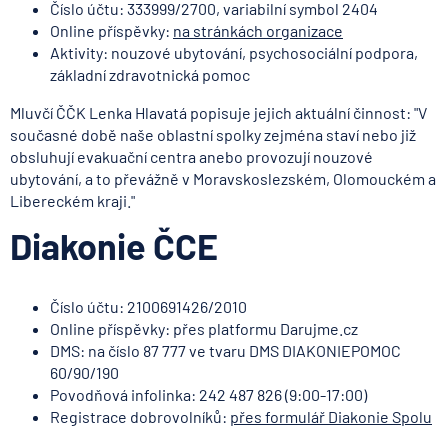
Číslo účtu: 333999/2700, variabilní symbol 2404
Online příspěvky:
na stránkách organizace
Aktivity: nouzové ubytování, psychosociální podpora,
základní zdravotnická pomoc
Mluvčí ČČK Lenka Hlavatá popisuje jejich aktuální činnost: "V
současné době naše oblastní spolky zejména staví nebo již
obsluhují evakuační centra anebo provozují nouzové
ubytování, a to převážně v Moravskoslezském, Olomouckém a
Libereckém kraji."
Diakonie ČCE
Číslo účtu: 2100691426/2010
Online příspěvky: přes platformu Darujme.cz
DMS: na číslo 87 777 ve tvaru DMS DIAKONIEPOMOC
60/90/190
Povodňová infolinka: 242 487 826 (9:00-17:00)
Registrace dobrovolníků:
přes formulář Diakonie Spolu