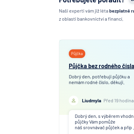
Naši experti vám již léta
bezplatně r
z oblasti bankovnictví a financí.
Půjčka
Půjčka bez rodného čísl
Dobrý den, potřebuji půjčku a
nemám rodné číslo, děkuji.
Liudmyla
Před 19 hodin
Dobrý den, s výběrem vhod
půjčky Vám pomůže
náš srovnávač půjček a příp .