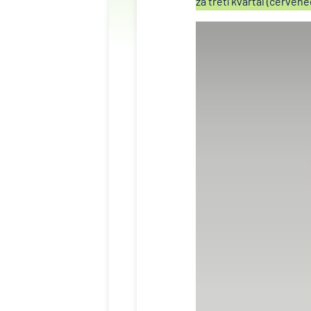
za třetí kvartál (červene