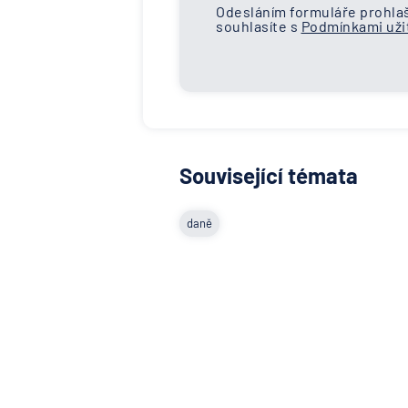
Odesláním formuláře prohlaš
souhlasíte s
Podmínkami užit
Související témata
daně