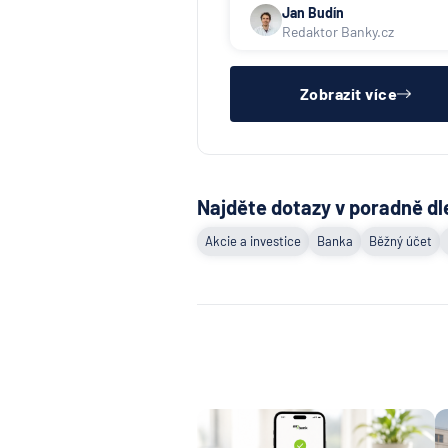
Jan Budín
Redaktor Banky.cz
Zobrazit více
Najděte dotazy v poradně dl
Akcie a investice
Banka
Běžný účet