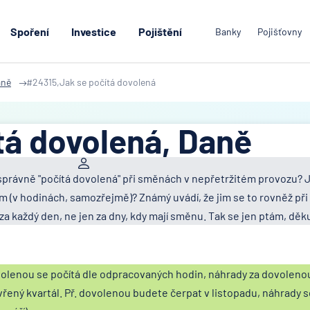
Spoření
Investice
Pojištění
Banky
Pojišťovny
aně
#24315,Jak se počítá dovolená
tá dovolená, Daně
 správně "počítá dovolená" při směnách v nepřetržitém provozu? 
 (v hodinách, samozřejmě)? Známý uvádí, že jim se to rovněž při 
 každý den, ne jen za dny, kdy mají směnu. Tak se jen ptám, děku
volenou se počítá dle odpracovaných hodin, náhrady za dovolen
řený kvartál. Př. dovolenou budete čerpat v listopadu, náhrady se