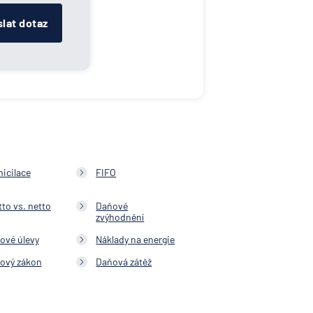
lat dotaz
icilace
FIFO
to vs. netto
Daňové
zvýhodnění
ové úlevy
Náklady na energie
ový zákon
Daňová zátěž