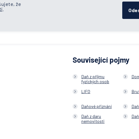
ujete, že
í
.
Odes
Související pojmy
Daň z příjmu
Dom
fyzických osob
LIFO
Brut
Daňové přiznání
Daň
Daň z daru
Daň
nemovitosti