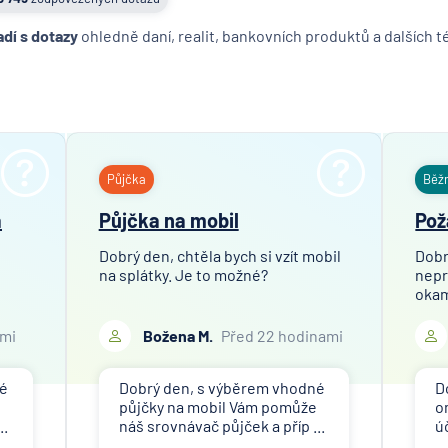
adí s dotazy
ohledně daní, realit, bankovních produktů a dalších 
Půjčka
Běž
a
Půjčka na mobil
Pož
Dobrý den, chtěla bych si vzít mobil
Dobr
na splátky. Je to možné?
nepr
okam
ami
Božena M.
Před 22 hodinami
né
Dobrý den, s výběrem vhodné
D
půjčky na mobil Vám pomůže
o
..
náš srovnávač půjček a příp ...
ú