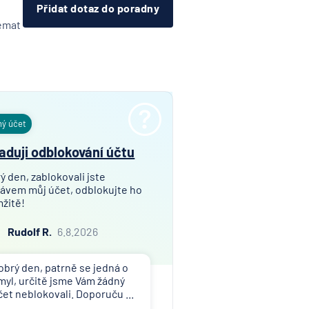
Přidat dotaz do poradny
témat
ný účet
aduji odblokování účtu
ý den, zablokovali jste
ávem můj účet, odblokujte ho
žitě!
Rudolf R.
6.8.2026
obrý den, patrně se jedná o
myl, určitě jsme Vám žádný
čet neblokovali. Doporuču ...