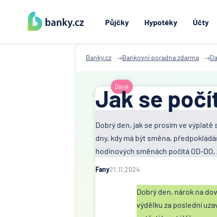
Půjčky
Hypotéky
Účty
Banky.cz
Bankovní poradna zdarma
D
Daně
Jak se počí
Dobrý den, jak se prosím ve výplatě
dny, kdy má být směna, předpokládám
hodinových směnách počítá OD-DO, za
Fany
21.11.2024
Dobrý den, nárok na do
výdělku za poslední uzav