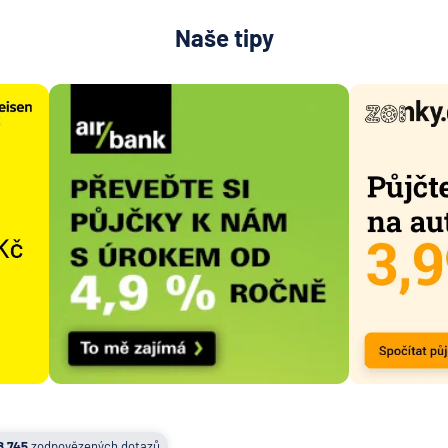
Naše tipy
8 745
zodpovězených dotazů