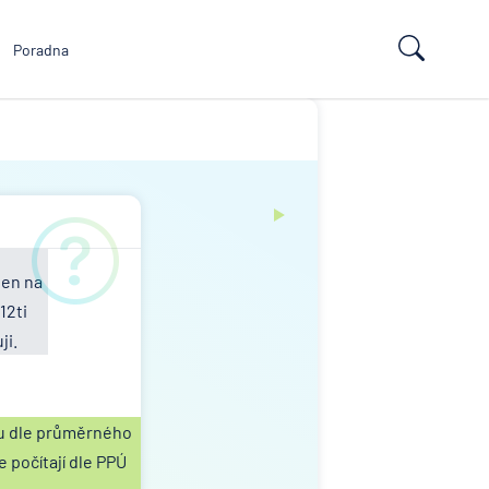
Poradna
Jen na
12ti
ji.
ou dle průměrného
 počítají dle PPÚ