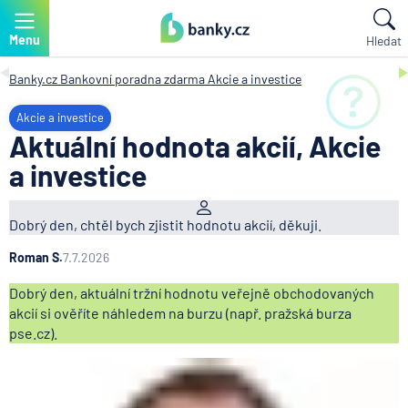
Menu
Hledat
Banky.cz
Bankovní poradna zdarma
Akcie a investice
Akcie a investice
Aktuální hodnota akcií, Akcie
a investice
Dobrý den, chtěl bych zjistit hodnotu akcií, děkuji.
Roman S.
7.7.2026
Dobrý den, aktuální tržní hodnotu veřejně obchodovaných
akcií si ověříte náhledem na burzu (např. pražská burza
pse.cz).