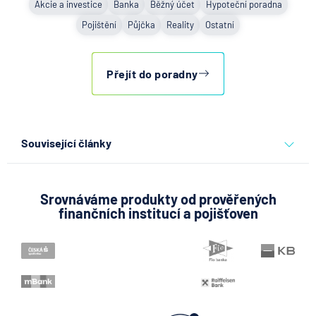
Akcie a investice
Banka
Běžný účet
Hypoteční poradna
Pojištění
Půjčka
Reality
Ostatní
Přejít do poradny
Související články
Partners Banka spouští
nákup a prodej bitcoinu
přímo v Partners App
Srovnáváme produkty od prověřených
finančních institucí a pojišťoven
6.8.2026
Daně
Když rozhoduje stres: nové
triky bankovních podvodníků
6.8.2026
Banka