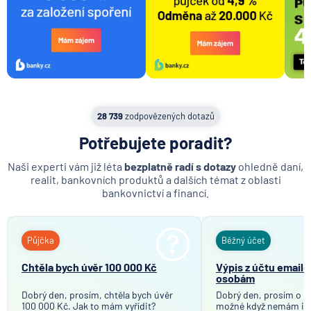
28 739
zodpovězených dotazů
Potřebujete poradit?
Naši experti vám již léta
bezplatně radí s dotazy
ohledně daní,
realit, bankovních produktů a dalších témat z oblasti
bankovnictví a financí.
Půjčka
Běžný účet
Chtěla bych úvěr 100 000 Kč
Výpis z účtu email
osobám
Dobrý den, prosím, chtěla bych úvěr
Dobrý den, prosím o in
100 000 Kč. Jak to mám vyřídit?
možné když nemám in