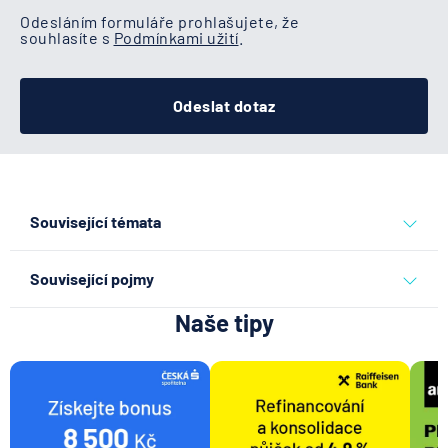
Odesláním formuláře prohlašujete, že
souhlasíte s
Podmínkami užití
.
Odeslat dotaz
Související témata
akcie a investice
Související pojmy
Naše tipy
Investice
Doba návratnosti investice
Rentabilita