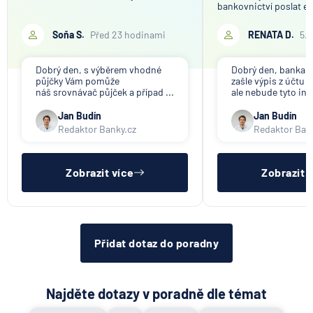
bankovnictví poslat em
Soňa S.
Před 23 hodinami
RENATA D.
5.
Dobrý den, s výběrem vhodné
Dobrý den, banka V
půjčky Vám pomůže
zašle výpis z účtu n
náš srovnávač půjček a případ ...
ale nebude tyto inf
Jan Budín
Jan Budín
Redaktor Banky.cz
Redaktor Ban
Zobrazit více
Zobrazit 
Přidat dotaz do poradny
Najděte dotazy v poradně dle témat