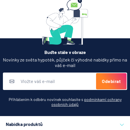
Partners Banka spouští
termínovaný vklad 4,33 %
p.a. na 6 měsíců
5.8.2026
Daně
Buďte stále v obraze
Jak dnes vykládat výsledky
Novinky ze světa hypoték, půjček či výhodné nabídky přímo na
zátěžových testů ČNB
váš e-mail
5.8.2026
Banka
Odebírat
Zobrazit všechny články
Přihlášením k odběru novinek souhlasíte s
podmínkami ochrany
osobních údajů
Nabídka produktů