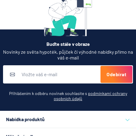
Partners Banka spouští
nákup a prodej bitcoinu
přímo v Partners App
6.8.2026
Daně
Buďte stále v obraze
Když rozhoduje stres: nové
Novinky ze světa hypoték, půjček či výhodné nabídky přímo na
triky bankovních podvodníků
váš e-mail
6.8.2026
Banka
Odebírat
Zobrazit všechny články
Přihlášením k odběru novinek souhlasíte s
podmínkami ochrany
osobních údajů
Nabídka produktů
Půjčky