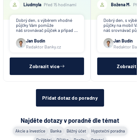
Liudmyla
Před 15 hodinami
Božena M.
Pře
Dobrý den, s výběrem vhodné
Dobrý den, s výbě
půjčky Vám pomůže
půjčky na mobil V
náš srovnávač půjček a případ ...
náš srovnávač půjče
Jan Budín
Jan Budín
Redaktor Banky.cz
Redaktor Ban
Zobrazit více
Zobrazit 
Přidat dotaz do poradny
Najděte dotazy v poradně dle témat
Akcie a investice
Banka
Běžný účet
Hypoteční poradna
Pojištění
Půjčka
Reality
Ostatní