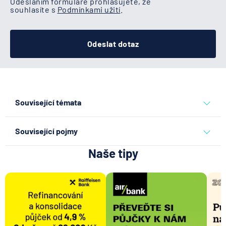
Odesláním formuláře prohlašujete, že
souhlasíte s
Podmínkami užití
.
Odeslat dotaz
Související témata
dědictví
Související pojmy
Naše tipy
Smlouva o dědictví