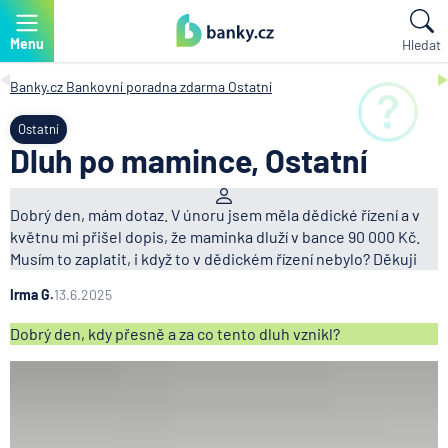
Menu
Hledat
Banky.cz
Bankovní poradna zdarma
Ostatní
Ostatní
Dluh po mamince, Ostatní
Dobrý den, mám dotaz. V únoru jsem měla dědické řízení a v
květnu mi přišel dopis, že maminka dluží v bance 90 000 Kč.
Musím to zaplatit, i když to v dědickém řízení nebylo? Děkuji
Irma G.
13.6.2025
Dobrý den, kdy přesně a za co tento dluh vznikl?