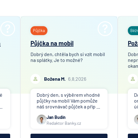
Půjčka
Běž
a
Půjčka na mobil
Pož
Dobrý den, chtěla bych si vzít mobil
Dobr
na splátky. Je to možné?
nepr
okam
Božena M.
6.8.2026
né
Dobrý den, s výběrem vhodné
D
půjčky na mobil Vám pomůže
o
..
náš srovnávač půjček a příp ...
ú
Jan Budín
Redaktor Banky.cz