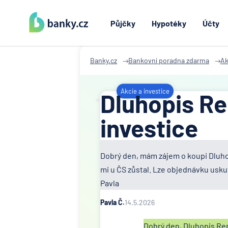
Půjčky
Hypotéky
Účty
Banky.cz
Bankovní poradna zdarma
Ak
Akcie a investice
Dluhopis Re
investice
Dobrý den, mám zájem o koupi Dluhop
mi u ČS zůstal. Lze objednávku usku
Pavla
Pavla Č.
14.5.2026
Dobrý den, Dluhopis Rep