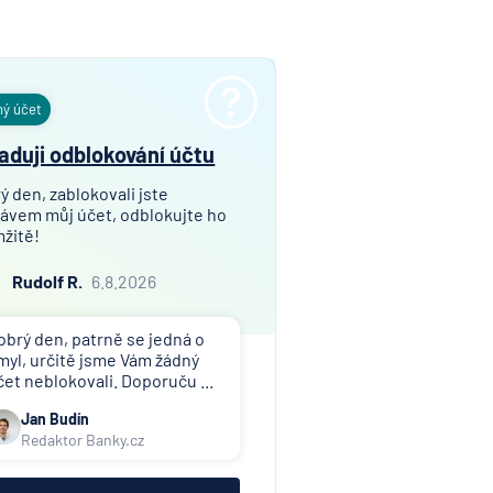
ný účet
aduji odblokování účtu
ý den, zablokovali jste
ávem můj účet, odblokujte ho
žitě!
Rudolf R.
6.8.2026
obrý den, patrně se jedná o
myl, určitě jsme Vám žádný
čet neblokovali. Doporuču ...
Jan Budín
Redaktor Banky.cz