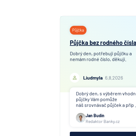
Půjčka
Půjčka bez rodného čísl
Dobrý den, potřebuji půjčku a
nemám rodné číslo, děkuji.
Liudmyla
6.8.2026
Dobrý den, s výběrem vhod
půjčky Vám pomůže
náš srovnávač půjček a příp .
Jan Budín
Redaktor Banky.cz