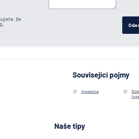
ujete, že
í
.
Odes
Související pojmy
Investice
Dob
inv
Naše tipy