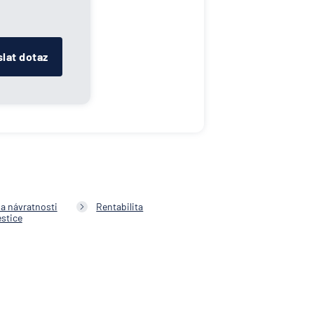
lat dotaz
a návratnosti
Rentabilita
estice