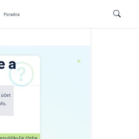
Poradna
e a
 účet
fo,
publiky (je třeba