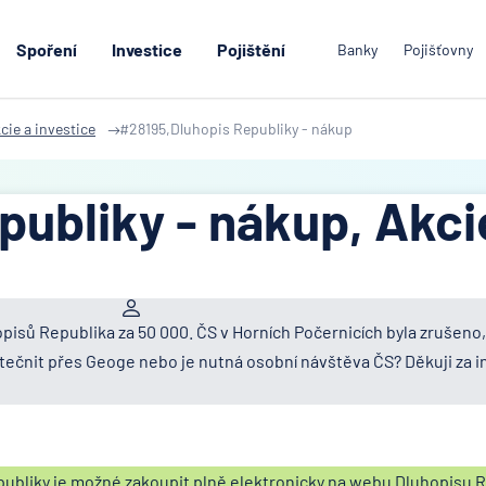
Spoření
Investice
Pojištění
Banky
Pojišťovny
cie a investice
#28195,Dluhopis Republiky - nákup
publiky - nákup, Akci
isů Republika za 50 000. ČS v Horních Počernicích byla zrušeno,
tečnit přes Geoge nebo je nutná osobní návštěva ČS? Děkuji za in
ubliky je možné zakoupit plně elektronicky na webu Dluhopisu Re