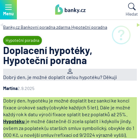
Menu
Hledat
Banky.cz
Bankovní poradna zdarma
Hypoteční poradna
Hypoteční poradna
Doplacení hypotéky,
Hypoteční poradna
Dobrý den, je možné doplatit celou hypotéku? Děkuji
Martina
2.9.2025
Dobrý den, hypotéku je možné doplatit bez sankcí ke konci
fixace úrokové sazby (obvykle každých 5 let). Dále je možné
každý rok k datu výročí fixace splatit bez poplatků až 25%.
Hypotéku
je možné částečně či zcela splatit i kdykoliv jindy,
ovšem za poplatek (u starších smluv symbolický, obvykle do 1
000 Kč, u novější smluv/refixací od 9/2024 výrazně vyšší).