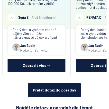
100 000 Kč. Jak to mám vyřídit?
možné když nemám in
bankovnictví poslat em
Soňa S.
Před 6 hodinami
RENATA D.
Př
Dobrý den, s výběrem vhodné
Dobrý den, banka V
půjčky Vám pomůže
zašle výpis z účtu n
náš srovnávač půjček a případ ...
ale nebude tyto inf
Jan Budín
Jan Budín
Redaktor Banky.cz
Redaktor Ban
Zobrazit více
Zobrazit 
Přidat dotaz do poradny
Najděte dotazy v poradně dle témat