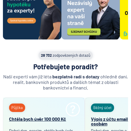
28 732
zodpovězených dotazů
Potřebujete poradit?
Naši experti vám již léta
bezplatně radí s dotazy
ohledně daní,
realit, bankovních produktů a dalších témat z oblasti
bankovnictví a financí.
Půjčka
Běžný účet
Chtěla bych úvěr 100 000 Kč
Výpis z účtu email
osobám
Dobrý den, prosím, chtěla bych úvěr
Dobrý den, prosím o in