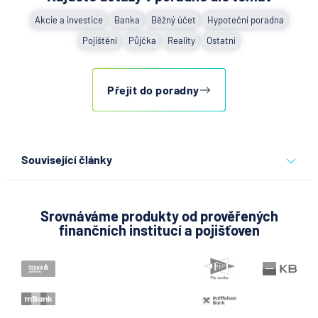
Akcie a investice
Banka
Běžný účet
Hypoteční poradna
Pojištění
Půjčka
Reality
Ostatní
Přejít do poradny
Související články
Partners Banka spouští
nákup a prodej bitcoinu
přímo v Partners App
Srovnáváme produkty od prověřených
finančních institucí a pojišťoven
6.8.2026
Daně
Když rozhoduje stres: nové
triky bankovních podvodníků