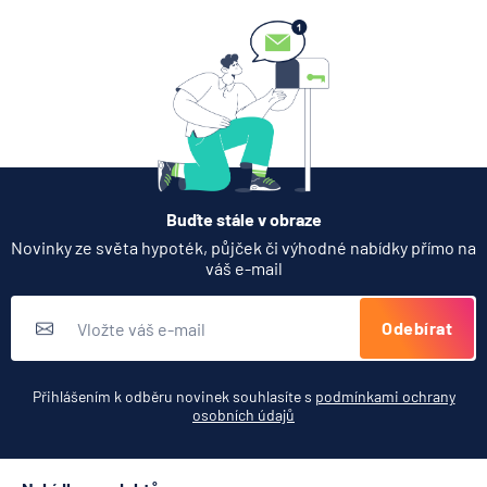
6.8.2026
Banka
Partners Banka spouští
termínovaný vklad 4,33 %
p.a. na 6 měsíců
5.8.2026
Daně
Buďte stále v obraze
Jak dnes vykládat výsledky
Novinky ze světa hypoték, půjček či výhodné nabídky přímo na
zátěžových testů ČNB
váš e-mail
5.8.2026
Banka
Odebírat
Zobrazit všechny články
Přihlášením k odběru novinek souhlasíte s
podmínkami ochrany
osobních údajů