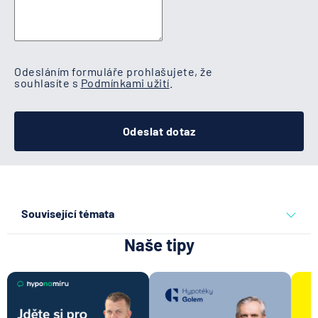
Odesláním formuláře prohlašujete, že
souhlasíte s
Podmínkami užití
.
Odeslat dotaz
Související témata
Naše tipy
mimořádná splátka