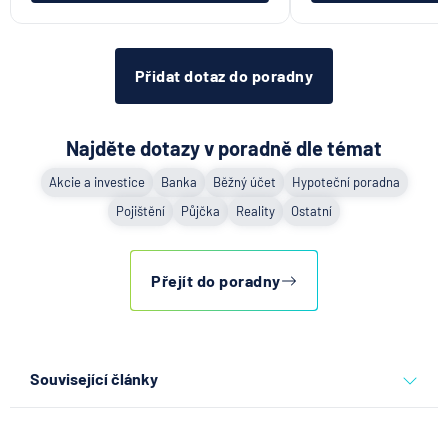
Přidat dotaz do poradny
Najděte dotazy v poradně dle témat
Akcie a investice
Banka
Běžný účet
Hypoteční poradna
Pojištění
Půjčka
Reality
Ostatní
Přejít do poradny
Související články
Jak propojit firemní karty s
účetnictvím a omezit