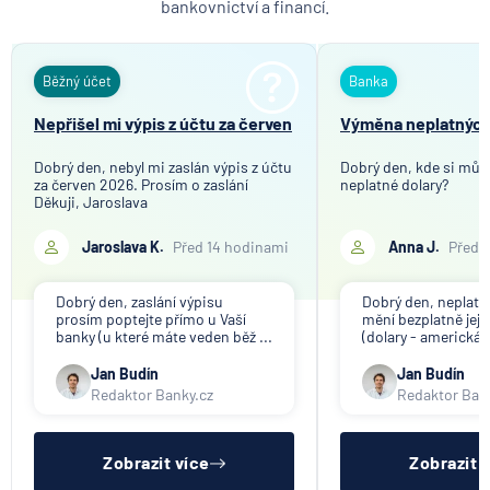
bankovnictví a financí.
Běžný účet
Banka
Nepřišel mi výpis z účtu za červen
Výměna neplatných
Dobrý den, nebyl mi zaslán výpis z účtu
Dobrý den, kde si můž
za červen 2026. Prosím o zaslání
neplatné dolary?
Děkuji, Jaroslava
Jaroslava K.
Před 14 hodinami
Anna J.
Před 
Dobrý den, zaslání výpisu
Dobrý den, neplat
prosím poptejte přímo u Vaší
mění bezplatně jeji
banky (u které máte veden běž ...
(dolary - americká c
Jan Budín
Jan Budín
Redaktor Banky.cz
Redaktor Ban
Zobrazit více
Zobrazit 