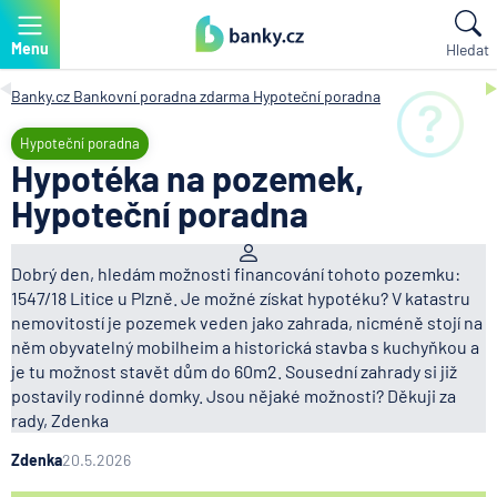
Menu
Hledat
Banky.cz
Bankovní poradna zdarma
Hypoteční poradna
Hypoteční poradna
Hypotéka na pozemek,
Hypoteční poradna
Dobrý den, hledám možnosti financování tohoto pozemku:
1547/18 Litice u Plzně. Je možné získat hypotéku? V katastru
nemovitostí je pozemek veden jako zahrada, nicméně stojí na
něm obyvatelný mobilheim a historická stavba s kuchyňkou a
je tu možnost stavět dům do 60m2. Sousední zahrady si již
postavily rodinné domky. Jsou nějaké možnosti? Děkuji za
rady, Zdenka
Zdenka
20.5.2026