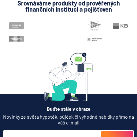
administrativu
Srovnáváme produkty od prověřených
finančních institucí a pojišťoven
4.8.2026
Běžný účet
Expert radí jak splnit
challenge u prop firem a
získat funding
4.8.2026
Komerční sdělení
Jak zdanit prodej bytu nebo
domu získaného darem
4.8.2026
Daně
Buďte stále v obraze
Novinky ze světa hypoték, půjček či výhodné nabídky přímo na
váš e-mail
Co se mění v Air Bank u
plateb, spoření a reklamací