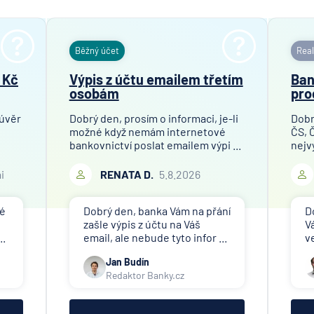
Běžný účet
Real
 Kč
Výpis z účtu emailem třetím
Ban
osobám
pro
 úvěr
Dobrý den, prosím o informaci, je-li
Dobr
možné když nemám internetové
ČS, 
bankovnictví poslat emailem výpi ...
nejv
i
RENATA D.
5.8.2026
né
Dobrý den, banka Vám na přání
D
zašle výpis z účtu na Váš
V
..
email, ale nebude tyto infor ...
v
Jan Budín
Redaktor Banky.cz