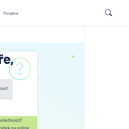
Poradna
ře,
ourt
polečností?
bídek na online