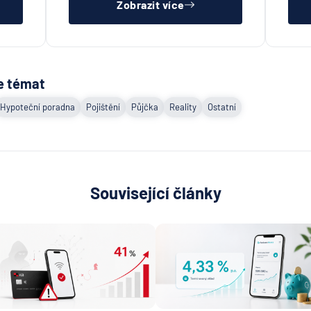
Zobrazit více
e témat
Hypoteční poradna
Pojištění
Půjčka
Reality
Ostatní
Související články