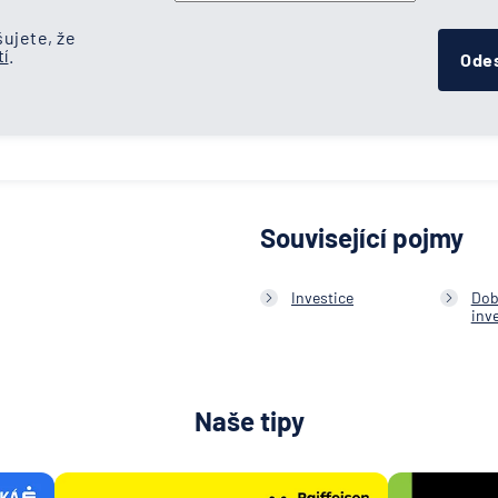
ujete, že
í
.
Odes
Související pojmy
Investice
Dob
inv
Naše tipy