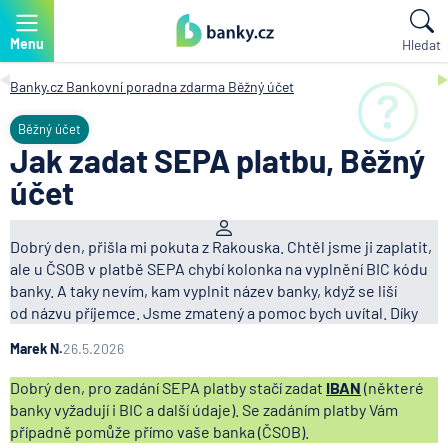
Menu
Hledat
Banky.cz
Bankovní poradna zdarma
Běžný účet
Běžný účet
Jak zadat SEPA platbu, Běžný
účet
Dobrý den, přišla mi pokuta z Rakouska. Chtěl jsme ji zaplatit,
ale u ČSOB v platbě SEPA chybí kolonka na vyplnění BIC kódu
banky. A taky nevím, kam vyplnit název banky, když se liší
od názvu příjemce. Jsme zmatený a pomoc bych uvítal. Díky
Marek N.
26.5.2026
Dobrý den, pro zadání SEPA platby stačí zadat
IBAN
(některé
banky vyžadují i BIC a další údaje). Se zadáním platby Vám
případně pomůže přímo vaše banka (ČSOB).