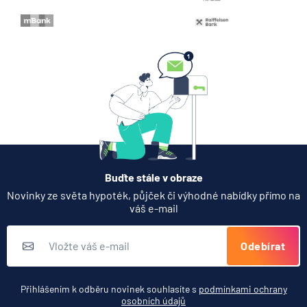
Když rozhoduje stres: nové
triky bankovních podvodníků
6.8.2026
Banka
Partners Banka spouští
termínovaný vklad 4,33 %
p.a. na 6 měsíců
5.8.2026
Daně
Buďte stále v obraze
Jak dnes vykládat výsledky
Novinky ze světa hypoték, půjček či výhodné nabídky přímo na
zátěžových testů ČNB
váš e-mail
5.8.2026
Banka
Odebírat
Zobrazit všechny články
Přihlášením k odběru novinek souhlasíte s
podmínkami ochrany
osobních údajů