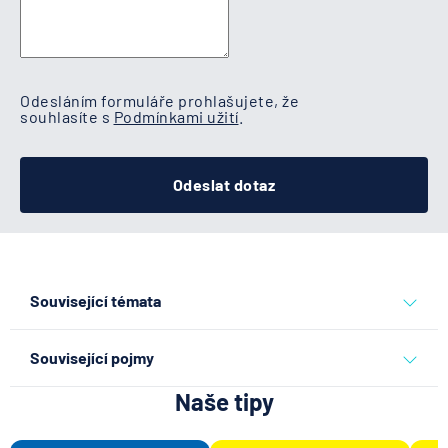
Odesláním formuláře prohlašujete, že
souhlasíte s
Podmínkami užití
.
Odeslat dotaz
Související témata
běžný účet
sepa
Související pojmy
Naše tipy
Disponibilní zůstatek
SEPA Platba