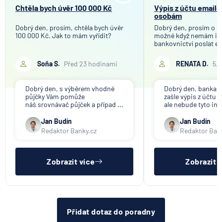
Chtěla bych úvěr 100 000 Kč
Výpis z účtu email
osobám
Dobrý den, prosím, chtěla bych úvěr
Dobrý den, prosím o in
100 000 Kč. Jak to mám vyřídit?
možné když nemám in
bankovnictví poslat em
Soňa S.
Před 23 hodinami
RENATA D.
5.
Dobrý den, s výběrem vhodné
Dobrý den, banka V
půjčky Vám pomůže
zašle výpis z účtu n
náš srovnávač půjček a případ ...
ale nebude tyto inf
Jan Budín
Jan Budín
Redaktor Banky.cz
Redaktor Ban
Zobrazit více
Zobrazit 
Přidat dotaz do poradny