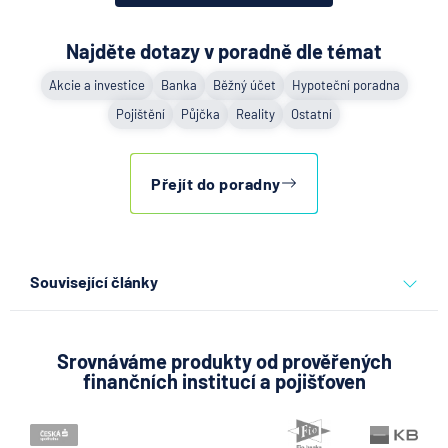
Najděte dotazy v poradně dle témat
Akcie a investice
Banka
Běžný účet
Hypoteční poradna
Pojištění
Půjčka
Reality
Ostatní
Přejít do poradny
Související články
Partners Banka spouští
nákup a prodej bitcoinu
přímo v Partners App
Srovnáváme produkty od prověřených
finančních institucí a pojišťoven
6.8.2026
Daně