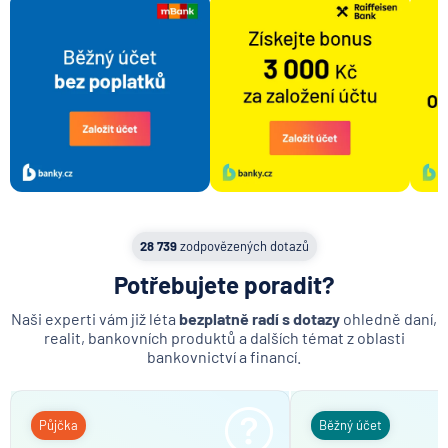
Disponent
Doklad totožnosti
Výpis z úvěrového účtu
Retailové bankovnictví
Vedení účtu
Apple pay
Xiaomi pay
Bankovní spojení
28 739
zodpovězených dotazů
Plná moc
Potřebujete poradit?
Rodinný příslušník
Naši experti vám již léta
bezplatně radí s dotazy
ohledně daní,
realit, bankovních produktů a dalších témat z oblasti
bankovnictví a financí.
Půjčka
Běžný účet