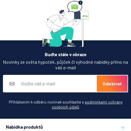
Partners Banka spouští
nákup a prodej bitcoinu
přímo v Partners App
6.8.2026
Daně
Buďte stále v obraze
Když rozhoduje stres: nové
Novinky ze světa hypoték, půjček či výhodné nabídky přímo na
triky bankovních podvodníků
váš e-mail
6.8.2026
Banka
Odebírat
Zobrazit všechny články
Přihlášením k odběru novinek souhlasíte s
podmínkami ochrany
osobních údajů
Nabídka produktů