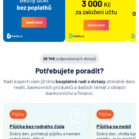
Retailové bankovnictví
Apple pay
Google pay
Fitbit pay
Osobní bankéř
Bankovní spojení
28 745
zodpovězených dotazů
Plná moc
Potřebujete poradit?
Rodinný rozpočet
Naši experti vám již léta
bezplatně radí s dotazy
ohledně daní,
realit, bankovních produktů a dalších témat z oblasti
bankovnictví a financí.
Půjčka
Půjčka
Půjčka bez rodného čísla
Půjčka na mobil
Dobrý den, potřebuji půjčku a nemám
Dobrý den, chtěla bych 
rodné číslo, děkuji.
splátky. Je to možné?