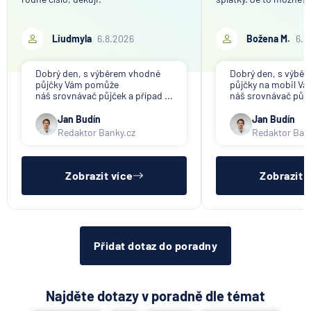
Liudmyla
6.8.2026
Božena M.
6.8
Dobrý den, s výběrem vhodné
Dobrý den, s výbě
půjčky Vám pomůže
půjčky na mobil V
náš srovnávač půjček a případ ...
náš srovnávač půjče
Jan Budín
Jan Budín
Redaktor Banky.cz
Redaktor Ban
Zobrazit více
Zobrazit 
Přidat dotaz do poradny
Najděte dotazy v poradně dle témat