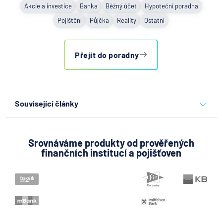
Akcie a investice
Banka
Běžný účet
Hypoteční poradna
Pojištění
Půjčka
Reality
Ostatní
Přejít do poradny
Související články
Co se děje po nahlášení
podvodu v Air Bank
Srovnáváme produkty od prověřených
finančních institucí a pojišťoven
7.8.2026
Běžný účet
ČNB ponechala úroky,
klíčový je ale výhled inflace
7.8.2026
Hypotéka