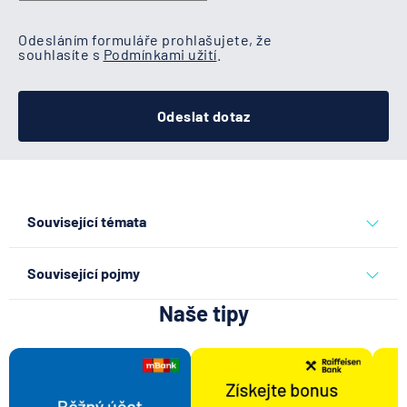
Odesláním formuláře prohlašujete, že
souhlasíte s
Podmínkami užití
.
Odeslat dotaz
Související témata
běžný účet
Související pojmy
Naše tipy
Disponibilní zůstatek
Kód banky
Kodex mobility klientů
Výpis z úvěrového účtu