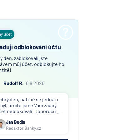
ný účet
aduji odblokování účtu
ý den, zablokovali jste
ávem můj účet, odblokujte ho
žitě!
Rudolf R.
6.8.2026
obrý den, patrně se jedná o
myl, určitě jsme Vám žádný
čet neblokovali. Doporuču ...
Jan Budín
Redaktor Banky.cz