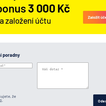
ní poradny
ujete, že
í
.
Odes