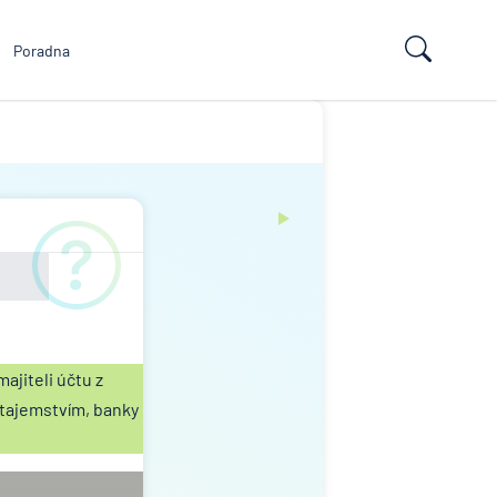
Poradna
majiteli účtu z
 tajemstvím, banky