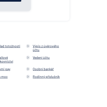
lad totožnosti
Výpis z úvěrového
účtu
ailové
Vedení účtu
kovnictví
omi pay
Osobní bankéř
á moc
Rodinný příslušník