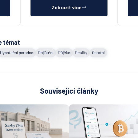
Zobrazit více
e témat
Hypoteční poradna
Pojištění
Půjčka
Reality
Ostatní
Související články