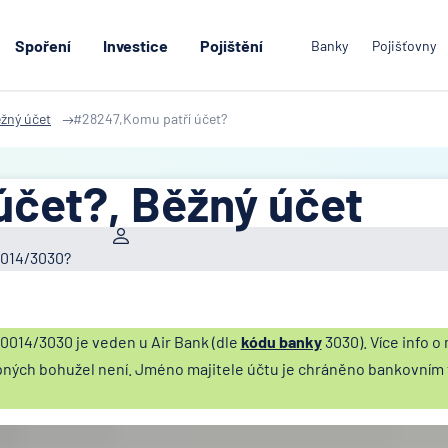
Spoření
Investice
Pojištění
Banky
Pojišťovny
žný účet
#28247,Komu patří účet?
účet?, Běžný účet
0014/3030?
014/3030 je veden u Air Bank (dle
kódu banky
3030). Více info o 
pných bohužel není. Jméno majitele účtu je chráněno bankovním
.