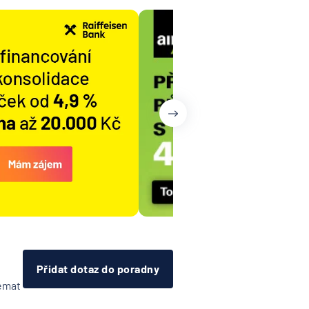
Přidat dotaz do poradny
témat