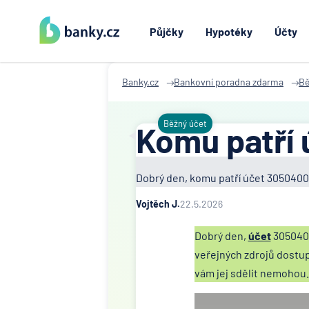
Půjčky
Hypotéky
Účty
Banky.cz
Bankovní poradna zdarma
Bě
Běžný účet
Komu patří 
Dobrý den, komu patří účet 305040
Vojtěch J.
22.5.2026
Dobrý den,
účet
3050400
veřejných zdrojů dostu
vám jej sdělit nemohou