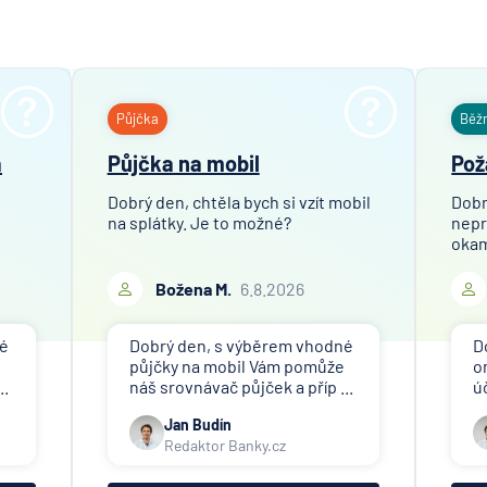
Půjčka
Běž
a
Půjčka na mobil
Pož
Dobrý den, chtěla bych si vzít mobil
Dobr
na splátky. Je to možné?
nepr
okam
Božena M.
6.8.2026
né
Dobrý den, s výběrem vhodné
D
půjčky na mobil Vám pomůže
o
..
náš srovnávač půjček a příp ...
ú
Jan Budín
Redaktor Banky.cz