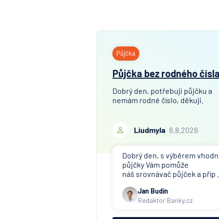
Půjčka
Půjčka bez rodného čísl
Dobrý den, potřebuji půjčku a
nemám rodné číslo, děkuji.
Liudmyla
6.8.2026
Dobrý den, s výběrem vhod
půjčky Vám pomůže
náš srovnávač půjček a příp .
Jan Budín
Redaktor Banky.cz