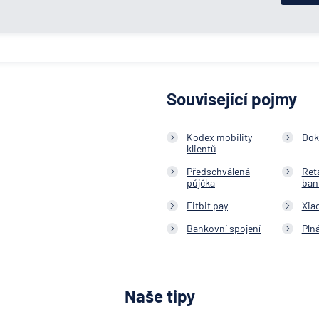
Související pojmy
Kodex mobility
Dok
klientů
Předschválená
Ret
půjčka
ban
Fitbit pay
Xia
Bankovní spojení
Pln
Naše tipy