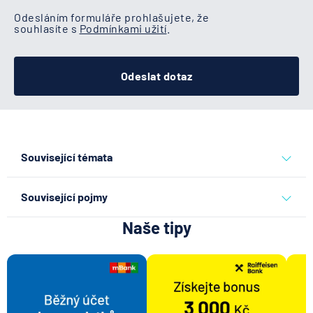
Odesláním formuláře prohlašujete, že
souhlasíte s
Podmínkami užití
.
Odeslat dotaz
Související témata
běžný účet
Související pojmy
Naše tipy
Transakce
Kodex mobility klientů
Doklad totožnosti
Výpis z úvěrového účtu