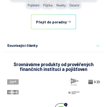
Pojištění
Půjčka
Reality
Ostatní
Přejít do poradny
Související články
Co se děje po nahlášení
podvodu v Air Bank
Srovnáváme produkty od prověřených
finančních institucí a pojišťoven
7.8.2026
Běžný účet
ČNB ponechala úroky,
klíčový je ale výhled inflace
7.8.2026
Hypotéka