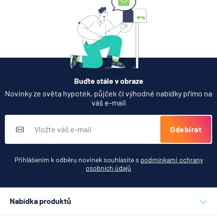
Partners Banka spouští
nákup a prodej bitcoinu
přímo v Partners App
6.8.2026
Daně
Buďte stále v obraze
Když rozhoduje stres: nové
Novinky ze světa hypoték, půjček či výhodné nabídky přímo na
triky bankovních podvodníků
váš e-mail
6.8.2026
Banka
Odebírat
Zobrazit všechny články
Přihlášením k odběru novinek souhlasíte s
podmínkami ochrany
osobních údajů
Nabídka produktů