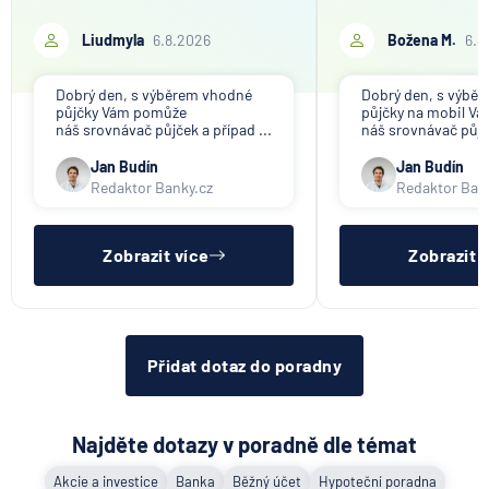
Liudmyla
6.8.2026
Božena M.
6.8
Dobrý den, s výběrem vhodné
Dobrý den, s výbě
půjčky Vám pomůže
půjčky na mobil V
náš srovnávač půjček a případ ...
náš srovnávač půjče
Jan Budín
Jan Budín
Redaktor Banky.cz
Redaktor Ban
Zobrazit více
Zobrazit 
Přidat dotaz do poradny
Najděte dotazy v poradně dle témat
Akcie a investice
Banka
Běžný účet
Hypoteční poradna