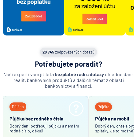
Předschválená půjčka
Retailové bankovnictví
Garmin pay
Xiaomi pay
Osobní bankéř
Bankovní spojení
28 745
zodpovězených dotazů
Plná moc
Potřebujete poradit?
Rodinný příslušník
Naši experti vám již léta
bezplatně radí s dotazy
ohledně daní,
realit, bankovních produktů a dalších témat z oblasti
bankovnictví a financí.
Půjčka
Půjčka
Půjčka bez rodného čísla
Půjčka na mobil
Dobrý den, potřebuji půjčku a nemám
Dobrý den, chtěla bych 
rodné číslo, děkuji.
splátky. Je to možné?