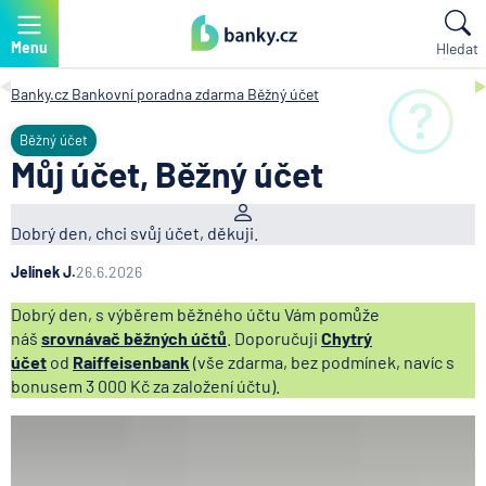
Menu
Hledat
Banky.cz
Bankovní poradna zdarma
Běžný účet
Běžný účet
Můj účet, Běžný účet
Dobrý den, chci svůj účet, děkuji.
Jelínek J.
26.6.2026
Dobrý den, s výběrem běžného účtu Vám pomůže
náš
srovnávač běžných účtů
. Doporučuji
Chytrý
účet
od
Raiffeisenbank
(vše zdarma, bez podmínek, navíc s
bonusem 3 000 Kč za založení účtu).