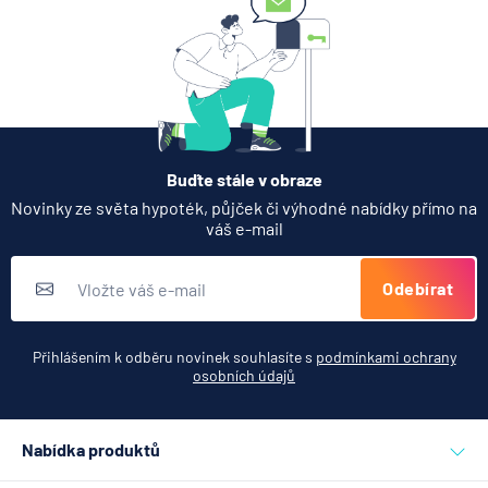
Partners Banka spouští
termínovaný vklad 4,33 %
p.a. na 6 měsíců
5.8.2026
Daně
Buďte stále v obraze
Jak dnes vykládat výsledky
Novinky ze světa hypoték, půjček či výhodné nabídky přímo na
zátěžových testů ČNB
váš e-mail
5.8.2026
Banka
Odebírat
Zobrazit všechny články
Přihlášením k odběru novinek souhlasíte s
podmínkami ochrany
osobních údajů
Nabídka produktů