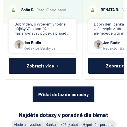
Soňa S.
Před 17 hodinami
RENATA D.
5.
Dobrý den, s výběrem vhodné
Dobrý den, banka V
půjčky Vám pomůže
zašle výpis z účtu n
náš srovnávač půjček a případ ...
ale nebude tyto inf
Jan Budín
Jan Budín
Redaktor Banky.cz
Redaktor Ban
Zobrazit více
Zobrazit 
Přidat dotaz do poradny
Najděte dotazy v poradně dle témat
Akcie a investice
Banka
Běžný účet
Hypoteční poradna