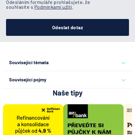
Odesláním formuláře prohlašujete, že
souhlasíte s
Podmínkami užití
.
Odeslat dotaz
Související témata
povinné ručení
Související pojmy
Naše tipy
Česká asociace pojišťoven (ČAP)