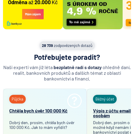
28 739
zodpovězených dotazů
Potřebujete poradit?
Naši experti vám již léta
bezplatně radí s dotazy
ohledně daní,
realit, bankovních produktů a dalších témat z oblasti
bankovnictví a financí.
Půjčka
Běžný účet
Chtěla bych úvěr 100 000 Kč
Výpis z účtu email
osobám
Dobrý den, prosím, chtěla bych úvěr
Dobrý den, prosím o in
100 000 Kč. Jak to mám vyřídit?
možné když nemám in
bankovnictví poslat em