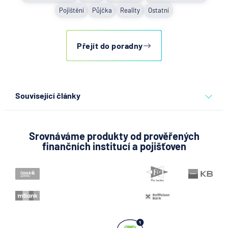
Pojištění
Půjčka
Reality
Ostatní
Přejít do poradny
Související články
Partners Banka spouští
nákup a prodej bitcoinu
přímo v Partners App
Srovnáváme produkty od prověřených
finančních institucí a pojišťoven
6.8.2026
Daně
Když rozhoduje stres: nové
triky bankovních podvodníků
6.8.2026
Banka