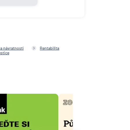
a návratnosti
Rentabilita
estice