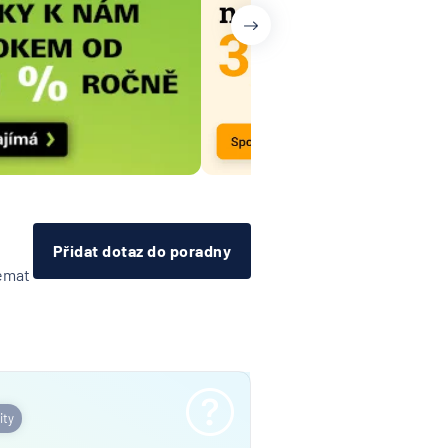
Přidat dotaz do poradny
témat
ity