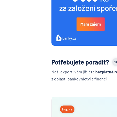
Potřebujete poradit?
2
Naši experti vám již léta
bezplatně r
z oblasti bankovnictví a financí.
Půjčka