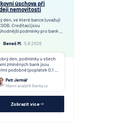
kovní úschova při
deji nemovitosti
ý den, ve které bance (uvažuji
ČSOB, Creditas) jsou
ýhodnější podmínky pro bank ...
Beneš M.
5.8.2026
obrý den, podmínky u všech
ámi zmíněných bank jsou
elmi podobné (poplatek 0,1 ...
Petr Jermář
Hlavní analytik Banky.cz
Zobrazit více