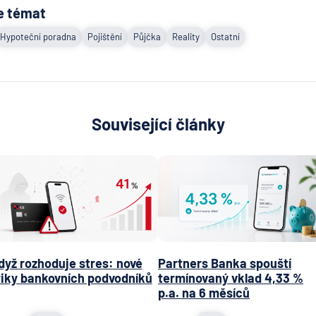
e témat
Hypoteční poradna
Pojištění
Půjčka
Reality
Ostatní
Související články
dyž rozhoduje stres: nové
Partners Banka spouští
riky bankovních podvodníků
termínovaný vklad 4,33 %
p.a. na 6 měsíců