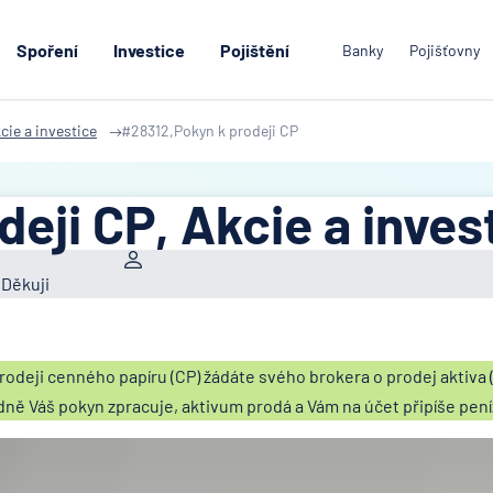
Spoření
Investice
Pojištění
Banky
Pojišťovny
cie a investice
#28312,Pokyn k prodeji CP
eji CP, Akcie a inves
 Děkuji
odeji cenného papíru (CP) žádáte svého brokera o prodej aktiva (
edně Váš pokyn zpracuje, aktivum prodá a Vám na účet připíše pen