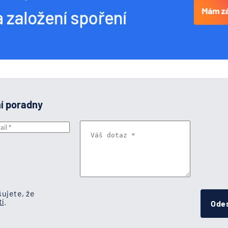
ní poradny
ujete, že
í
.
Odes