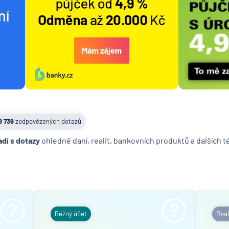
8 739
zodpovězených dotazů
adí s dotazy
ohledně daní, realit, bankovních produktů a dalších 
Běžný účet
Real