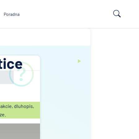
Poradna
tice
akcie, dluhopis,
íze.