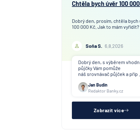
Chtěla bych úvěr 100 000
Dobrý den, prosím, chtěla bych
100 000 Kč. Jak to mám vyřídit?
Soňa S.
6.8.2026
Dobrý den, s výběrem vhod
půjčky Vám pomůže
náš srovnávač půjček a příp .
Jan Budín
Redaktor Banky.cz
Zobrazit více