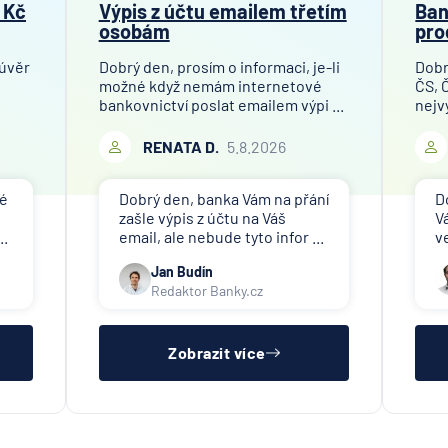
 Kč
Výpis z účtu emailem třetím
Ban
osobám
pro
 úvěr
Dobrý den, prosím o informaci, je-li
Dobr
možné když nemám internetové
ČS, 
bankovnictví poslat emailem výpi ...
nejv
RENATA D.
5.8.2026
né
Dobrý den, banka Vám na přání
D
zašle výpis z účtu na Váš
V
..
email, ale nebude tyto infor ...
v
Jan Budín
Redaktor Banky.cz
Zobrazit více