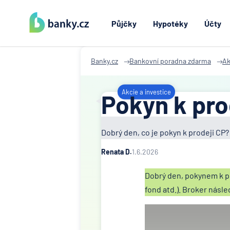
Půjčky
Hypotéky
Účty
Banky.cz
Bankovní poradna zdarma
Ak
Akcie a investice
Pokyn k prod
Dobrý den, co je pokyn k prodeji CP?
Renata D.
1.6.2026
Dobrý den, pokynem k pr
fond atd.). Broker násl